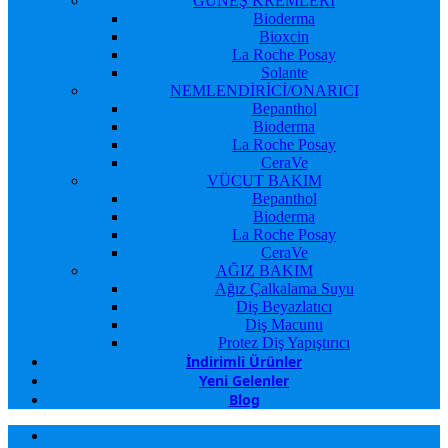
GÜNEŞ KREMLERİ
Bioderma
Bioxcin
La Roche Posay
Solante
NEMLENDİRİCİ/ONARICI
Bepanthol
Bioderma
La Roche Posay
CeraVe
VÜCUT BAKIM
Bepanthol
Bioderma
La Roche Posay
CeraVe
AĞIZ BAKIM
Ağız Çalkalama Suyu
Diş Beyazlatıcı
Diş Macunu
Protez Diş Yapıştırıcı
İndirimli Ürünler
Yeni Gelenler
Blog