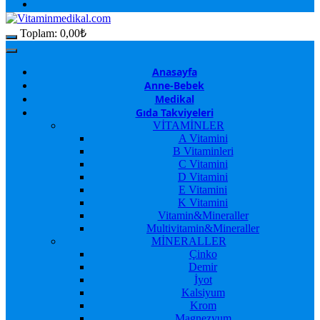
Toplam:
0,00
₺
Anasayfa
Anne-Bebek
Medikal
Gıda Takviyeleri
VİTAMİNLER
A Vitamini
B Vitaminleri
C Vitamini
D Vitamini
E Vitamini
K Vitamini
Vitamin&Mineraller
Multivitamin&Mineraller
MİNERALLER
Çinko
Demir
İyot
Kalsiyum
Krom
Magnezyum