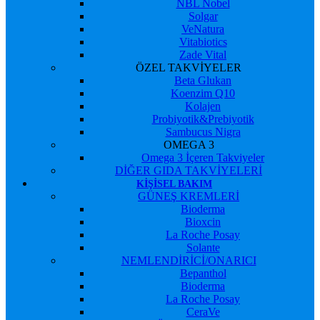
NBL Nobel
Solgar
VeNatura
Vitabiotics
Zade Vital
ÖZEL TAKVİYELER
Beta Glukan
Koenzim Q10
Kolajen
Probiyotik&Prebiyotik
Sambucus Nigra
OMEGA 3
Omega 3 İçeren Takviyeler
DİĞER GIDA TAKVİYELERİ
KIŞISEL BAKIM
GÜNEŞ KREMLERİ
Bioderma
Bioxcin
La Roche Posay
Solante
NEMLENDİRİCİ/ONARICI
Bepanthol
Bioderma
La Roche Posay
CeraVe