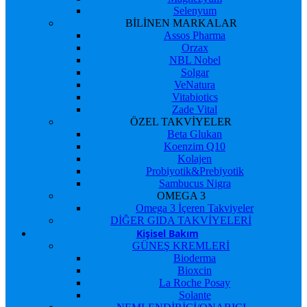
Selenyum
BİLİNEN MARKALAR
Assos Pharma
Orzax
NBL Nobel
Solgar
VeNatura
Vitabiotics
Zade Vital
ÖZEL TAKVİYELER
Beta Glukan
Koenzim Q10
Kolajen
Probiyotik&Prebiyotik
Sambucus Nigra
OMEGA 3
Omega 3 İçeren Takviyeler
DİĞER GIDA TAKVİYELERİ
Kişisel Bakım
GÜNEŞ KREMLERİ
Bioderma
Bioxcin
La Roche Posay
Solante