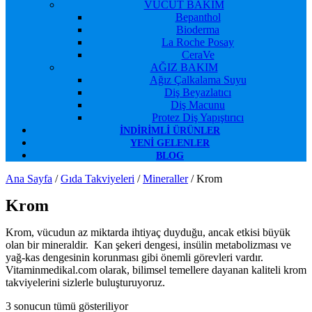
VÜCUT BAKIM
Bepanthol
Bioderma
La Roche Posay
CeraVe
AĞIZ BAKIM
Ağız Çalkalama Suyu
Diş Beyazlatıcı
Diş Macunu
Protez Diş Yapıştırıcı
İNDIRIMLI ÜRÜNLER
YENI GELENLER
BLOG
Ana Sayfa
/
Gıda Takviyeleri
/
Mineraller
/ Krom
Krom
Krom, vücudun az miktarda ihtiyaç duyduğu, ancak etkisi büyük
olan bir mineraldir. Kan şekeri dengesi, insülin metabolizması ve
yağ-kas dengesinin korunması gibi önemli görevleri vardır.
Vitaminmedikal.com olarak, bilimsel temellere dayanan kaliteli krom
takviyelerini sizlerle buluşturuyoruz.
3 sonucun tümü gösteriliyor