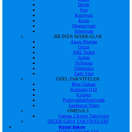
Demir
İyot
Kalsiyum
Krom
Magnezyum
Selenyum
BİLİNEN MARKALAR
Assos Pharma
Orzax
NBL Nobel
Solgar
VeNatura
Vitabiotics
Zade Vital
ÖZEL TAKVİYELER
Beta Glukan
Koenzim Q10
Kolajen
Probiyotik&Prebiyotik
Sambucus Nigra
OMEGA 3
Omega 3 İçeren Takviyeler
DİĞER GIDA TAKVİYELERİ
Kişisel Bakım