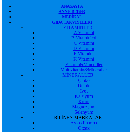
ANASAYFA
ANNE-BEBEK
MEDIKAL
GIDA TAKVIYELERI
VİTAMİNLER
A Vitamini
B Vitaminleri
C Vitamini
D Vitamini
E Vitamini
K Vitamini
Vitamin&Mineraller
Multivitamin&Mineraller
MİNERALLER
Çinko
Demir
İyot
Kalsiyum
Krom
Magnezyum
Selenyum
BİLİNEN MARKALAR
Assos Pharma
Orzax