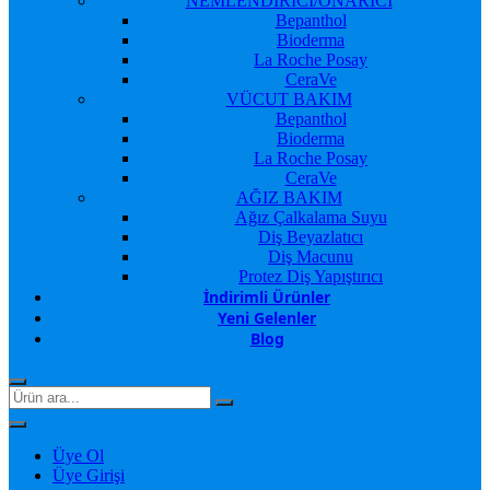
NEMLENDİRİCİ/ONARICI
Bepanthol
Bioderma
La Roche Posay
CeraVe
VÜCUT BAKIM
Bepanthol
Bioderma
La Roche Posay
CeraVe
AĞIZ BAKIM
Ağız Çalkalama Suyu
Diş Beyazlatıcı
Diş Macunu
Protez Diş Yapıştırıcı
İndirimli Ürünler
Yeni Gelenler
Blog
Üye Ol
Üye Girişi