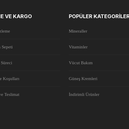
E VE KARGO
POPÜLER KATEGORILE
İzleme
Mineraller
ş Sepeti
Vitaminler
 Süreci
Vücut Bakım
de Koşulları
Güneş Kremleri
e Teslimat
İndirimli Ürünler