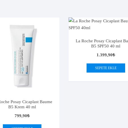
Kalsiyum
CeraVe
Solgar
CeraVe
Krom
VeNatura
Magnezyum
Vitabiotics
Selenyum
Zade Vital
La Roche Posay Cicaplast B
B5 SPF50 40 ml
1.399,90
₺
GIDA TAKVİYELERİ
SEPETE EKLE
Roche Posay Cicaplast Baume
B5 Krem 40 ml
799,90
₺