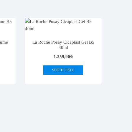
Probiyotik&Prebiyotik
Protez Diş Yapıştırıcı
Sambucus Nigra
aume
La Roche Posay Cicaplast Gel B5
40ml
1.259,90
₺
SEPETE EKLE