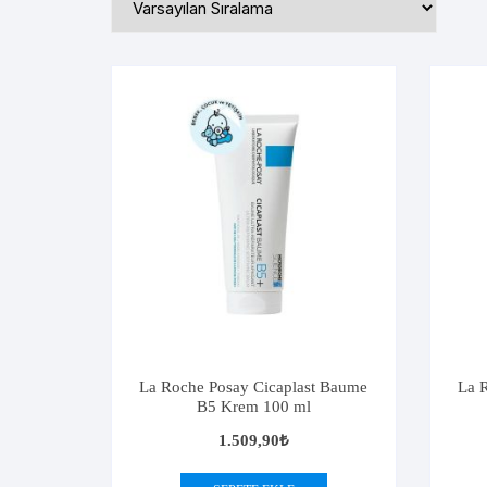
D Vitamini
Solante
E Vitamini
K Vitamini
Vitamin&Mineraller
Multivitamin&Mineraller
OMEGA 3
DİĞER 
Omega 3 İçeren Takviyeler
La Roche Posay Cicaplast Baume
La 
B5 Krem 100 ml
1.509,90
₺