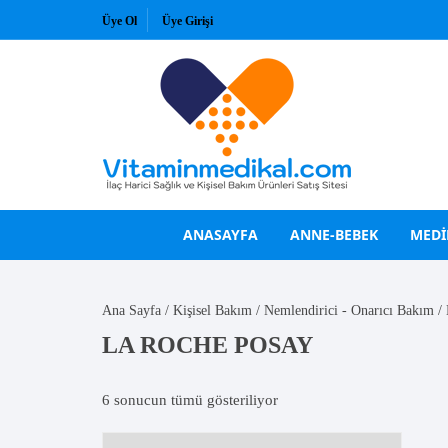
Skip
Üye Ol
Üye Girişi
to
content
ANASAYFA
ANNE-BEBEK
MEDI
VİTAMİNLER
GÜNEŞ KREMLERİ
Ana Sayfa
/
Kişisel Bakım
/
Nemlendirici - Onarıcı Bakım
/ 
LA ROCHE POSAY
A Vitamini
Bioderma
B Vitaminleri
Bioxcin
6 sonucun tümü gösteriliyor
C Vitamini
La Roche Posay