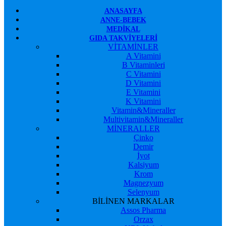
ANASAYFA
ANNE-BEBEK
MEDIKAL
GIDA TAKVIYELERI
VİTAMİNLER
A Vitamini
B Vitaminleri
C Vitamini
D Vitamini
E Vitamini
K Vitamini
Vitamin&Mineraller
Multivitamin&Mineraller
MİNERALLER
Çinko
Demir
İyot
Kalsiyum
Krom
Magnezyum
Selenyum
BİLİNEN MARKALAR
Assos Pharma
Orzax