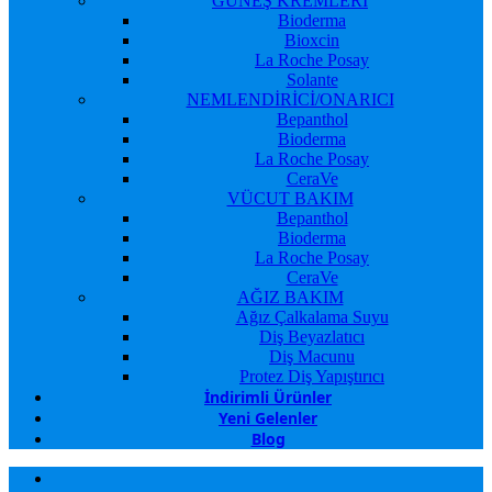
GÜNEŞ KREMLERİ
Bioderma
Bioxcin
La Roche Posay
Solante
NEMLENDİRİCİ/ONARICI
Bepanthol
Bioderma
La Roche Posay
CeraVe
VÜCUT BAKIM
Bepanthol
Bioderma
La Roche Posay
CeraVe
AĞIZ BAKIM
Ağız Çalkalama Suyu
Diş Beyazlatıcı
Diş Macunu
Protez Diş Yapıştırıcı
İndirimli Ürünler
Yeni Gelenler
Blog