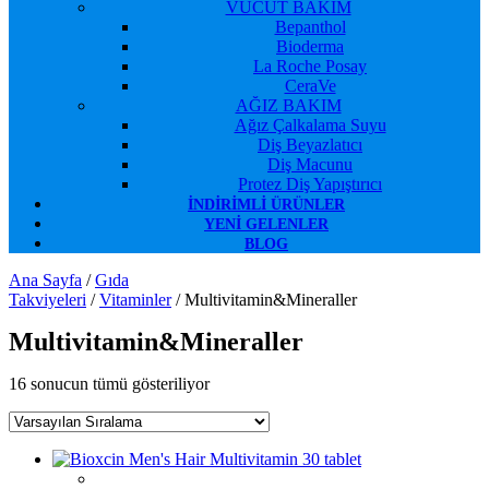
VÜCUT BAKIM
Bepanthol
Bioderma
La Roche Posay
CeraVe
AĞIZ BAKIM
Ağız Çalkalama Suyu
Diş Beyazlatıcı
Diş Macunu
Protez Diş Yapıştırıcı
İNDIRIMLI ÜRÜNLER
YENI GELENLER
BLOG
Ana Sayfa
/
Gıda
Takviyeleri
/
Vitaminler
/ Multivitamin&Mineraller
Multivitamin&Mineraller
16 sonucun tümü gösteriliyor