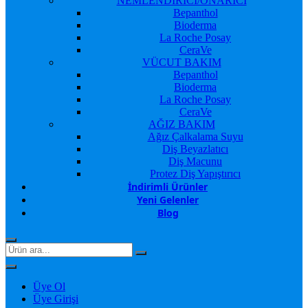
NEMLENDİRİCİ/ONARICI
Bepanthol
Bioderma
La Roche Posay
CeraVe
VÜCUT BAKIM
Bepanthol
Bioderma
La Roche Posay
CeraVe
AĞIZ BAKIM
Ağız Çalkalama Suyu
Diş Beyazlatıcı
Diş Macunu
Protez Diş Yapıştırıcı
İndirimli Ürünler
Yeni Gelenler
Blog
Üye Ol
Üye Girişi