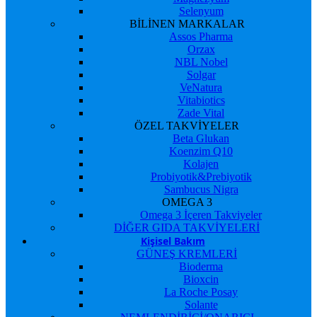
Selenyum
BİLİNEN MARKALAR
Assos Pharma
Orzax
NBL Nobel
Solgar
VeNatura
Vitabiotics
Zade Vital
ÖZEL TAKVİYELER
Beta Glukan
Koenzim Q10
Kolajen
Probiyotik&Prebiyotik
Sambucus Nigra
OMEGA 3
Omega 3 İçeren Takviyeler
DİĞER GIDA TAKVİYELERİ
Kişisel Bakım
GÜNEŞ KREMLERİ
Bioderma
Bioxcin
La Roche Posay
Solante