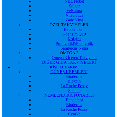
NBL Nobel
Solgar
VeNatura
Vitabiotics
Zade Vital
ÖZEL TAKVİYELER
Beta Glukan
Koenzim Q10
Kolajen
Probiyotik&Prebiyotik
Sambucus Nigra
OMEGA 3
Omega 3 İçeren Takviyeler
DİĞER GIDA TAKVİYELERİ
KIŞISEL BAKIM
GÜNEŞ KREMLERİ
Bioderma
Bioxcin
La Roche Posay
Solante
NEMLENDİRİCİ/ONARICI
Bepanthol
Bioderma
La Roche Posay
CeraVe