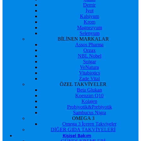
Demir
İyot
Kalsiyum
Krom
Magnezyum
Selenyum
BİLİNEN MARKALAR
Assos Pharma
Orzax
NBL Nobel
Solgar
VeNatura
Vitabiotics
Zade Vital
ÖZEL TAKVİYELER
Beta Glukan
Koenzim Q10
Kolajen
Probiyotik&Prebiyotik
Sambucus Nigra
OMEGA 3
Omega 3 İçeren Takviyeler
DİĞER GIDA TAKVİYELERİ
Kişisel Bakım