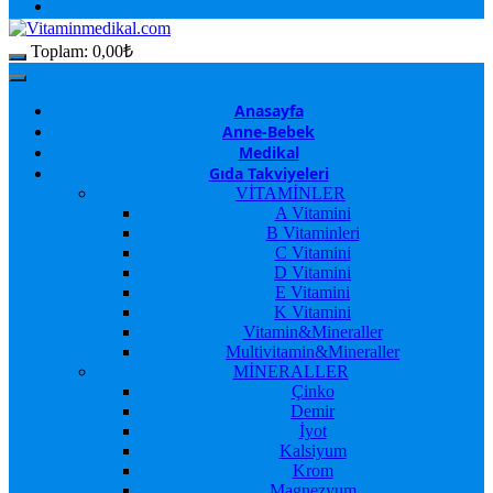
Toplam:
0,00
₺
Anasayfa
Anne-Bebek
Medikal
Gıda Takviyeleri
VİTAMİNLER
A Vitamini
B Vitaminleri
C Vitamini
D Vitamini
E Vitamini
K Vitamini
Vitamin&Mineraller
Multivitamin&Mineraller
MİNERALLER
Çinko
Demir
İyot
Kalsiyum
Krom
Magnezyum