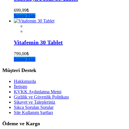
699,99
₺
Sepete Ekle
Vitafemin 30 Tablet
799,00
₺
Sepete Ekle
Müşteri Destek
Hakkımızda
İletişim
KVKK Aydınlatma Metni
Gizlilik ve Güvenlik Politikası
Şikayet ve Talepleriniz
Sıkça Sorulan Sorular
Site Kullanım Şartları
Ödeme ve Kargo