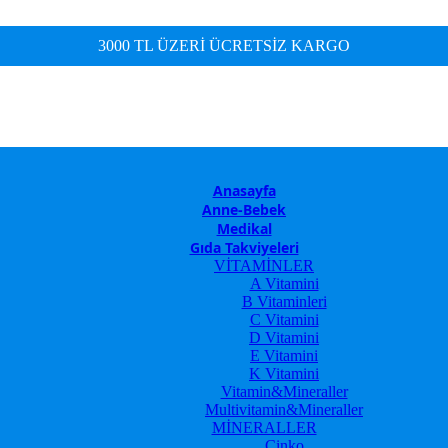
3000 TL ÜZERİ ÜCRETSİZ KARGO
Anasayfa
Anne-Bebek
Medikal
Gıda Takviyeleri
VİTAMİNLER
A Vitamini
B Vitaminleri
C Vitamini
D Vitamini
E Vitamini
K Vitamini
Vitamin&Mineraller
Multivitamin&Mineraller
MİNERALLER
Çinko