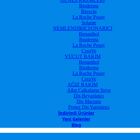
GÜNEŞ KREMLERİ
Bioderma
Bioxcin
La Roche Posay
Solante
NEMLENDİRİCİ/ONARICI
Bepanthol
Bioderma
La Roche Posay
CeraVe
VÜCUT BAKIM
Bepanthol
Bioderma
La Roche Posay
CeraVe
AĞIZ BAKIM
Ağız Çalkalama Suyu
Diş Beyazlatıcı
Diş Macunu
Protez Diş Yapıştırıcı
İndirimli Ürünler
Yeni Gelenler
Blog