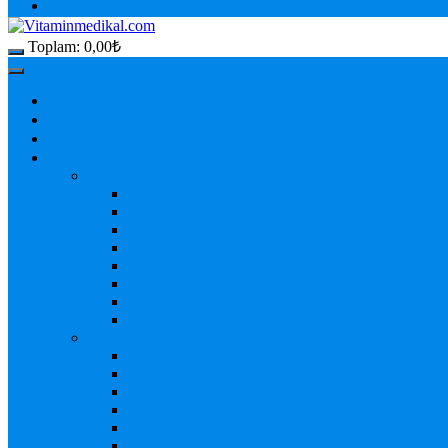
Toplam:
0,00
₺