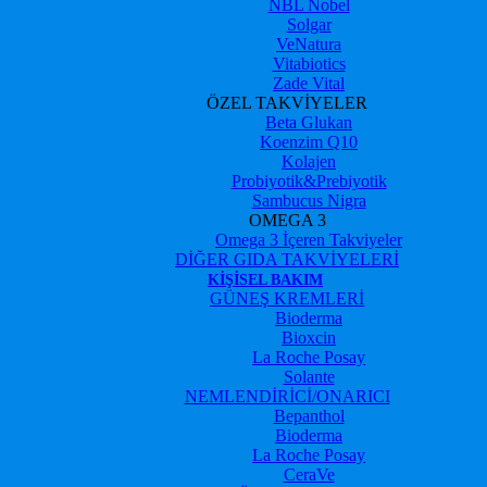
NBL Nobel
Solgar
VeNatura
Vitabiotics
Zade Vital
ÖZEL TAKVİYELER
Beta Glukan
Koenzim Q10
Kolajen
Probiyotik&Prebiyotik
Sambucus Nigra
OMEGA 3
Omega 3 İçeren Takviyeler
DİĞER GIDA TAKVİYELERİ
KIŞISEL BAKIM
GÜNEŞ KREMLERİ
Bioderma
Bioxcin
La Roche Posay
Solante
NEMLENDİRİCİ/ONARICI
Bepanthol
Bioderma
La Roche Posay
CeraVe