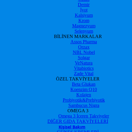
Demir
İyot
Kalsiyum
Krom
Magnezyum
Selenyum
BİLİNEN MARKALAR
Assos Pharma
Orzax
NBL Nobel
Solgar
VeNatura
Vitabiotics
Zade Vital
ÖZEL TAKVİYELER
Beta Glukan
Koenzim Q10
Kolajen
Probiyotik&Prebiyotik
Sambucus Nigra
OMEGA 3
Omega 3 İçeren Takviyeler
DİĞER GIDA TAKVİYELERİ
Kişisel Bakım