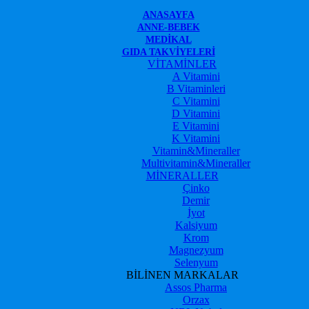
ANASAYFA
ANNE-BEBEK
MEDIKAL
GIDA TAKVIYELERI
VİTAMİNLER
A Vitamini
B Vitaminleri
C Vitamini
D Vitamini
E Vitamini
K Vitamini
Vitamin&Mineraller
Multivitamin&Mineraller
MİNERALLER
Çinko
Demir
İyot
Kalsiyum
Krom
Magnezyum
Selenyum
BİLİNEN MARKALAR
Assos Pharma
Orzax