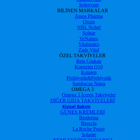
Selenyum
BİLİNEN MARKALAR
Assos Pharma
Orzax
NBL Nobel
Solgar
VeNatura
Vitabiotics
Zade Vital
ÖZEL TAKVİYELER
Beta Glukan
Koenzim Q10
Kolajen
Probiyotik&Prebiyotik
Sambucus Nigra
OMEGA 3
Omega 3 İçeren Takviyeler
DİĞER GIDA TAKVİYELERİ
Kişisel Bakım
GÜNEŞ KREMLERİ
Bioderma
Bioxcin
La Roche Posay
Solante