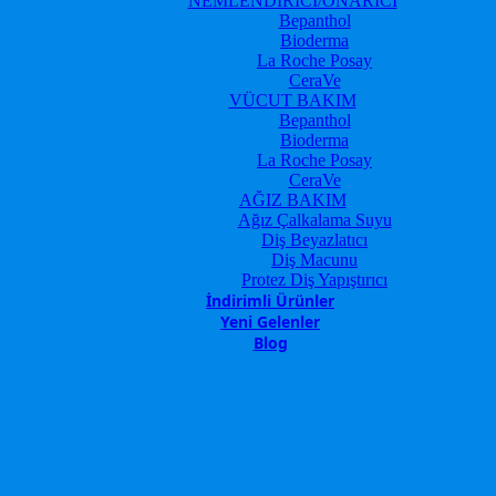
NEMLENDİRİCİ/ONARICI
Bepanthol
Bioderma
La Roche Posay
CeraVe
VÜCUT BAKIM
Bepanthol
Bioderma
La Roche Posay
CeraVe
AĞIZ BAKIM
Ağız Çalkalama Suyu
Diş Beyazlatıcı
Diş Macunu
Protez Diş Yapıştırıcı
İndirimli Ürünler
Yeni Gelenler
Blog