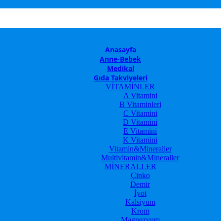
Anasayfa
Anne-Bebek
Medikal
Gıda Takviyeleri
VİTAMİNLER
A Vitamini
B Vitaminleri
C Vitamini
D Vitamini
E Vitamini
K Vitamini
Vitamin&Mineraller
Multivitamin&Mineraller
MİNERALLER
Çinko
Demir
İyot
Kalsiyum
Krom
Magnezyum