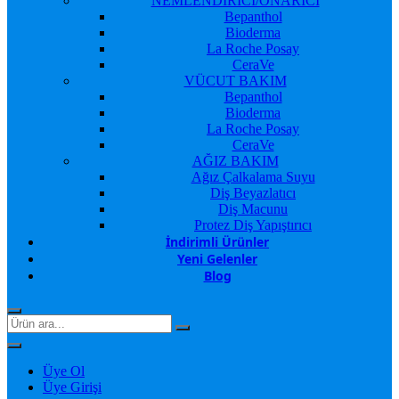
NEMLENDİRİCİ/ONARICI
Bepanthol
Bioderma
La Roche Posay
CeraVe
VÜCUT BAKIM
Bepanthol
Bioderma
La Roche Posay
CeraVe
AĞIZ BAKIM
Ağız Çalkalama Suyu
Diş Beyazlatıcı
Diş Macunu
Protez Diş Yapıştırıcı
İndirimli Ürünler
Yeni Gelenler
Blog
Üye Ol
Üye Girişi