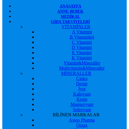
ANASAYFA
ANNE-BEBEK
MEDIKAL
GIDA TAKVIYELERI
VİTAMİNLER
A Vitamini
B Vitaminleri
C Vitamini
D Vitamini
E Vitamini
K Vitamini
Vitamin&Mineraller
Multivitamin&Mineraller
MİNERALLER
Çinko
Demir
İyot
Kalsiyum
Krom
Magnezyum
Selenyum
BİLİNEN MARKALAR
Assos Pharma
Orzax