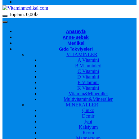
Toplam:
0,00
₺
Anasayfa
Anne-Bebek
Medikal
Gıda Takviyeleri
VİTAMİNLER
A Vitamini
B Vitaminleri
C Vitamini
D Vitamini
E Vitamini
K Vitamini
Vitamin&Mineraller
Multivitamin&Mineraller
MİNERALLER
Çinko
Demir
İyot
Kalsiyum
Krom
Magnezyum