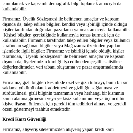
tanımlamak ve kapsamlı demografik bilgi toplamak amacıyla da
kullanılabilir.
Firmamız, Üyelik Sözleşmesi ile belirlenen amaçlar ve kapsam
dışında da, talep edilen bilgileri kendisi veya işbirliği içinde olduğu
kişiler tarafından doğrudan pazarlama yapmak amacıyla kullanabilir.
Kişisel bilgiler, gerektiğinde kullanıcıyla temas kurmak için de
kullanılabilir. Firmamız tarafından talep edilen bilgiler veya kullanıcı
tarafından sağlanan bilgiler veya Mağazamız üzerinden yapılan
işlemlerle ilgili bilgiler; Firmamız ve işbirliği içinde olduğu kişiler
tarafından, “Üyelik Sözleşmesi” ile belirlenen amaçlar ve kapsam
dışında da, üyelerimizin kimliği ifşa edilmeden çeşitli istatistiksel
değerlendirmeler, veri tabanı oluşturma ve pazar araştırmalarında
kullanılabilir.
Firmamız, gizli bilgileri kesinlikle özel ve gizli tutmayı, bunu bir sır
saklama yükümü olarak addetmeyi ve gizliliğin sağlanması ve
sürdürülmesi, gizli bilginin tamamının veya herhangi bir kısmının
kamu alanına girmesini veya yetkisiz kullanımını veya üçüncü bir
kişiye ifşasını önlemek için gerekli tüm tedbirleri almayı ve gerekli
özeni göstermeyi taahhüt etmektedir.
Kredi Kartı Güvenliği
Firmamız, alışveriş sitelerimizden alışveriş yapan kredi kartı