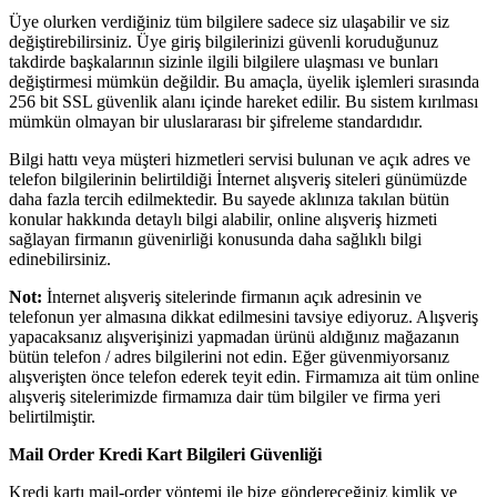
Üye olurken verdiğiniz tüm bilgilere sadece siz ulaşabilir ve siz
değiştirebilirsiniz. Üye giriş bilgilerinizi güvenli koruduğunuz
takdirde başkalarının sizinle ilgili bilgilere ulaşması ve bunları
değiştirmesi mümkün değildir. Bu amaçla, üyelik işlemleri sırasında
256 bit SSL güvenlik alanı içinde hareket edilir. Bu sistem kırılması
mümkün olmayan bir uluslararası bir şifreleme standardıdır.
Bilgi hattı veya müşteri hizmetleri servisi bulunan ve açık adres ve
telefon bilgilerinin belirtildiği İnternet alışveriş siteleri günümüzde
daha fazla tercih edilmektedir. Bu sayede aklınıza takılan bütün
konular hakkında detaylı bilgi alabilir, online alışveriş hizmeti
sağlayan firmanın güvenirliği konusunda daha sağlıklı bilgi
edinebilirsiniz.
Not:
İnternet alışveriş sitelerinde firmanın açık adresinin ve
telefonun yer almasına dikkat edilmesini tavsiye ediyoruz. Alışveriş
yapacaksanız alışverişinizi yapmadan ürünü aldığınız mağazanın
bütün telefon / adres bilgilerini not edin. Eğer güvenmiyorsanız
alışverişten önce telefon ederek teyit edin. Firmamıza ait tüm online
alışveriş sitelerimizde firmamıza dair tüm bilgiler ve firma yeri
belirtilmiştir.
Mail Order Kredi Kart Bilgileri Güvenliği
Kredi kartı mail-order yöntemi ile bize göndereceğiniz kimlik ve