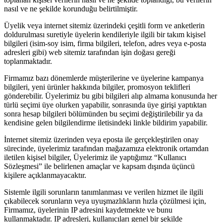
nasıl ve ne şekilde korunduğu belirtilmiştir.
Üyelik veya internet sitemiz üzerindeki çeşitli form ve anketlerin
doldurulması suretiyle üyelerin kendileriyle ilgili bir takım kişisel
bilgileri (isim-soy isim, firma bilgileri, telefon, adres veya e-posta
adresleri gibi) web sitemiz tarafından işin doğası gereği
toplanmaktadır.
Firmamız bazı dönemlerde müşterilerine ve üyelerine kampanya
bilgileri, yeni ürünler hakkında bilgiler, promosyon teklifleri
gönderebilir. Üyelerimiz bu gibi bilgileri alıp almama konusunda her
türlü seçimi üye olurken yapabilir, sonrasında üye girişi yaptıktan
sonra hesap bilgileri bölümünden bu seçimi değiştirilebilir ya da
kendisine gelen bilgilendirme iletisindeki linkle bildirim yapabilir.
İnternet sitemiz üzerinden veya eposta ile gerçekleştirilen onay
sürecinde, üyelerimiz tarafından mağazamıza elektronik ortamdan
iletilen kişisel bilgiler, Üyelerimiz ile yaptığımız “Kullanıcı
Sözleşmesi” ile belirlenen amaçlar ve kapsam dışında üçüncü
kişilere açıklanmayacaktır.
Sistemle ilgili sorunların tanımlanması ve verilen hizmet ile ilgili
çıkabilecek sorunların veya uyuşmazlıkların hızla çözülmesi için,
Firmamız, üyelerinin IP adresini kaydetmekte ve bunu
kullanmaktadır. IP adresleri, kullanıcıları genel bir şekilde