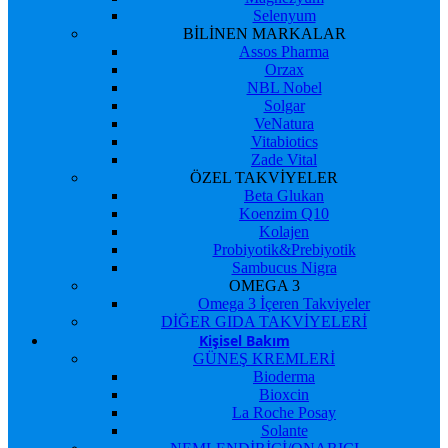
Selenyum
BİLİNEN MARKALAR
Assos Pharma
Orzax
NBL Nobel
Solgar
VeNatura
Vitabiotics
Zade Vital
ÖZEL TAKVİYELER
Beta Glukan
Koenzim Q10
Kolajen
Probiyotik&Prebiyotik
Sambucus Nigra
OMEGA 3
Omega 3 İçeren Takviyeler
DİĞER GIDA TAKVİYELERİ
Kişisel Bakım
GÜNEŞ KREMLERİ
Bioderma
Bioxcin
La Roche Posay
Solante