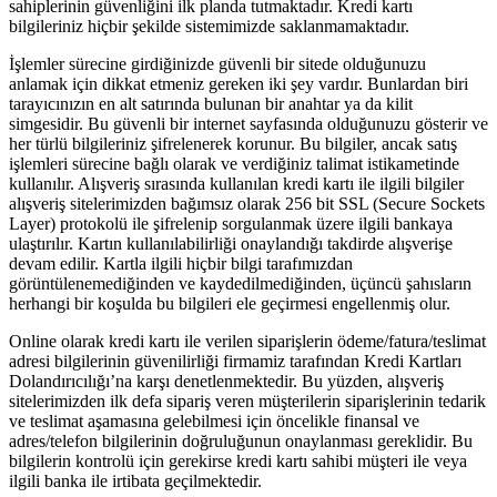
sahiplerinin güvenliğini ilk planda tutmaktadır. Kredi kartı
bilgileriniz hiçbir şekilde sistemimizde saklanmamaktadır.
İşlemler sürecine girdiğinizde güvenli bir sitede olduğunuzu
anlamak için dikkat etmeniz gereken iki şey vardır. Bunlardan biri
tarayıcınızın en alt satırında bulunan bir anahtar ya da kilit
simgesidir. Bu güvenli bir internet sayfasında olduğunuzu gösterir ve
her türlü bilgileriniz şifrelenerek korunur. Bu bilgiler, ancak satış
işlemleri sürecine bağlı olarak ve verdiğiniz talimat istikametinde
kullanılır. Alışveriş sırasında kullanılan kredi kartı ile ilgili bilgiler
alışveriş sitelerimizden bağımsız olarak 256 bit SSL (Secure Sockets
Layer) protokolü ile şifrelenip sorgulanmak üzere ilgili bankaya
ulaştırılır. Kartın kullanılabilirliği onaylandığı takdirde alışverişe
devam edilir. Kartla ilgili hiçbir bilgi tarafımızdan
görüntülenemediğinden ve kaydedilmediğinden, üçüncü şahısların
herhangi bir koşulda bu bilgileri ele geçirmesi engellenmiş olur.
Online olarak kredi kartı ile verilen siparişlerin ödeme/fatura/teslimat
adresi bilgilerinin güvenilirliği firmamiz tarafından Kredi Kartları
Dolandırıcılığı’na karşı denetlenmektedir. Bu yüzden, alışveriş
sitelerimizden ilk defa sipariş veren müşterilerin siparişlerinin tedarik
ve teslimat aşamasına gelebilmesi için öncelikle finansal ve
adres/telefon bilgilerinin doğruluğunun onaylanması gereklidir. Bu
bilgilerin kontrolü için gerekirse kredi kartı sahibi müşteri ile veya
ilgili banka ile irtibata geçilmektedir.