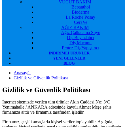
VÜCUT BAKIM
Bepanthol
Bioderma
La Roche Posay
CeraVe
AĞIZ BAKIM
Ağız Çalkalama Suyu
Diş Beyazlatıcı
Diş Macunu
Protez Diş Yapıştırıcı
İNDIRIMLI ÜRÜNLER
YENI GELENLER
BLOG
Anasayfa
Gizlilik ve Güvenlik Politikası
Gizlilik ve Güvenlik Politikası
İnternet sitemizde verilen tüm ürünler Akın Caddesi No: 3/C
Yenimahalle / ANKARA adresinde kayıtlı Ahmet Meşe şahıs
firmamıza aittir ve firmamız tarafından işletilir.
Firmamız, çeşitli amaçlarla kişisel veriler toplayabilir. Aşağıda,
toplanan kişisel verilerin nasıl ve ne şekilde toplandığı, bu verilerin