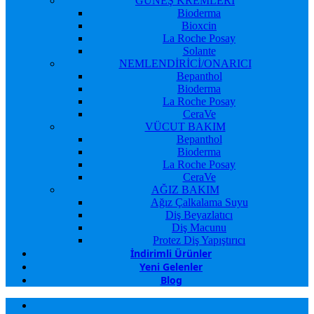
GÜNEŞ KREMLERİ
Bioderma
Bioxcin
La Roche Posay
Solante
NEMLENDİRİCİ/ONARICI
Bepanthol
Bioderma
La Roche Posay
CeraVe
VÜCUT BAKIM
Bepanthol
Bioderma
La Roche Posay
CeraVe
AĞIZ BAKIM
Ağız Çalkalama Suyu
Diş Beyazlatıcı
Diş Macunu
Protez Diş Yapıştırıcı
İndirimli Ürünler
Yeni Gelenler
Blog