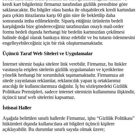
kredi kart bilgileriniz firmamız tarafından gizlilik prensibine göre
saklanacaktır. Bu bilgiler olası banka ile oluşabilecek kredi kartından
para çekim itirazlarına karşı 60 gün süre ile bekletilip daha
sonrasında imha edilmektedir. Sipariş ettiğiniz ürünlerin bedeli
karşılığında bize göndereceğiniz tarafınızdan onaylı mail-order
formu bedeli dışında herhangi bir bedelin kartınızdan çekilmesi
halinde doğal olarak bankaya itiraz edebilir ve bu tutarın ödenmesini
engelleyebileceğiniz için bir risk oluşturmamaktadır.
Üçüncü Taraf Web Siteleri ve Uygulamalar
İnternet sitemiz başka sitelere link verebilir. Firmamız, bu linkler
vasıtasıyla erişilen sitelerin gizlilik uygulamaları ve içeriklerine
yönelik herhangi bir sorumluluk taşımamaktadır. Firmamıza ait
sitede yayınlanan reklamlar, reklamcılık yapan iş ortaklarımız
aracılığı ile kullanıcılarımıza dağıtılır. İş bu sözleşmedeki Gizlilik
Politikası Prensipleri, sadece internet sitemizin kullanımına ilişkindir,
üçüncü taraf web sitelerini kapsamaz.
İstisnai Haller
Aşağıda belirtilen sınırlı hallerde Firmamız, işbu “Gizlilik Politikası”
hükümleri dışında kullanıcılara ait bilgileri üçüncü kişilere
açıklayabilir. Bu durumlar sınırlı sayıda olmak üzere;