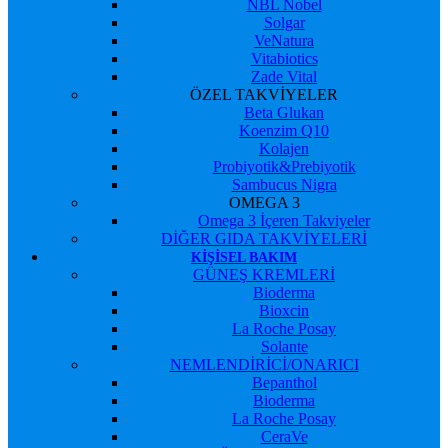
NBL Nobel
Solgar
VeNatura
Vitabiotics
Zade Vital
ÖZEL TAKVİYELER
Beta Glukan
Koenzim Q10
Kolajen
Probiyotik&Prebiyotik
Sambucus Nigra
OMEGA 3
Omega 3 İçeren Takviyeler
DİĞER GIDA TAKVİYELERİ
KIŞISEL BAKIM
GÜNEŞ KREMLERİ
Bioderma
Bioxcin
La Roche Posay
Solante
NEMLENDİRİCİ/ONARICI
Bepanthol
Bioderma
La Roche Posay
CeraVe