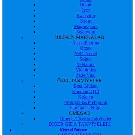
Demir
İyot
Kalsiyum
Krom
Magnezyum
Selenyum
BİLİNEN MARKALAR
Assos Pharma
Orzax
NBL Nobel
Solgar
VeNatura
Vitabiotics
Zade Vital
ÖZEL TAKVİYELER
Beta Glukan
Koenzim Q10
Kolajen
Probiyotik&Prebiyotik
Sambucus Nigra
OMEGA 3
Omega 3 İçeren Takviyeler
DİĞER GIDA TAKVİYELERİ
Kişisel Bakım