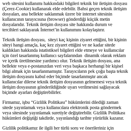
web sitesini kullanımı hakkındaki bilgileri teknik bir iletişim dosyası
(Çerez-Cookie) kullanarak elde edebilir. Bahsi geçen teknik iletişim
dosyaları, ana bellekte saklanmak üzere bir internet sitesinin
kullanıcının tarayıcısına (browser) gönderdiği küçük metin
dosyalarıdır. Teknik iletişim dosyası site hakkında durum ve
tercihleri saklayarak İnternet’in kullanımını kolaylaştırır.
Teknik iletişim dosyası, siteyi kaç kişinin ziyaret ettiğini, bir kişinin
siteyi hangi amaçla, kaç kez ziyaret ettiğini ve ne kadar sitede
kaldıkları hakkında istatistiksel bilgileri elde etmeye ve kullanıcılar
için özel tasarlanmış kullanıcı sayfalarından dinamik olarak reklam
ve içerik üretilmesine yardımcı olur. Teknik iletişim dosyası, ana
bellekte veya e-postanızdan veri veya başkaca herhangi bir kişisel
bilgi almak için tasarlanmamıştır. Tarayıcıların pek çoğu başta teknik
iletişim dosyasını kabul eder biçimde tasarlanmıştır ancak
kullanıcılar dilerse teknik iletişim dosyasının gelmemesi veya teknik
iletişim dosyasının gönderildiğinde uyarı verilmesini sağlayacak
biçimde ayarları değiştirebilirler.
Firmamız, işbu “Gizlilik Politikası” hükümlerini dilediği zaman
sitede yayınlamak veya kullanıcılara elektronik posta göndermek
veya sitesinde yayınlamak suretiyle değiştirebilir. Gizlilik Politikası
hükümleri değiştiği takdirde, yayınlandığı tarihte yürürlük kazanır.
Gizlilik politikamız ile ilgili her türlü soru ve önerileriniz için