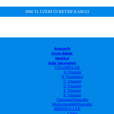
3000 TL ÜZERİ ÜCRETSİZ KARGO
Anasayfa
Anne-Bebek
Medikal
Gıda Takviyeleri
VİTAMİNLER
A Vitamini
B Vitaminleri
C Vitamini
D Vitamini
E Vitamini
K Vitamini
Vitamin&Mineraller
Multivitamin&Mineraller
MİNERALLER
Çinko