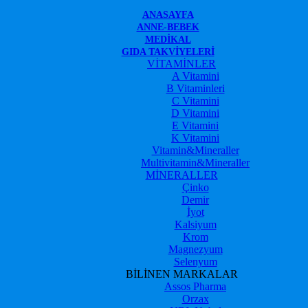
ANASAYFA
ANNE-BEBEK
MEDIKAL
GIDA TAKVIYELERI
VİTAMİNLER
A Vitamini
B Vitaminleri
C Vitamini
D Vitamini
E Vitamini
K Vitamini
Vitamin&Mineraller
Multivitamin&Mineraller
MİNERALLER
Çinko
Demir
İyot
Kalsiyum
Krom
Magnezyum
Selenyum
BİLİNEN MARKALAR
Assos Pharma
Orzax