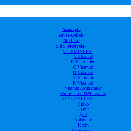
Anasayfa
Anne-Bebek
Medikal
Gıda Takviyeleri
VİTAMİNLER
A Vitamini
B Vitaminleri
C Vitamini
D Vitamini
E Vitamini
K Vitamini
Vitamin&Mineraller
Multivitamin&Mineraller
MİNERALLER
Çinko
Demir
İyot
Kalsiyum
Krom
Magnezyum