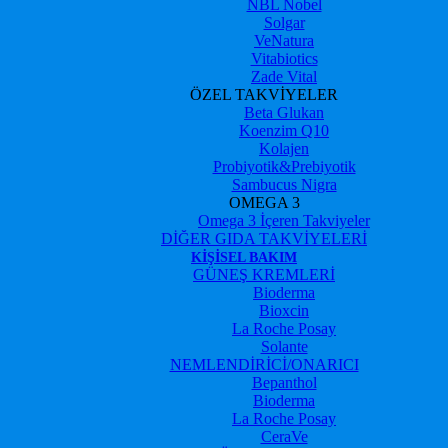
NBL Nobel
Solgar
VeNatura
Vitabiotics
Zade Vital
ÖZEL TAKVİYELER
Beta Glukan
Koenzim Q10
Kolajen
Probiyotik&Prebiyotik
Sambucus Nigra
OMEGA 3
Omega 3 İçeren Takviyeler
DİĞER GIDA TAKVİYELERİ
KIŞISEL BAKIM
GÜNEŞ KREMLERİ
Bioderma
Bioxcin
La Roche Posay
Solante
NEMLENDİRİCİ/ONARICI
Bepanthol
Bioderma
La Roche Posay
CeraVe