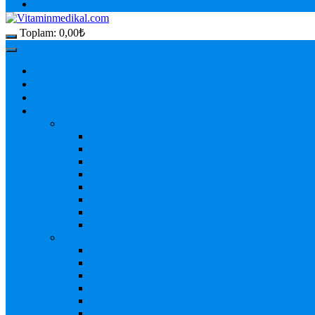
Toplam:
0,00
₺