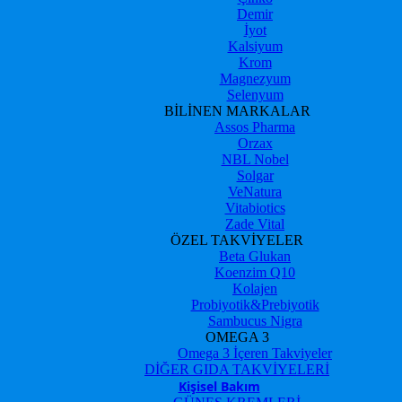
Demir
İyot
Kalsiyum
Krom
Magnezyum
Selenyum
BİLİNEN MARKALAR
Assos Pharma
Orzax
NBL Nobel
Solgar
VeNatura
Vitabiotics
Zade Vital
ÖZEL TAKVİYELER
Beta Glukan
Koenzim Q10
Kolajen
Probiyotik&Prebiyotik
Sambucus Nigra
OMEGA 3
Omega 3 İçeren Takviyeler
DİĞER GIDA TAKVİYELERİ
Kişisel Bakım