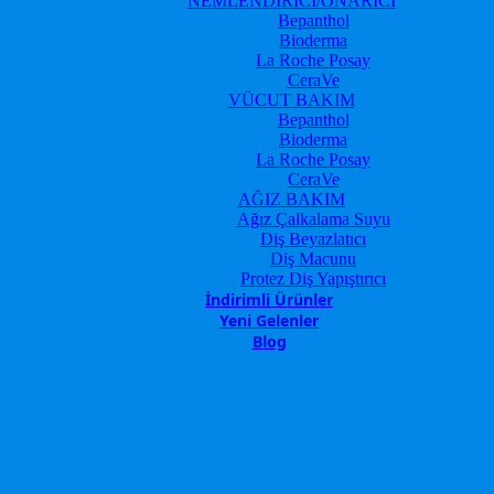
NEMLENDİRİCİ/ONARICI
Bepanthol
Bioderma
La Roche Posay
CeraVe
VÜCUT BAKIM
Bepanthol
Bioderma
La Roche Posay
CeraVe
AĞIZ BAKIM
Ağız Çalkalama Suyu
Diş Beyazlatıcı
Diş Macunu
Protez Diş Yapıştırıcı
İndirimli Ürünler
Yeni Gelenler
Blog