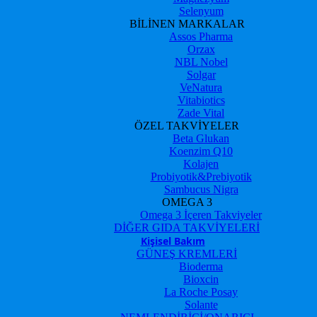
Selenyum
BİLİNEN MARKALAR
Assos Pharma
Orzax
NBL Nobel
Solgar
VeNatura
Vitabiotics
Zade Vital
ÖZEL TAKVİYELER
Beta Glukan
Koenzim Q10
Kolajen
Probiyotik&Prebiyotik
Sambucus Nigra
OMEGA 3
Omega 3 İçeren Takviyeler
DİĞER GIDA TAKVİYELERİ
Kişisel Bakım
GÜNEŞ KREMLERİ
Bioderma
Bioxcin
La Roche Posay
Solante