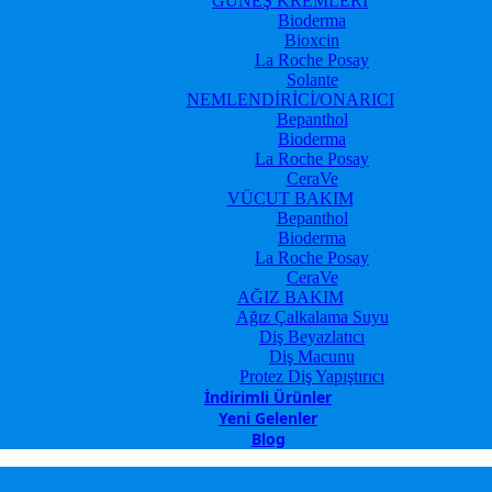
GÜNEŞ KREMLERİ
Bioderma
Bioxcin
La Roche Posay
Solante
NEMLENDİRİCİ/ONARICI
Bepanthol
Bioderma
La Roche Posay
CeraVe
VÜCUT BAKIM
Bepanthol
Bioderma
La Roche Posay
CeraVe
AĞIZ BAKIM
Ağız Çalkalama Suyu
Diş Beyazlatıcı
Diş Macunu
Protez Diş Yapıştırıcı
İndirimli Ürünler
Yeni Gelenler
Blog