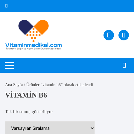
Skip
to
content
Ana Sayfa
/ Ürünler “vitamin b6” olarak etiketlendi
VITAMIN B6
Tek bir sonuç gösteriliyor