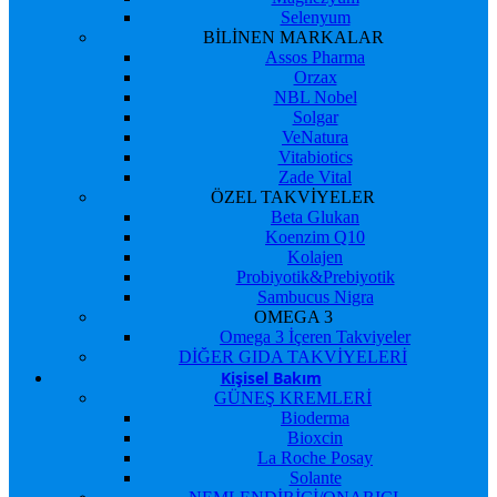
Selenyum
BİLİNEN MARKALAR
Assos Pharma
Orzax
NBL Nobel
Solgar
VeNatura
Vitabiotics
Zade Vital
ÖZEL TAKVİYELER
Beta Glukan
Koenzim Q10
Kolajen
Probiyotik&Prebiyotik
Sambucus Nigra
OMEGA 3
Omega 3 İçeren Takviyeler
DİĞER GIDA TAKVİYELERİ
Kişisel Bakım
GÜNEŞ KREMLERİ
Bioderma
Bioxcin
La Roche Posay
Solante