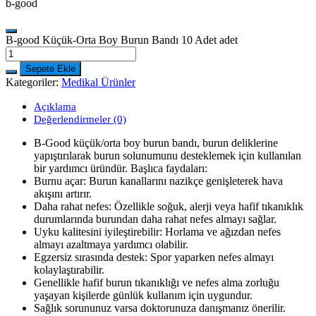
b-good
B-good Küçük-Orta Boy Burun Bandı 10 Adet adet
Sepete Ekle
Kategoriler:
Medikal Ürünler
Açıklama
Değerlendirmeler (0)
B-Good küçük/orta boy burun bandı, burun deliklerine
yapıştırılarak burun solunumunu desteklemek için kullanılan
bir yardımcı üründür. Başlıca faydaları:
Burnu açar: Burun kanallarını nazikçe genişleterek hava
akışını artırır.
Daha rahat nefes: Özellikle soğuk, alerji veya hafif tıkanıklık
durumlarında burundan daha rahat nefes almayı sağlar.
Uyku kalitesini iyileştirebilir: Horlama ve ağızdan nefes
almayı azaltmaya yardımcı olabilir.
Egzersiz sırasında destek: Spor yaparken nefes almayı
kolaylaştırabilir.
Genellikle hafif burun tıkanıklığı ve nefes alma zorluğu
yaşayan kişilerde günlük kullanım için uygundur.
Sağlık sorununuz varsa doktorunuza danışmanız önerilir.