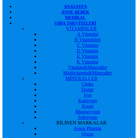
ANASAYFA
ANNE-BEBEK
MEDIKAL
GIDA TAKVIYELERI
VİTAMİNLER
A Vitamini
B Vitaminleri
C Vitamini
D Vitamini
E Vitamini
K Vitamini
Vitamin&Mineraller
Multivitamin&Mineraller
MİNERALLER
Çinko
Demir
İyot
Kalsiyum
Krom
Magnezyum
Selenyum
BİLİNEN MARKALAR
Assos Pharma
Orzax