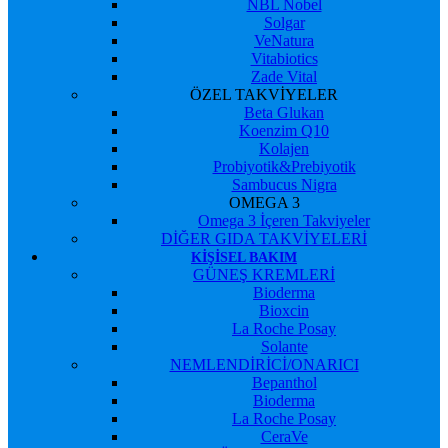
NBL Nobel
Solgar
VeNatura
Vitabiotics
Zade Vital
ÖZEL TAKVİYELER
Beta Glukan
Koenzim Q10
Kolajen
Probiyotik&Prebiyotik
Sambucus Nigra
OMEGA 3
Omega 3 İçeren Takviyeler
DİĞER GIDA TAKVİYELERİ
KIŞISEL BAKIM
GÜNEŞ KREMLERİ
Bioderma
Bioxcin
La Roche Posay
Solante
NEMLENDİRİCİ/ONARICI
Bepanthol
Bioderma
La Roche Posay
CeraVe