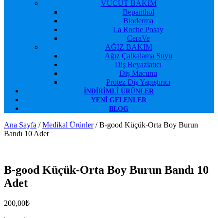
VÜCUT BAKIM
Bepanthol
Bioderma
La Roche Posay
CeraVe
AĞIZ BAKIM
Ağız Çalkalama Suyu
Diş Beyazlatıcı
Diş Macunu
Protez Diş Yapıştırıcı
İNDIRIMLI ÜRÜNLER
YENI GELENLER
BLOG
Ana Sayfa
/
Medikal Ürünler
/ B-good Küçük-Orta Boy Burun
Bandı 10 Adet
Favorilerime Ekle
B-good Küçük-Orta Boy Burun Bandı 10
Adet
200,00
₺