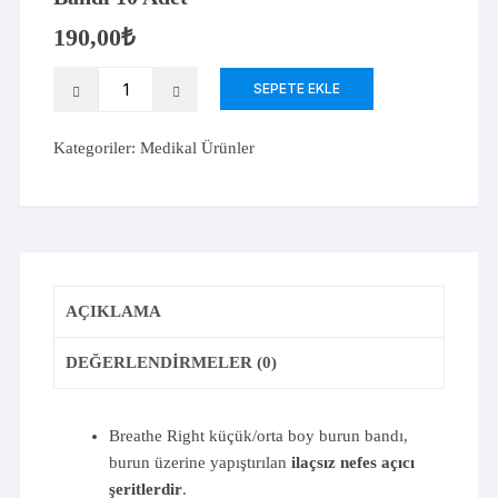
190,00
₺
Breathe
SEPETE EKLE
Right
Küçük
Kategoriler:
Medikal Ürünler
Orta
Boy
Burun
Bandı
10
Adet
AÇIKLAMA
adet
DEĞERLENDIRMELER (0)
Breathe Right küçük/orta boy burun bandı,
burun üzerine yapıştırılan
ilaçsız nefes açıcı
şeritlerdir
.