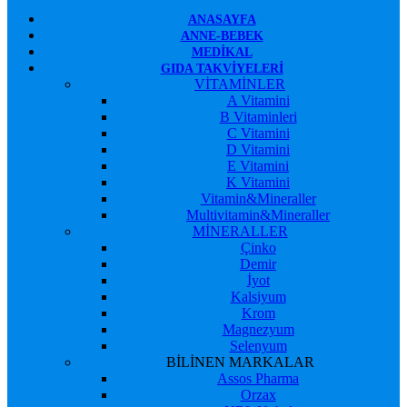
ANASAYFA
ANNE-BEBEK
MEDIKAL
GIDA TAKVIYELERI
VİTAMİNLER
A Vitamini
B Vitaminleri
C Vitamini
D Vitamini
E Vitamini
K Vitamini
Vitamin&Mineraller
Multivitamin&Mineraller
MİNERALLER
Çinko
Demir
İyot
Kalsiyum
Krom
Magnezyum
Selenyum
BİLİNEN MARKALAR
Assos Pharma
Orzax