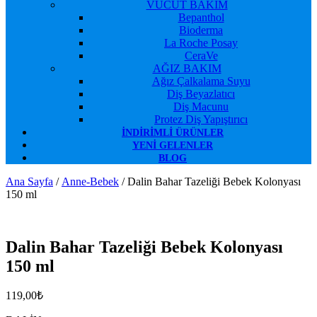
VÜCUT BAKIM
Bepanthol
Bioderma
La Roche Posay
CeraVe
AĞIZ BAKIM
Ağız Çalkalama Suyu
Diş Beyazlatıcı
Diş Macunu
Protez Diş Yapıştırıcı
İNDIRIMLI ÜRÜNLER
YENI GELENLER
BLOG
Ana Sayfa
/
Anne-Bebek
/ Dalin Bahar Tazeliği Bebek Kolonyası
150 ml
Favorilerime Ekle
Dalin Bahar Tazeliği Bebek Kolonyası
150 ml
119,00
₺