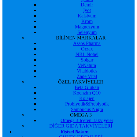
Demir
İyot
Kalsiyum
Krom
Magnezyum
Selenyum
BİLİNEN MARKALAR
Assos Pharma
Orzax
NBL Nobel
Solgar
VeNatura
Vitabiotics
Zade Vital
ÖZEL TAKVİYELER
Beta Glukan
Koenzim Q10
Kolajen
Probiyotik&Prebiyotik
Sambucus Nigra
OMEGA 3
Omega 3 İçeren Takviyeler
DİĞER GIDA TAKVİYELERİ
Kişisel Bakım