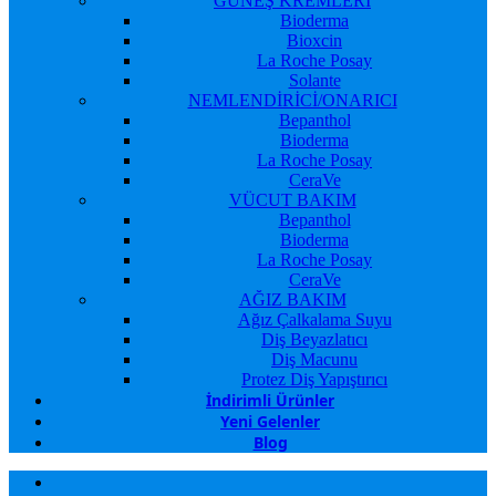
GÜNEŞ KREMLERİ
Bioderma
Bioxcin
La Roche Posay
Solante
NEMLENDİRİCİ/ONARICI
Bepanthol
Bioderma
La Roche Posay
CeraVe
VÜCUT BAKIM
Bepanthol
Bioderma
La Roche Posay
CeraVe
AĞIZ BAKIM
Ağız Çalkalama Suyu
Diş Beyazlatıcı
Diş Macunu
Protez Diş Yapıştırıcı
İndirimli Ürünler
Yeni Gelenler
Blog