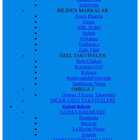
Selenyum
BİLİNEN MARKALAR
Assos Pharma
Orzax
NBL Nobel
Solgar
VeNatura
Vitabiotics
Zade Vital
ÖZEL TAKVİYELER
Beta Glukan
Koenzim Q10
Kolajen
Probiyotik&Prebiyotik
Sambucus Nigra
OMEGA 3
Omega 3 İçeren Takviyeler
DİĞER GIDA TAKVİYELERİ
Kişisel Bakım
GÜNEŞ KREMLERİ
Bioderma
Bioxcin
La Roche Posay
Solante