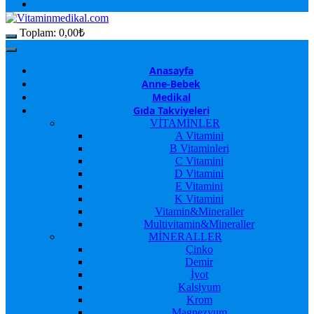
Toplam:
0,00
₺
Anasayfa
Anne-Bebek
Medikal
Gıda Takviyeleri
VİTAMİNLER
A Vitamini
B Vitaminleri
C Vitamini
D Vitamini
E Vitamini
K Vitamini
Vitamin&Mineraller
Multivitamin&Mineraller
MİNERALLER
Çinko
Demir
İyot
Kalsiyum
Krom
Magnezyum