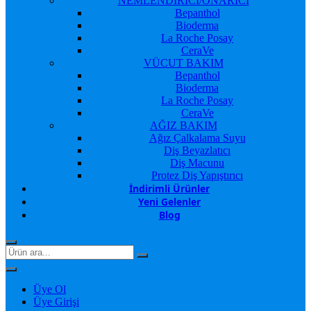
NEMLENDİRİCİ/ONARICI
Bepanthol
Bioderma
La Roche Posay
CeraVe
VÜCUT BAKIM
Bepanthol
Bioderma
La Roche Posay
CeraVe
AĞIZ BAKIM
Ağız Çalkalama Suyu
Diş Beyazlatıcı
Diş Macunu
Protez Diş Yapıştırıcı
İndirimli Ürünler
Yeni Gelenler
Blog
Üye Ol
Üye Girişi