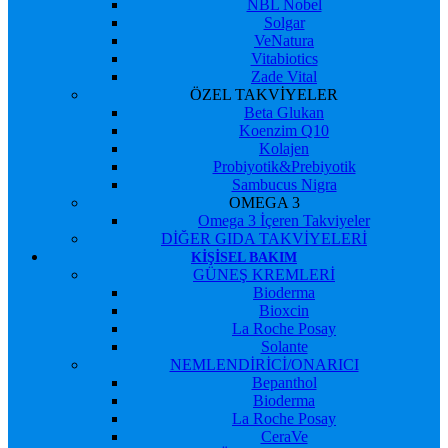
NBL Nobel
Solgar
VeNatura
Vitabiotics
Zade Vital
ÖZEL TAKVİYELER
Beta Glukan
Koenzim Q10
Kolajen
Probiyotik&Prebiyotik
Sambucus Nigra
OMEGA 3
Omega 3 İçeren Takviyeler
DİĞER GIDA TAKVİYELERİ
KIŞISEL BAKIM
GÜNEŞ KREMLERİ
Bioderma
Bioxcin
La Roche Posay
Solante
NEMLENDİRİCİ/ONARICI
Bepanthol
Bioderma
La Roche Posay
CeraVe