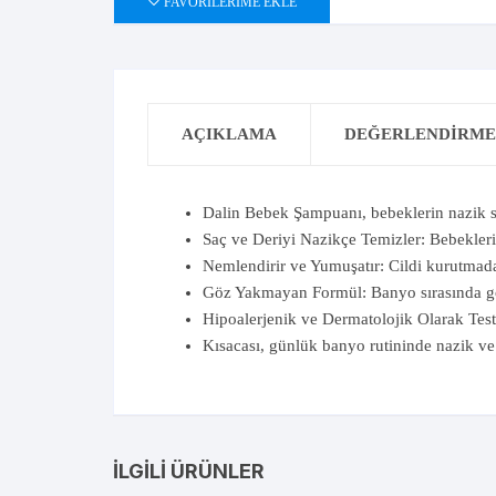
FAVORILERIME EKLE
AÇIKLAMA
DEĞERLENDIRMEL
Dalin Bebek Şampuanı, bebeklerin nazik sa
Saç ve Deriyi Nazikçe Temizler: Bebeklerin
Nemlendirir ve Yumuşatır: Cildi kurutmad
Göz Yakmayan Formül: Banyo sırasında gö
Hipoalerjenik ve Dermatolojik Olarak Test E
Kısacası, günlük banyo rutininde nazik ve
İLGILI ÜRÜNLER