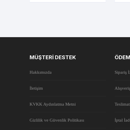
MÜŞTERI DESTEK
ÖDEM
Hakkımızda
Sipariş 
İletişim
Alışveri
KVKK Aydınlatma Metni
Teslimat
Gizlilik ve Güvenlik Politikası
İptal İa