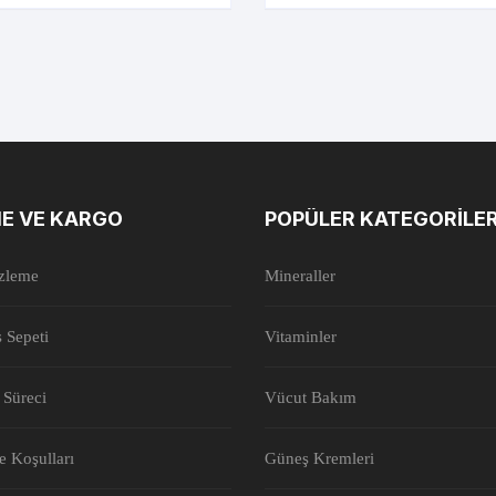
E VE KARGO
POPÜLER KATEGORILE
İzleme
Mineraller
ş Sepeti
Vitaminler
 Süreci
Vücut Bakım
de Koşulları
Güneş Kremleri