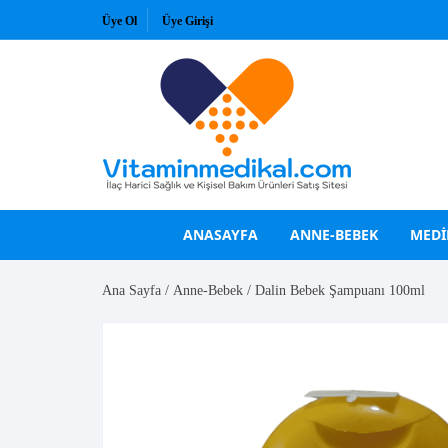
Skip
Üye Ol
Üye Girişi
to
content
ANASAYFA
ANNE-BEBEK
MEDI
Ana Sayfa
/
Anne-Bebek
/ Dalin Bebek Şampuanı 100ml
VİTAMİNLER
GÜNEŞ KREMLERİ
A Vitamini
Bioderma
B Vitaminleri
Bioxcin
C Vitamini
La Roche Posay