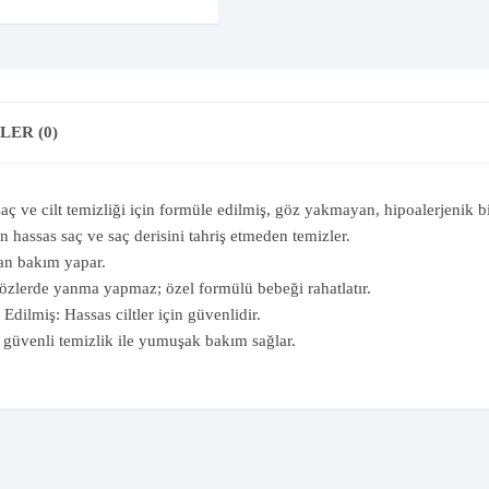
ER (0)
ç ve cilt temizliği için formüle edilmiş, göz yakmayan, hipoalerjenik b
 hassas saç ve saç derisini tahriş etmeden temizler.
an bakım yapar.
zlerde yanma yapmaz; özel formülü bebeği rahatlatır.
dilmiş: Hassas ciltler için güvenlidir.
 güvenli temizlik ile yumuşak bakım sağlar.