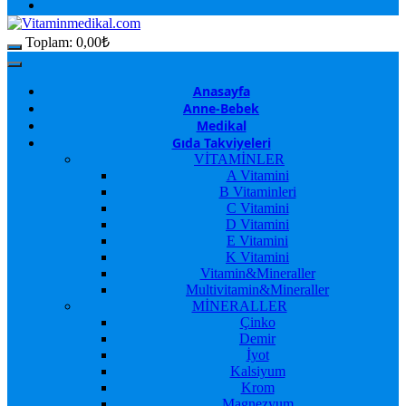
Toplam:
0,00
₺
Anasayfa
Anne-Bebek
Medikal
Gıda Takviyeleri
VİTAMİNLER
A Vitamini
B Vitaminleri
C Vitamini
D Vitamini
E Vitamini
K Vitamini
Vitamin&Mineraller
Multivitamin&Mineraller
MİNERALLER
Çinko
Demir
İyot
Kalsiyum
Krom
Magnezyum