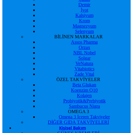
Demir
İyot
Kalsiyum
Krom
Magnezyum
Selenyum
BİLİNEN MARKALAR
Assos Pharma
Orzax
NBL Nobel
Solgar
VeNatura
Vitabiotics
Zade Vital
ÖZEL TAKVİYELER
Beta Glukan
Koenzim Q10
Kolajen
Probiyotik&Prebiyotik
Sambucus Nigra
OMEGA 3
Omega 3 İçeren Takviyeler
DİĞER GIDA TAKVİYELERİ
Kişisel Bakım