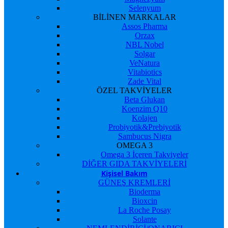
Selenyum
BİLİNEN MARKALAR
Assos Pharma
Orzax
NBL Nobel
Solgar
VeNatura
Vitabiotics
Zade Vital
ÖZEL TAKVİYELER
Beta Glukan
Koenzim Q10
Kolajen
Probiyotik&Prebiyotik
Sambucus Nigra
OMEGA 3
Omega 3 İçeren Takviyeler
DİĞER GIDA TAKVİYELERİ
Kişisel Bakım
GÜNEŞ KREMLERİ
Bioderma
Bioxcin
La Roche Posay
Solante