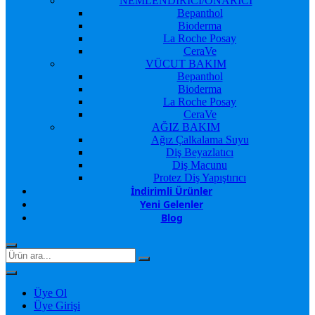
NEMLENDİRİCİ/ONARICI
Bepanthol
Bioderma
La Roche Posay
CeraVe
VÜCUT BAKIM
Bepanthol
Bioderma
La Roche Posay
CeraVe
AĞIZ BAKIM
Ağız Çalkalama Suyu
Diş Beyazlatıcı
Diş Macunu
Protez Diş Yapıştırıcı
İndirimli Ürünler
Yeni Gelenler
Blog
Üye Ol
Üye Girişi