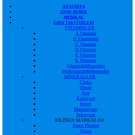
ANASAYFA
ANNE-BEBEK
MEDIKAL
GIDA TAKVIYELERI
VİTAMİNLER
A Vitamini
B Vitaminleri
C Vitamini
D Vitamini
E Vitamini
K Vitamini
Vitamin&Mineraller
Multivitamin&Mineraller
MİNERALLER
Çinko
Demir
İyot
Kalsiyum
Krom
Magnezyum
Selenyum
BİLİNEN MARKALAR
Assos Pharma
Orzax