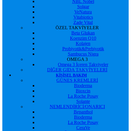
NBL Nobel
Solgar
VeNatura
Vitabiotics
Zade Vital
ÖZEL TAKVİYELER
Beta Glukan
Koenzim Q10
Kolajen
Probiyotik&Prebiyotik
Sambucus Nigra
OMEGA 3
Omega 3 İçeren Takviyeler
DİĞER GIDA TAKVİYELERİ
KIŞISEL BAKIM
GÜNEŞ KREMLERİ
Bioderma
Bioxcin
La Roche Posay
Solante
NEMLENDİRİCİ/ONARICI
Bepanthol
Bioderma
La Roche Posay
CeraVe