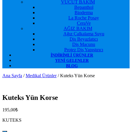
VÜCUT BAKIM
Bepanthol
Bioderma
La Roche Posay
CeraVe
AĞIZ BAKIM
Ağız Çalkalama Suyu
Diş Beyazlatıcı
Diş Macunu
Protez Diş Yapıştırıcı
İNDIRIMLI ÜRÜNLER
YENI GELENLER
BLOG
Ana Sayfa
/
Medikal Ürünler
/ Kuteks Yün Korse
Favorilerime Ekle
Kuteks Yün Korse
195,00
₺
KUTEKS