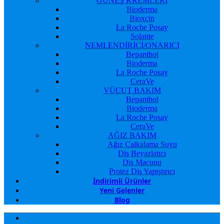
GÜNEŞ KREMLERİ
Bioderma
Bioxcin
La Roche Posay
Solante
NEMLENDİRİCİ/ONARICI
Bepanthol
Bioderma
La Roche Posay
CeraVe
VÜCUT BAKIM
Bepanthol
Bioderma
La Roche Posay
CeraVe
AĞIZ BAKIM
Ağız Çalkalama Suyu
Diş Beyazlatıcı
Diş Macunu
Protez Diş Yapıştırıcı
İndirimli Ürünler
Yeni Gelenler
Blog