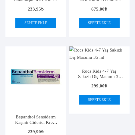
gr
Vücut Losyonu 200ml
233,95
₺
675,00
₺
SEPETE EKLE
SEPETE EKLE
Rocs Kids 4-7 Yaş
Sakızlı Diş Macunu 35
ml
299,00
₺
SEPETE EKLE
Bepanthol Sensiderm
Kaşıntı Giderici Krem
20gr
239,90
₺