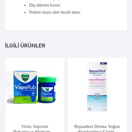
Diş etlerini korur.
Nefesi uzun süre ferah tutar.
İLGILI ÜRÜNLER
Vicks Vaporub
Bepanthol Derma Yoğun
Buharlaşan Merhem 38
Nemlendirici Günlük