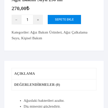
270,00
₺
Listerine
SEPETE EKLE
Total
Care
Kategoriler:
Ağız Bakım Ürünleri
,
Ağız Çalkalama
Hafif
Suyu
,
Kişisel Bakım
Tat
Alkolsüz
Ağız
Bakım
Suyu
250
AÇIKLAMA
ml
adet
DEĞERLENDIRMELER (0)
Ağızdaki bakterileri azaltır.
Diş minesini güçlendirir.