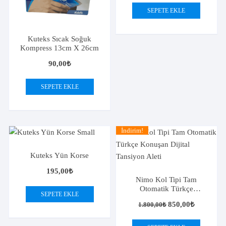
SEPETE EKLE
Kuteks Sıcak Soğuk
Kompress 13cm X 26cm
90,00
₺
SEPETE EKLE
İndirim!
Kuteks Yün Korse
195,00
₺
Nimo Kol Tipi Tam
Otomatik Türkçe
SEPETE EKLE
Konuşan Dijital Tansiyon
Orijinal
Şu
850,00
₺
1.800,00
₺
Aleti
fiyat:
andaki
1.800,00₺.
fiyat: