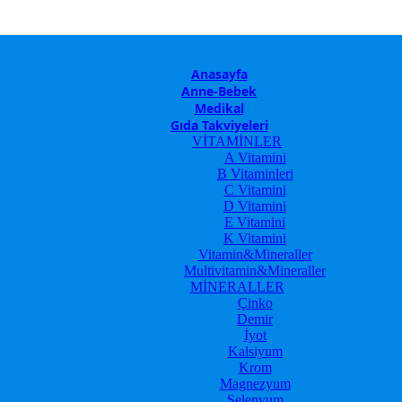
Anasayfa
Anne-Bebek
Medikal
Gıda Takviyeleri
VİTAMİNLER
A Vitamini
B Vitaminleri
C Vitamini
D Vitamini
E Vitamini
K Vitamini
Vitamin&Mineraller
Multivitamin&Mineraller
MİNERALLER
Çinko
Demir
İyot
Kalsiyum
Krom
Magnezyum
Selenyum