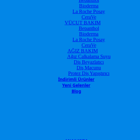
Bepanthol
Bioderma
La Roche Posay
CeraVe
VÜCUT BAKIM
Bepanthol
Bioderma
La Roche Posay
CeraVe
AĞIZ BAKIM
Ağız Çalkalama Suyu
Diş Beyazlatıcı
Diş Macunu
Protez Diş Yapıştırıcı
İndirimli Ürünler
Yeni Gelenler
Blog