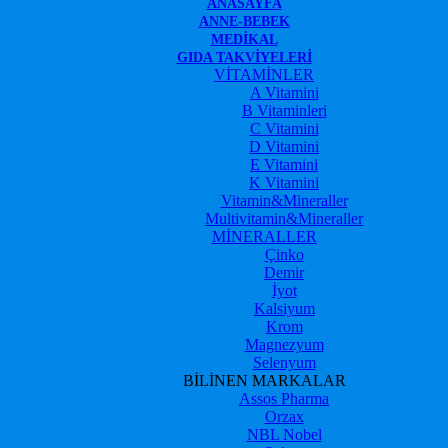
ANASAYFA
ANNE-BEBEK
MEDIKAL
GIDA TAKVIYELERI
VİTAMİNLER
A Vitamini
B Vitaminleri
C Vitamini
D Vitamini
E Vitamini
K Vitamini
Vitamin&Mineraller
Multivitamin&Mineraller
MİNERALLER
Çinko
Demir
İyot
Kalsiyum
Krom
Magnezyum
Selenyum
BİLİNEN MARKALAR
Assos Pharma
Orzax
NBL Nobel