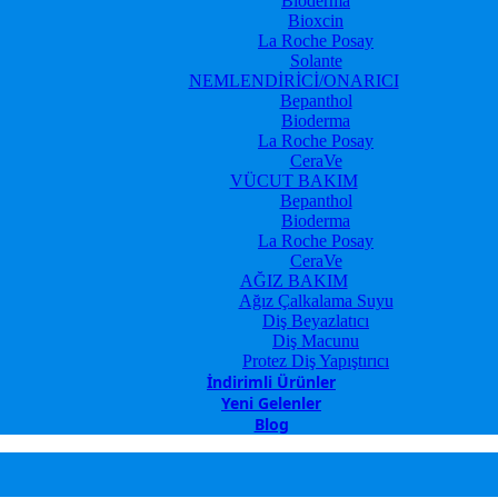
Bioderma
Bioxcin
La Roche Posay
Solante
NEMLENDİRİCİ/ONARICI
Bepanthol
Bioderma
La Roche Posay
CeraVe
VÜCUT BAKIM
Bepanthol
Bioderma
La Roche Posay
CeraVe
AĞIZ BAKIM
Ağız Çalkalama Suyu
Diş Beyazlatıcı
Diş Macunu
Protez Diş Yapıştırıcı
İndirimli Ürünler
Yeni Gelenler
Blog