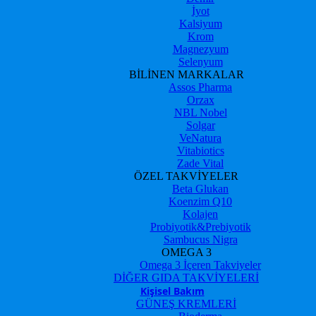
İyot
Kalsiyum
Krom
Magnezyum
Selenyum
BİLİNEN MARKALAR
Assos Pharma
Orzax
NBL Nobel
Solgar
VeNatura
Vitabiotics
Zade Vital
ÖZEL TAKVİYELER
Beta Glukan
Koenzim Q10
Kolajen
Probiyotik&Prebiyotik
Sambucus Nigra
OMEGA 3
Omega 3 İçeren Takviyeler
DİĞER GIDA TAKVİYELERİ
Kişisel Bakım
GÜNEŞ KREMLERİ