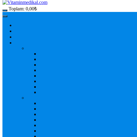
Toplam:
0,00
₺