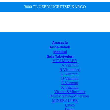
3000 TL ÜZERİ ÜCRETSİZ KARGO
Anasayfa
Anne-Bebek
Medikal
Gıda Takviyeleri
VİTAMİNLER
A Vitamini
B Vitaminleri
C Vitamini
D Vitamini
E Vitamini
K Vitamini
Vitamin&Mineraller
Multivitamin&Mineraller
MİNERALLER
Çinko
Demir