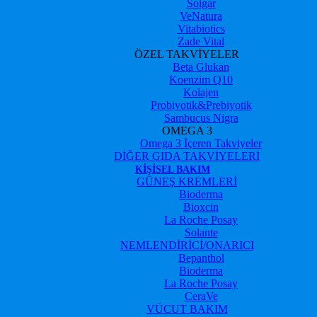
Solgar
VeNatura
Vitabiotics
Zade Vital
ÖZEL TAKVİYELER
Beta Glukan
Koenzim Q10
Kolajen
Probiyotik&Prebiyotik
Sambucus Nigra
OMEGA 3
Omega 3 İçeren Takviyeler
DİĞER GIDA TAKVİYELERİ
KIŞISEL BAKIM
GÜNEŞ KREMLERİ
Bioderma
Bioxcin
La Roche Posay
Solante
NEMLENDİRİCİ/ONARICI
Bepanthol
Bioderma
La Roche Posay
CeraVe
VÜCUT BAKIM