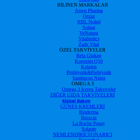
BİLİNEN MARKALAR
Assos Pharma
Orzax
NBL Nobel
Solgar
VeNatura
Vitabiotics
Zade Vital
ÖZEL TAKVİYELER
Beta Glukan
Koenzim Q10
Kolajen
Probiyotik&Prebiyotik
Sambucus Nigra
OMEGA 3
Omega 3 İçeren Takviyeler
DİĞER GIDA TAKVİYELERİ
Kişisel Bakım
GÜNEŞ KREMLERİ
Bioderma
Bioxcin
La Roche Posay
Solante
NEMLENDİRİCİ/ONARICI