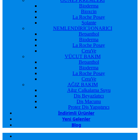
GÜNEŞ KREMLERİ
Bioderma
Bioxcin
La Roche Posay
Solante
NEMLENDİRİCİ/ONARICI
Bepanthol
Bioderma
La Roche Posay
CeraVe
VÜCUT BAKIM
Bepanthol
Bioderma
La Roche Posay
CeraVe
AĞIZ BAKIM
Ağız Çalkalama Suyu
Diş Beyazlatıcı
Diş Macunu
Protez Diş Yapıştırıcı
İndirimli Ürünler
Yeni Gelenler
Blog