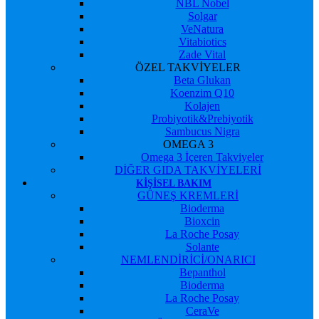
NBL Nobel
Solgar
VeNatura
Vitabiotics
Zade Vital
ÖZEL TAKVİYELER
Beta Glukan
Koenzim Q10
Kolajen
Probiyotik&Prebiyotik
Sambucus Nigra
OMEGA 3
Omega 3 İçeren Takviyeler
DİĞER GIDA TAKVİYELERİ
KIŞISEL BAKIM
GÜNEŞ KREMLERİ
Bioderma
Bioxcin
La Roche Posay
Solante
NEMLENDİRİCİ/ONARICI
Bepanthol
Bioderma
La Roche Posay
CeraVe