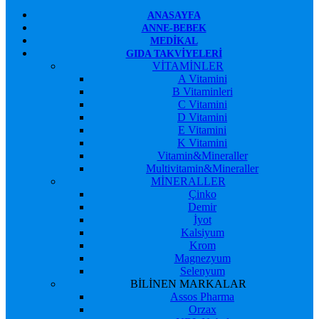
ANASAYFA
ANNE-BEBEK
MEDIKAL
GIDA TAKVIYELERI
VİTAMİNLER
A Vitamini
B Vitaminleri
C Vitamini
D Vitamini
E Vitamini
K Vitamini
Vitamin&Mineraller
Multivitamin&Mineraller
MİNERALLER
Çinko
Demir
İyot
Kalsiyum
Krom
Magnezyum
Selenyum
BİLİNEN MARKALAR
Assos Pharma
Orzax