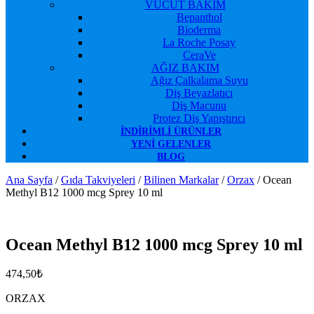
VÜCUT BAKIM
Bepanthol
Bioderma
La Roche Posay
CeraVe
AĞIZ BAKIM
Ağız Çalkalama Suyu
Diş Beyazlatıcı
Diş Macunu
Protez Diş Yapıştırıcı
İNDIRIMLI ÜRÜNLER
YENI GELENLER
BLOG
Ana Sayfa
/
Gıda Takviyeleri
/
Bilinen Markalar
/
Orzax
/ Ocean
Methyl B12 1000 mcg Sprey 10 ml
Favorilerime Ekle
Ocean Methyl B12 1000 mcg Sprey 10 ml
474,50
₺
ORZAX