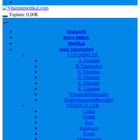
Toplam:
0,00
₺
Anasayfa
Anne-Bebek
Medikal
Gıda Takviyeleri
VİTAMİNLER
A Vitamini
B Vitaminleri
C Vitamini
D Vitamini
E Vitamini
K Vitamini
Vitamin&Mineraller
Multivitamin&Mineraller
MİNERALLER
Çinko
Demir
İyot
Kalsiyum
Krom
Magnezyum