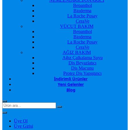
NEMLENDİRİCİ/ONARICI
Bepanthol
Bioderma
La Roche Posay
CeraVe
VÜCUT BAKIM
Bepanthol
Bioderma
La Roche Posay
CeraVe
AĞIZ BAKIM
Ağız Çalkalama Suyu
Diş Beyazlatıcı
Diş Macunu
Protez Diş Yapıştırıcı
İndirimli Ürünler
Yeni Gelenler
Blog
Üye Ol
Üye Girişi