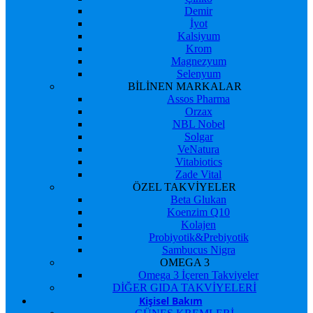
Demir
İyot
Kalsiyum
Krom
Magnezyum
Selenyum
BİLİNEN MARKALAR
Assos Pharma
Orzax
NBL Nobel
Solgar
VeNatura
Vitabiotics
Zade Vital
ÖZEL TAKVİYELER
Beta Glukan
Koenzim Q10
Kolajen
Probiyotik&Prebiyotik
Sambucus Nigra
OMEGA 3
Omega 3 İçeren Takviyeler
DİĞER GIDA TAKVİYELERİ
Kişisel Bakım