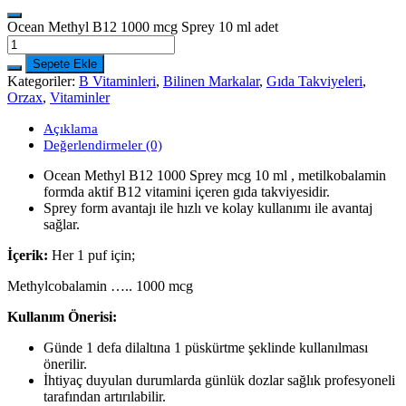
Ocean Methyl B12 1000 mcg Sprey 10 ml adet
Sepete Ekle
Kategoriler:
B Vitaminleri
,
Bilinen Markalar
,
Gıda Takviyeleri
,
Orzax
,
Vitaminler
Açıklama
Değerlendirmeler (0)
Ocean Methyl B12 1000 Sprey mcg 10 ml , metilkobalamin
formda aktif B12 vitamini içeren gıda takviyesidir.
Sprey form avantajı ile hızlı ve kolay kullanımı ile avantaj
sağlar.
İçerik:
Her 1 puf için;
Methylcobalamin ….. 1000 mcg
Kullanım Önerisi:
Günde 1 defa dilaltına 1 püskürtme şeklinde kullanılması
önerilir.
İhtiyaç duyulan durumlarda günlük dozlar sağlık profesyoneli
tarafından artırılabilir.