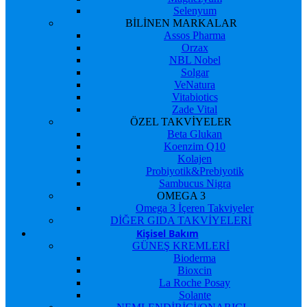
Selenyum
BİLİNEN MARKALAR
Assos Pharma
Orzax
NBL Nobel
Solgar
VeNatura
Vitabiotics
Zade Vital
ÖZEL TAKVİYELER
Beta Glukan
Koenzim Q10
Kolajen
Probiyotik&Prebiyotik
Sambucus Nigra
OMEGA 3
Omega 3 İçeren Takviyeler
DİĞER GIDA TAKVİYELERİ
Kişisel Bakım
GÜNEŞ KREMLERİ
Bioderma
Bioxcin
La Roche Posay
Solante