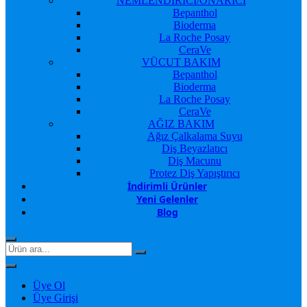
NEMLENDİRİCİ/ONARICI
Bepanthol
Bioderma
La Roche Posay
CeraVe
VÜCUT BAKIM
Bepanthol
Bioderma
La Roche Posay
CeraVe
AĞIZ BAKIM
Ağız Çalkalama Suyu
Diş Beyazlatıcı
Diş Macunu
Protez Diş Yapıştırıcı
İndirimli Ürünler
Yeni Gelenler
Blog
Üye Ol
Üye Girişi