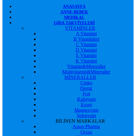
ANASAYFA
ANNE-BEBEK
MEDIKAL
GIDA TAKVIYELERI
VİTAMİNLER
A Vitamini
B Vitaminleri
C Vitamini
D Vitamini
E Vitamini
K Vitamini
Vitamin&Mineraller
Multivitamin&Mineraller
MİNERALLER
Çinko
Demir
İyot
Kalsiyum
Krom
Magnezyum
Selenyum
BİLİNEN MARKALAR
Assos Pharma
Orzax