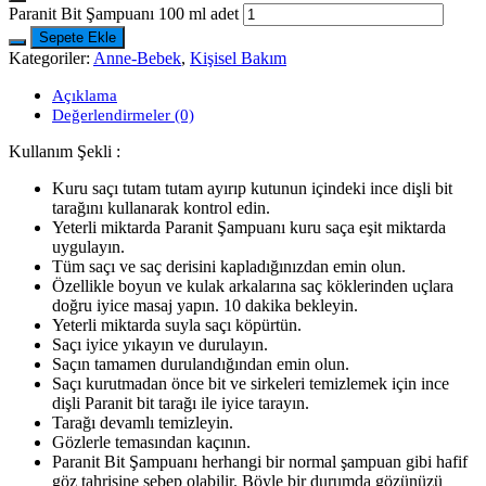
Paranit Bit Şampuanı 100 ml adet
Sepete Ekle
Kategoriler:
Anne-Bebek
,
Kişisel Bakım
Açıklama
Değerlendirmeler (0)
Kullanım Şekli :
Kuru saçı tutam tutam ayırıp kutunun içindeki ince dişli bit
tarağını kullanarak kontrol edin.
Yeterli miktarda Paranit Şampuanı kuru saça eşit miktarda
uygulayın.
Tüm saçı ve saç derisini kapladığınızdan emin olun.
Özellikle boyun ve kulak arkalarına saç köklerinden uçlara
doğru iyice masaj yapın. 10 dakika bekleyin.
Yeterli miktarda suyla saçı köpürtün.
Saçı iyice yıkayın ve durulayın.
Saçın tamamen durulandığından emin olun.
Saçı kurutmadan önce bit ve sirkeleri temizlemek için ince
dişli Paranit bit tarağı ile iyice tarayın.
Tarağı devamlı temizleyin.
Gözlerle temasından kaçının.
Paranit Bit Şampuanı herhangi bir normal şampuan gibi hafif
göz tahrişine sebep olabilir. Böyle bir durumda gözünüzü