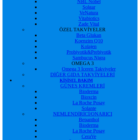
NBL Nobel
Solgar
VeNatura
Vitabiotics
Zade Vital
ÖZEL TAKVİYELER
Beta Glukan
Koenzim Q10
Kolajen
Probiyotik&Prebiyotik
Sambucus Nigra
OMEGA 3
Omega 3 İçeren Takviyeler
DİĞER GIDA TAKVİYELERİ
KIŞISEL BAKIM
GÜNEŞ KREMLERİ
Bioderma
Bioxcin
La Roche Posay
Solante
NEMLENDİRİCİ/ONARICI
Bepanthol
Bioderma
La Roche Posay
CeraVe