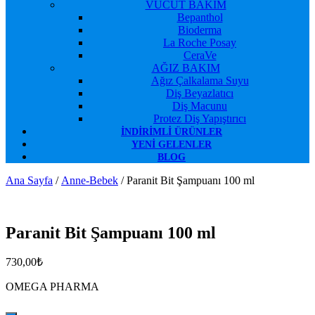
VÜCUT BAKIM
Bepanthol
Bioderma
La Roche Posay
CeraVe
AĞIZ BAKIM
Ağız Çalkalama Suyu
Diş Beyazlatıcı
Diş Macunu
Protez Diş Yapıştırıcı
İNDIRIMLI ÜRÜNLER
YENI GELENLER
BLOG
Ana Sayfa
/
Anne-Bebek
/ Paranit Bit Şampuanı 100 ml
Favorilerime Ekle
Paranit Bit Şampuanı 100 ml
730,00
₺
OMEGA PHARMA