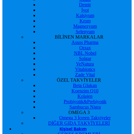
Demir
İyot
Kalsiyum
Krom
Magnezyum
Selenyum
BİLİNEN MARKALAR
Assos Pharma
Orzax
NBL Nobel
Solgar
VeNatura
Vitabiotics
Zade Vital
ÖZEL TAKVİYELER
Beta Glukan
Koenzim Q10
Kolajen
Probiyotik&Prebiyotik
Sambucus Nigra
OMEGA 3
Omega 3 İçeren Takviyeler
DİĞER GIDA TAKVİYELERİ
Kişisel Bakım