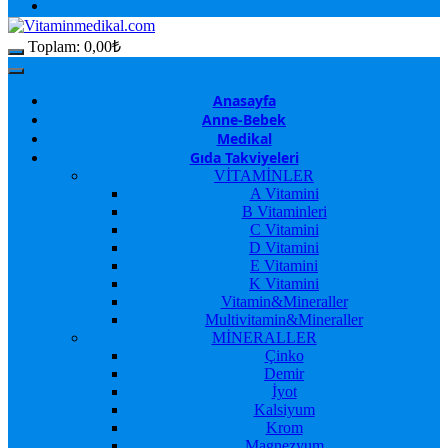
Toplam:
0,00
₺
Anasayfa
Anne-Bebek
Medikal
Gıda Takviyeleri
VİTAMİNLER
A Vitamini
B Vitaminleri
C Vitamini
D Vitamini
E Vitamini
K Vitamini
Vitamin&Mineraller
Multivitamin&Mineraller
MİNERALLER
Çinko
Demir
İyot
Kalsiyum
Krom
Magnezyum