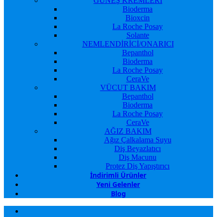
GÜNEŞ KREMLERİ
Bioderma
Bioxcin
La Roche Posay
Solante
NEMLENDİRİCİ/ONARICI
Bepanthol
Bioderma
La Roche Posay
CeraVe
VÜCUT BAKIM
Bepanthol
Bioderma
La Roche Posay
CeraVe
AĞIZ BAKIM
Ağız Çalkalama Suyu
Diş Beyazlatıcı
Diş Macunu
Protez Diş Yapıştırıcı
İndirimli Ürünler
Yeni Gelenler
Blog