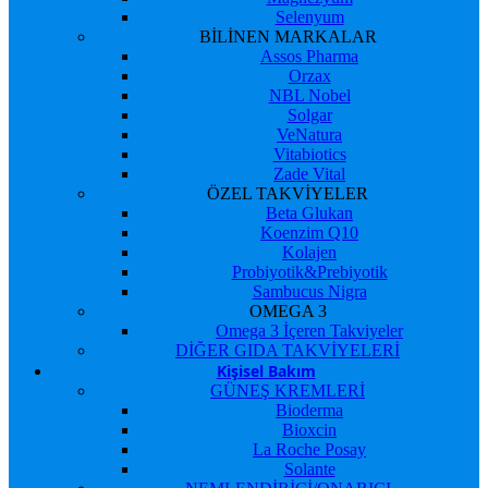
Selenyum
BİLİNEN MARKALAR
Assos Pharma
Orzax
NBL Nobel
Solgar
VeNatura
Vitabiotics
Zade Vital
ÖZEL TAKVİYELER
Beta Glukan
Koenzim Q10
Kolajen
Probiyotik&Prebiyotik
Sambucus Nigra
OMEGA 3
Omega 3 İçeren Takviyeler
DİĞER GIDA TAKVİYELERİ
Kişisel Bakım
GÜNEŞ KREMLERİ
Bioderma
Bioxcin
La Roche Posay
Solante