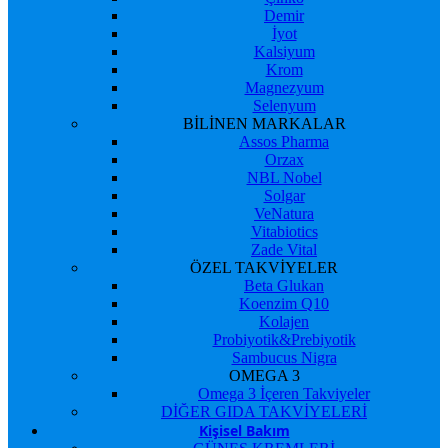
Demir
İyot
Kalsiyum
Krom
Magnezyum
Selenyum
BİLİNEN MARKALAR
Assos Pharma
Orzax
NBL Nobel
Solgar
VeNatura
Vitabiotics
Zade Vital
ÖZEL TAKVİYELER
Beta Glukan
Koenzim Q10
Kolajen
Probiyotik&Prebiyotik
Sambucus Nigra
OMEGA 3
Omega 3 İçeren Takviyeler
DİĞER GIDA TAKVİYELERİ
Kişisel Bakım