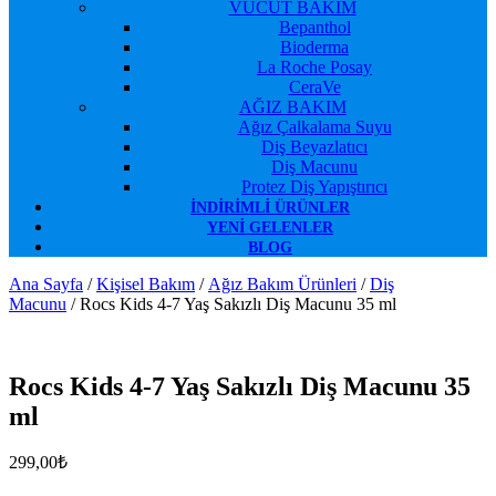
VÜCUT BAKIM
Bepanthol
Bioderma
La Roche Posay
CeraVe
AĞIZ BAKIM
Ağız Çalkalama Suyu
Diş Beyazlatıcı
Diş Macunu
Protez Diş Yapıştırıcı
İNDIRIMLI ÜRÜNLER
YENI GELENLER
BLOG
Ana Sayfa
/
Kişisel Bakım
/
Ağız Bakım Ürünleri
/
Diş
Macunu
/ Rocs Kids 4-7 Yaş Sakızlı Diş Macunu 35 ml
Favorilerime Ekle
Rocs Kids 4-7 Yaş Sakızlı Diş Macunu 35
ml
299,00
₺