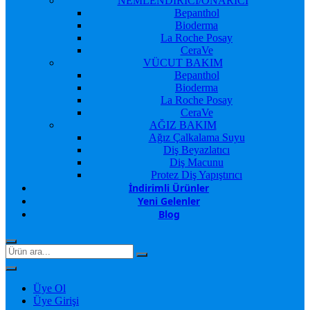
NEMLENDİRİCİ/ONARICI
Bepanthol
Bioderma
La Roche Posay
CeraVe
VÜCUT BAKIM
Bepanthol
Bioderma
La Roche Posay
CeraVe
AĞIZ BAKIM
Ağız Çalkalama Suyu
Diş Beyazlatıcı
Diş Macunu
Protez Diş Yapıştırıcı
İndirimli Ürünler
Yeni Gelenler
Blog
Üye Ol
Üye Girişi