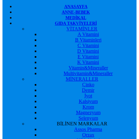
ANASAYFA
ANNE-BEBEK
MEDIKAL
GIDA TAKVIYELERI
VİTAMİNLER
A Vitamini
B Vitaminleri
C Vitamini
D Vitamini
E Vitamini
K Vitamini
Vitamin&Mineraller
Multivitamin&Mineraller
MİNERALLER
Çinko
Demir
İyot
Kalsiyum
Krom
Magnezyum
Selenyum
BİLİNEN MARKALAR
Assos Pharma
Orzax