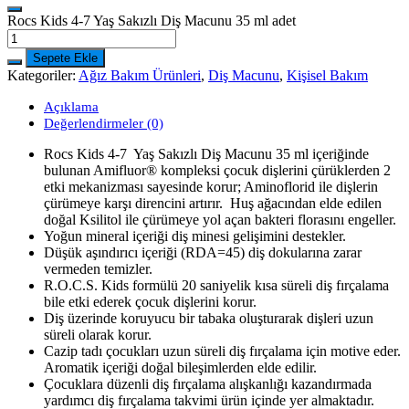
Rocs Kids 4-7 Yaş Sakızlı Diş Macunu 35 ml adet
Sepete Ekle
Kategoriler:
Ağız Bakım Ürünleri
,
Diş Macunu
,
Kişisel Bakım
Açıklama
Değerlendirmeler (0)
Rocs Kids 4-7 Yaş Sakızlı Diş Macunu 35 ml içeriğinde
bulunan Amifluor® kompleksi çocuk dişlerini çürüklerden 2
etki mekanizması sayesinde korur; Aminoflorid ile dişlerin
çürümeye karşı direncini artırır. Huş ağacından elde edilen
doğal Ksilitol ile çürümeye yol açan bakteri florasını engeller.
Yoğun mineral içeriği diş minesi gelişimini destekler.
Düşük aşındırıcı içeriği (RDA=45) diş dokularına zarar
vermeden temizler.
R.O.C.S. Kids formülü 20 saniyelik kısa süreli diş fırçalama
bile etki ederek çocuk dişlerini korur.
Diş üzerinde koruyucu bir tabaka oluşturarak dişleri uzun
süreli olarak korur.
Cazip tadı çocukları uzun süreli diş fırçalama için motive eder.
Aromatik içeriği doğal bileşimlerden elde edilir.
Çocuklara düzenli diş fırçalama alışkanlığı kazandırmada
yardımcı diş fırçalama takvimi ürün içinde yer almaktadır.