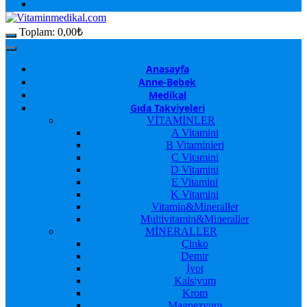
Toplam:
0,00
₺
Anasayfa
Anne-Bebek
Medikal
Gıda Takviyeleri
VİTAMİNLER
A Vitamini
B Vitaminleri
C Vitamini
D Vitamini
E Vitamini
K Vitamini
Vitamin&Mineraller
Multivitamin&Mineraller
MİNERALLER
Çinko
Demir
İyot
Kalsiyum
Krom
Magnezyum