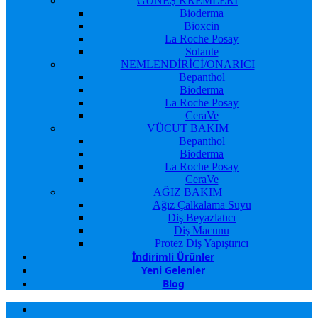
GÜNEŞ KREMLERİ
Bioderma
Bioxcin
La Roche Posay
Solante
NEMLENDİRİCİ/ONARICI
Bepanthol
Bioderma
La Roche Posay
CeraVe
VÜCUT BAKIM
Bepanthol
Bioderma
La Roche Posay
CeraVe
AĞIZ BAKIM
Ağız Çalkalama Suyu
Diş Beyazlatıcı
Diş Macunu
Protez Diş Yapıştırıcı
İndirimli Ürünler
Yeni Gelenler
Blog