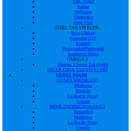
NBL Nobel
Solgar
VeNatura
Vitabiotics
Zade Vital
ÖZEL TAKVİYELER
Beta Glukan
Koenzim Q10
Kolajen
Probiyotik&Prebiyotik
Sambucus Nigra
OMEGA 3
Omega 3 İçeren Takviyeler
DİĞER GIDA TAKVİYELERİ
KIŞISEL BAKIM
GÜNEŞ KREMLERİ
Bioderma
Bioxcin
La Roche Posay
Solante
NEMLENDİRİCİ/ONARICI
Bepanthol
Bioderma
La Roche Posay
CeraVe