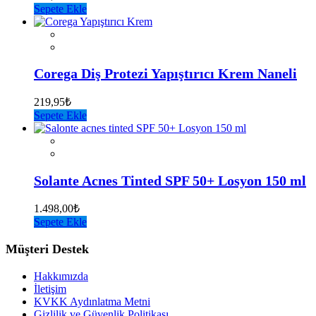
Sepete Ekle
Corega Diş Protezi Yapıştırıcı Krem Naneli
219,95
₺
Sepete Ekle
Solante Acnes Tinted SPF 50+ Losyon 150 ml
1.498,00
₺
Sepete Ekle
Müşteri Destek
Hakkımızda
İletişim
KVKK Aydınlatma Metni
Gizlilik ve Güvenlik Politikası