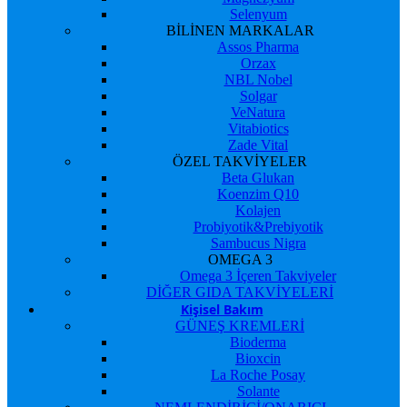
Selenyum
BİLİNEN MARKALAR
Assos Pharma
Orzax
NBL Nobel
Solgar
VeNatura
Vitabiotics
Zade Vital
ÖZEL TAKVİYELER
Beta Glukan
Koenzim Q10
Kolajen
Probiyotik&Prebiyotik
Sambucus Nigra
OMEGA 3
Omega 3 İçeren Takviyeler
DİĞER GIDA TAKVİYELERİ
Kişisel Bakım
GÜNEŞ KREMLERİ
Bioderma
Bioxcin
La Roche Posay
Solante