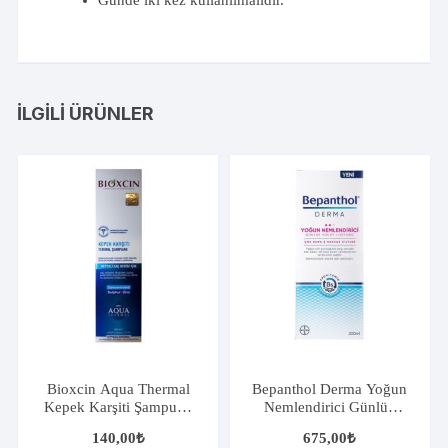
Günde iki kez kullanılmalıdır.
İLGILI ÜRÜNLER
Bioxcin Aqua Thermal
Bepanthol Derma Yoğun
Kepek Karşiti Şampuan
Nemlendirici Günlük
300 ml
Vücut Losyonu 200ml
140,00
₺
675,00
₺