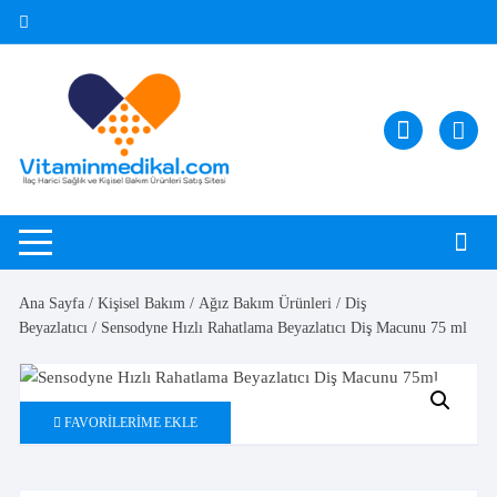
Skip
to
content
Ana Sayfa
/
Kişisel Bakım
/
Ağız Bakım Ürünleri
/
Diş
Beyazlatıcı
/ Sensodyne Hızlı Rahatlama Beyazlatıcı Diş Macunu 75 ml
FAVORILERIME EKLE