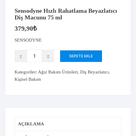
Sensodyne Hızlı Rahatlama Beyazlatıcı
Diş Macunu 75 ml
379,90
₺
SENSODYNE
Sensodyne
SEPETE EKLE
Hızlı
Rahatlama
Kategoriler:
Ağız Bakım Ürünleri
,
Diş Beyazlatıcı
,
Beyazlatıcı
Kişisel Bakım
Diş
Macunu
75
ml
adet
AÇIKLAMA