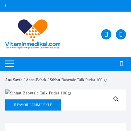
Skip
to
content
Ana Sayfa
/
Anne-Bebek
/ Sıhhat Babytalc Talk Pudra 100 gr
FAVORILERIME EKLE