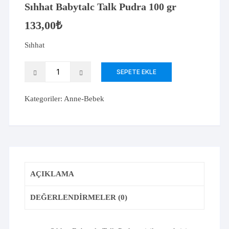
Sıhhat Babytalc Talk Pudra 100 gr
133,00
₺
Sıhhat
Sıhhat
SEPETE EKLE
Babytalc
Talk
Kategoriler:
Anne-Bebek
Pudra
100
gr
adet
AÇIKLAMA
DEĞERLENDIRMELER (0)