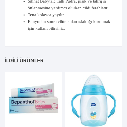
Sıhhat Babytalc Talk Pudra
,
pişik ve tahrişin
önlenmesine yardımcı olurken cildi ferahlatır.
Tena kolayca yayılır.
Banyodan sonra ciltte kalan ıslaklığı kurutmak
için kullanabilirsiniz.
İLGILI ÜRÜNLER