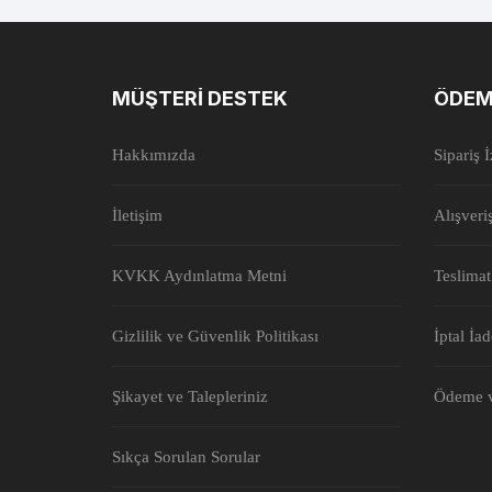
MÜŞTERI DESTEK
ÖDEM
Hakkımızda
Sipariş 
İletişim
Alışveri
KVKK Aydınlatma Metni
Teslimat
Gizlilik ve Güvenlik Politikası
İptal İa
Şikayet ve Talepleriniz
Ödeme v
Sıkça Sorulan Sorular