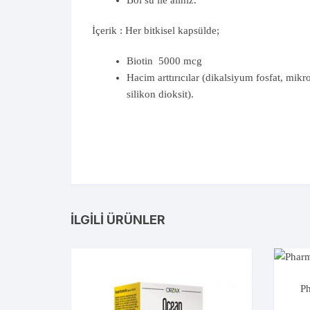
Bol su ile alınız.
İçerik : Her bitkisel kapsülde;
Biotin 5000 mcg
Hacim arttırıcılar (dikalsiyum fosfat, mikr
silikon dioksit).
İLGILI ÜRÜNLER
Ph