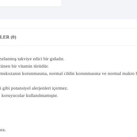
ER (0)
ırlanmış takviye edici bir gıdadır.
zünen bir vitamin türüdür.
 mukozanın korunmasına, normal cildin korunmasına ve normal makro be
 gibi potansiyel alerjenleri içermez.
e koruyucular kullanılmamıştır.
ra.