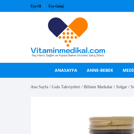
Skip
Üye Ol
Üye Girişi
to
content
ANASAYFA
ANNE-BEBEK
MEDI
Ana Sayfa
/
Gıda Takviyeleri
/
Bilinen Markalar
/
Solgar
/ S
VİTAMİNLER
GÜNEŞ KREMLERİ
A Vitamini
Bioderma
B Vitaminleri
Bioxcin
C Vitamini
La Roche Posay