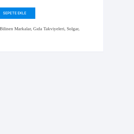
Probiyotik&Prebiyotik
Protez Diş Yapıştırıcı
Sambucus Nigra
SEPETE EKLE
Bilinen Markalar
,
Gıda Takviyeleri
,
Solgar
,