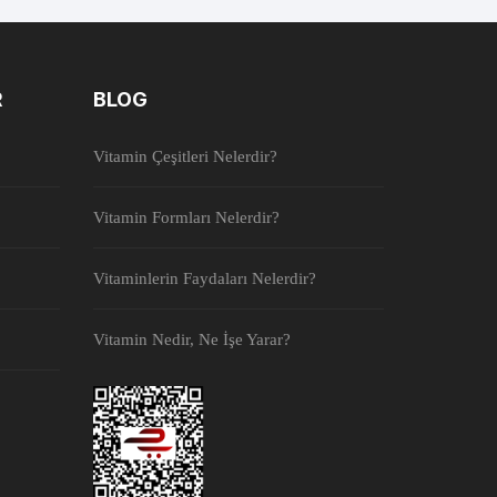
R
BLOG
Vitamin Çeşitleri Nelerdir?
Vitamin Formları Nelerdir?
Vitaminlerin Faydaları Nelerdir?
Vitamin Nedir, Ne İşe Yarar?