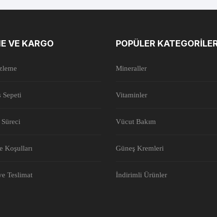
E VE KARGO
POPÜLER KATEGORILE
İzleme
Mineraller
ş Sepeti
Vitaminler
 Süreci
Vücut Bakım
de Koşulları
Güneş Kremleri
e Teslimat
İndirimli Ürünler