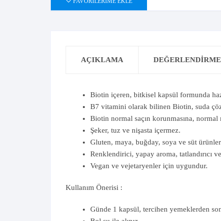
FAVORILERIME EKLE
AÇIKLAMA
DEĞERLENDIRMEL
Biotin içeren, bitkisel kapsül formunda haz
B7 vitamini olarak bilinen Biotin, suda çö
Biotin normal saçın korunmasına, normal
Şeker, tuz ve nişasta içermez.
Gluten, maya, buğday, soya ve süt ürünleri
Renklendirici, yapay aroma, tatlandırıcı v
Vegan ve vejetaryenler için uygundur.
Kullanım Önerisi :
Günde 1 kapsül, tercihen yemeklerden son