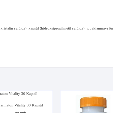
okristalin selüloz), kapsül (hidroksipropilmetil selüloz), topaklanmayı ö
armaton Vitality 30 Kapsül