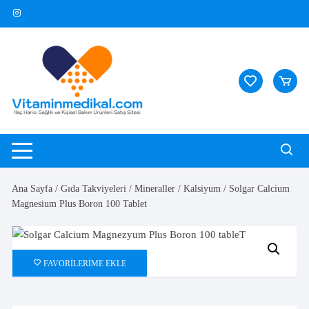
Skip
to
content
Ana Sayfa
/
Gıda Takviyeleri
/
Mineraller
/
Kalsiyum
/ Solgar Calcium
Magnesium Plus Boron 100 Tablet
FAVORILERIME EKLE