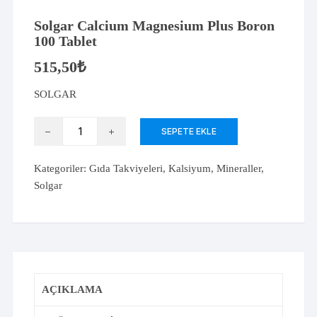
Solgar Calcium Magnesium Plus Boron
100 Tablet
515,50
₺
SOLGAR
Solgar
SEPETE EKLE
Calcium
Magnesium
Kategoriler:
Gıda Takviyeleri
,
Kalsiyum
,
Mineraller
,
Plus
Solgar
Boron
100
Tablet
adet
AÇIKLAMA