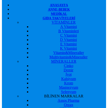
ANASAYFA
ANNE-BEBEK
MEDIKAL
GIDA TAKVIYELERI
VİTAMİNLER
A Vitamini
B Vitaminleri
C Vitamini
D Vitamini
E Vitamini
K Vitamini
Vitamin&Mineraller
Multivitamin&Mineraller
MİNERALLER
Çinko
Demir
İyot
Kalsiyum
Krom
Magnezyum
Selenyum
BİLİNEN MARKALAR
Assos Pharma
Orzax