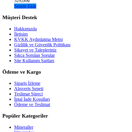
529,00
₺
Sepete Ekle
Müşteri Destek
Hakkımızda
İletişim
KVKK Aydınlatma Metni
Gizlilik ve Güvenlik Politikası
Şikayet ve Talepleriniz
Sıkça Sorulan Sorular
Site Kullanım Şartları
Ödeme ve Kargo
Sipariş İzleme
Alışveriş Sepeti
Teslimat Süreci
İptal İade Koşulları
Ödeme ve Teslimat
Popüler Kategoriler
Mineraller