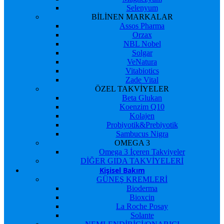
Selenyum
BİLİNEN MARKALAR
Assos Pharma
Orzax
NBL Nobel
Solgar
VeNatura
Vitabiotics
Zade Vital
ÖZEL TAKVİYELER
Beta Glukan
Koenzim Q10
Kolajen
Probiyotik&Prebiyotik
Sambucus Nigra
OMEGA 3
Omega 3 İçeren Takviyeler
DİĞER GIDA TAKVİYELERİ
Kişisel Bakım
GÜNEŞ KREMLERİ
Bioderma
Bioxcin
La Roche Posay
Solante