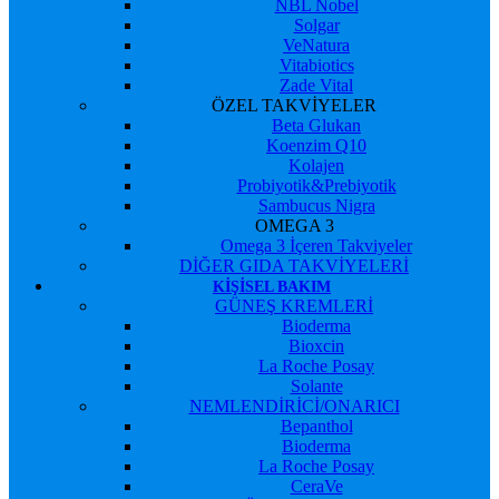
NBL Nobel
Solgar
VeNatura
Vitabiotics
Zade Vital
ÖZEL TAKVİYELER
Beta Glukan
Koenzim Q10
Kolajen
Probiyotik&Prebiyotik
Sambucus Nigra
OMEGA 3
Omega 3 İçeren Takviyeler
DİĞER GIDA TAKVİYELERİ
KIŞISEL BAKIM
GÜNEŞ KREMLERİ
Bioderma
Bioxcin
La Roche Posay
Solante
NEMLENDİRİCİ/ONARICI
Bepanthol
Bioderma
La Roche Posay
CeraVe