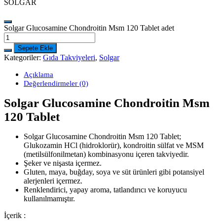
SOLGAR
Solgar Glucosamine Chondroitin Msm 120 Tablet adet
Sepete Ekle
Kategoriler:
Gıda Takviyeleri
,
Solgar
Açıklama
Değerlendirmeler (0)
Solgar Glucosamine Chondroitin Msm
120 Tablet
Solgar Glucosamine Chondroitin Msm 120 Tablet;
Glukozamin HCl (hidroklorür), kondroitin sülfat ve MSM
(metilsülfonilmetan) kombinasyonu içeren takviyedir.
Şeker ve nişasta içermez.
Gluten, maya, buğday, soya ve süt ürünleri gibi potansiyel
alerjenleri içermez.
Renklendirici, yapay aroma, tatlandırıcı ve koruyucu
kullanılmamıştır.
İçerik :