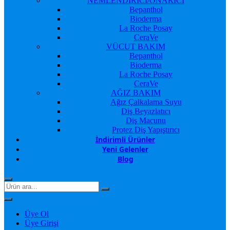
NEMLENDİRİCİ/ONARICI
Bepanthol
Bioderma
La Roche Posay
CeraVe
VÜCUT BAKIM
Bepanthol
Bioderma
La Roche Posay
CeraVe
AĞIZ BAKIM
Ağız Çalkalama Suyu
Diş Beyazlatıcı
Diş Macunu
Protez Diş Yapıştırıcı
İndirimli Ürünler
Yeni Gelenler
Blog
Üye Ol
Üye Girişi