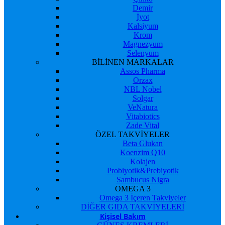
Demir
İyot
Kalsiyum
Krom
Magnezyum
Selenyum
BİLİNEN MARKALAR
Assos Pharma
Orzax
NBL Nobel
Solgar
VeNatura
Vitabiotics
Zade Vital
ÖZEL TAKVİYELER
Beta Glukan
Koenzim Q10
Kolajen
Probiyotik&Prebiyotik
Sambucus Nigra
OMEGA 3
Omega 3 İçeren Takviyeler
DİĞER GIDA TAKVİYELERİ
Kişisel Bakım