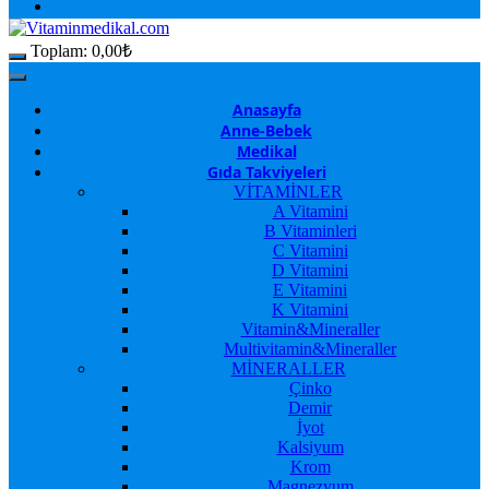
Toplam:
0,00
₺
Anasayfa
Anne-Bebek
Medikal
Gıda Takviyeleri
VİTAMİNLER
A Vitamini
B Vitaminleri
C Vitamini
D Vitamini
E Vitamini
K Vitamini
Vitamin&Mineraller
Multivitamin&Mineraller
MİNERALLER
Çinko
Demir
İyot
Kalsiyum
Krom
Magnezyum