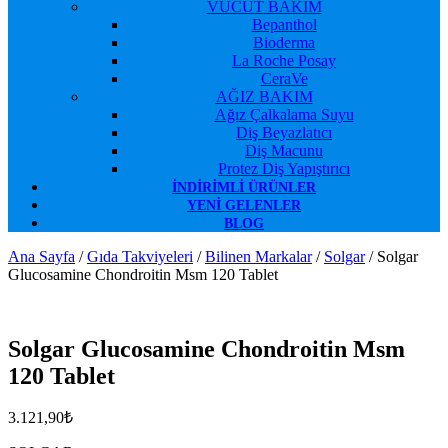
VÜCUT BAKIM
Bepanthol
Bioderma
La Roche Posay
CeraVe
AĞIZ BAKIM
Ağız Çalkalama Suyu
Diş Beyazlatıcı
Diş Macunu
Protez Diş Yapıştırıcı
İNDIRIMLI ÜRÜNLER
YENI GELENLER
BLOG
Ana Sayfa
/
Gıda Takviyeleri
/
Bilinen Markalar
/
Solgar
/ Solgar
Glucosamine Chondroitin Msm 120 Tablet
Favorilerime Ekle
Solgar Glucosamine Chondroitin Msm
120 Tablet
3.121,90
₺