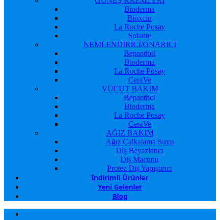
GÜNEŞ KREMLERİ
Bioderma
Bioxcin
La Roche Posay
Solante
NEMLENDİRİCİ/ONARICI
Bepanthol
Bioderma
La Roche Posay
CeraVe
VÜCUT BAKIM
Bepanthol
Bioderma
La Roche Posay
CeraVe
AĞIZ BAKIM
Ağız Çalkalama Suyu
Diş Beyazlatıcı
Diş Macunu
Protez Diş Yapıştırıcı
İndirimli Ürünler
Yeni Gelenler
Blog