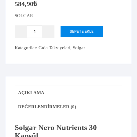
584,90
₺
SOLGAR
Solgar
SEPETE EKLE
Nero
Nutrients
Kategoriler:
Gıda Takviyeleri
,
Solgar
30
Kapsül
adet
AÇIKLAMA
DEĞERLENDIRMELER (0)
Solgar Nero Nutrients 30
Kapsül