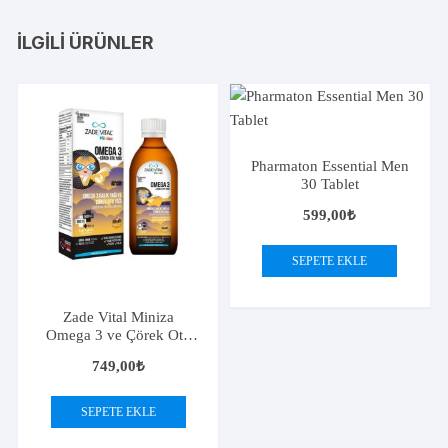
İLGILI ÜRÜNLER
Pharmaton Essential Men
30 Tablet
599,00
₺
SEPETE EKLE
Zade Vital Miniza
Omega 3 ve Çörek Otu
Yağı 150 ml
749,00
₺
SEPETE EKLE