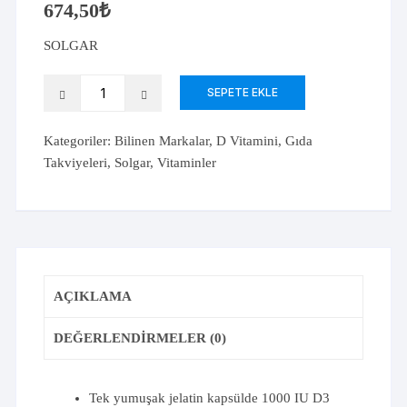
674,50
₺
SOLGAR
Solgar
SEPETE EKLE
Vitamin
D3
Kategoriler:
Bilinen Markalar
,
D Vitamini
,
Gıda
1000
Takviyeleri
,
Solgar
,
Vitaminler
IU
100
Kapsül
adet
AÇIKLAMA
DEĞERLENDIRMELER (0)
Tek yumuşak jelatin kapsülde 1000 IU D3