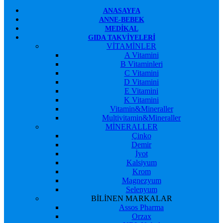
ANASAYFA
ANNE-BEBEK
MEDIKAL
GIDA TAKVIYELERI
VİTAMİNLER
A Vitamini
B Vitaminleri
C Vitamini
D Vitamini
E Vitamini
K Vitamini
Vitamin&Mineraller
Multivitamin&Mineraller
MİNERALLER
Çinko
Demir
İyot
Kalsiyum
Krom
Magnezyum
Selenyum
BİLİNEN MARKALAR
Assos Pharma
Orzax