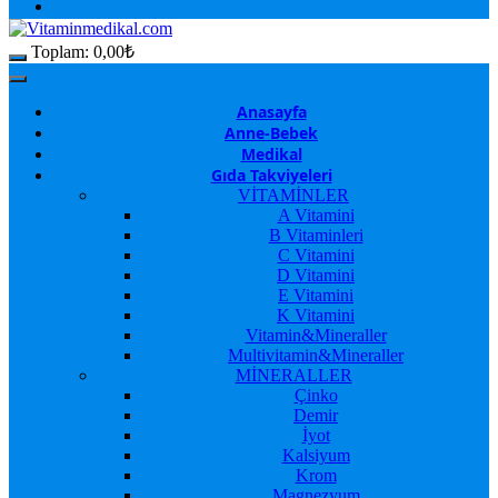
Toplam:
0,00
₺
Anasayfa
Anne-Bebek
Medikal
Gıda Takviyeleri
VİTAMİNLER
A Vitamini
B Vitaminleri
C Vitamini
D Vitamini
E Vitamini
K Vitamini
Vitamin&Mineraller
Multivitamin&Mineraller
MİNERALLER
Çinko
Demir
İyot
Kalsiyum
Krom
Magnezyum