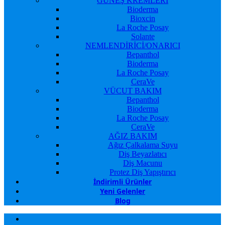
GÜNEŞ KREMLERİ
Bioderma
Bioxcin
La Roche Posay
Solante
NEMLENDİRİCİ/ONARICI
Bepanthol
Bioderma
La Roche Posay
CeraVe
VÜCUT BAKIM
Bepanthol
Bioderma
La Roche Posay
CeraVe
AĞIZ BAKIM
Ağız Çalkalama Suyu
Diş Beyazlatıcı
Diş Macunu
Protez Diş Yapıştırıcı
İndirimli Ürünler
Yeni Gelenler
Blog