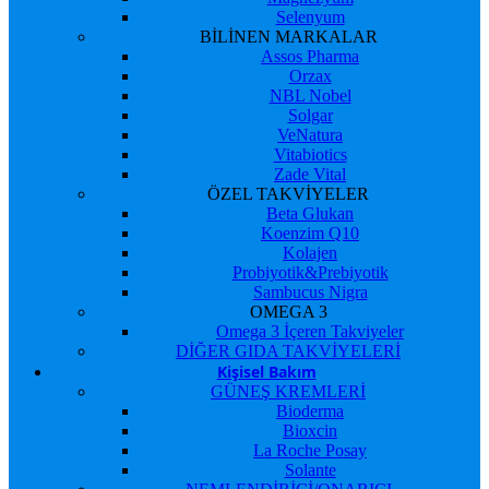
Selenyum
BİLİNEN MARKALAR
Assos Pharma
Orzax
NBL Nobel
Solgar
VeNatura
Vitabiotics
Zade Vital
ÖZEL TAKVİYELER
Beta Glukan
Koenzim Q10
Kolajen
Probiyotik&Prebiyotik
Sambucus Nigra
OMEGA 3
Omega 3 İçeren Takviyeler
DİĞER GIDA TAKVİYELERİ
Kişisel Bakım
GÜNEŞ KREMLERİ
Bioderma
Bioxcin
La Roche Posay
Solante