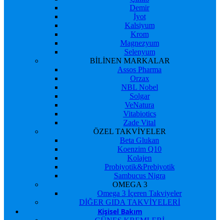
Demir
İyot
Kalsiyum
Krom
Magnezyum
Selenyum
BİLİNEN MARKALAR
Assos Pharma
Orzax
NBL Nobel
Solgar
VeNatura
Vitabiotics
Zade Vital
ÖZEL TAKVİYELER
Beta Glukan
Koenzim Q10
Kolajen
Probiyotik&Prebiyotik
Sambucus Nigra
OMEGA 3
Omega 3 İçeren Takviyeler
DİĞER GIDA TAKVİYELERİ
Kişisel Bakım