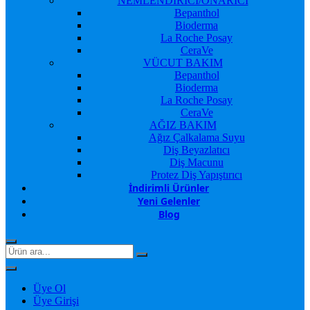
NEMLENDİRİCİ/ONARICI
Bepanthol
Bioderma
La Roche Posay
CeraVe
VÜCUT BAKIM
Bepanthol
Bioderma
La Roche Posay
CeraVe
AĞIZ BAKIM
Ağız Çalkalama Suyu
Diş Beyazlatıcı
Diş Macunu
Protez Diş Yapıştırıcı
İndirimli Ürünler
Yeni Gelenler
Blog
Üye Ol
Üye Girişi