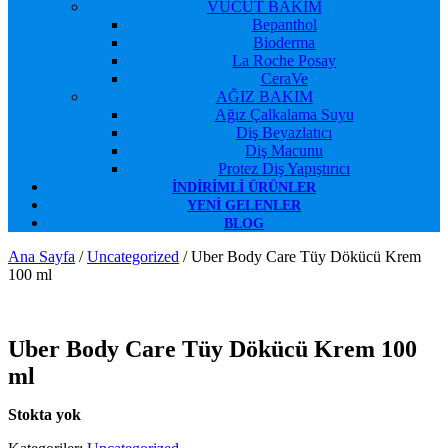
VÜCUT BAKIM
Bepanthol
Bioderma
La Roche Posay
CeraVe
AĞIZ BAKIM
Ağız Çalkalama Suyu
Diş Beyazlatıcı
Diş Macunu
Protez Diş Yapıştırıcı
İNDIRIMLI ÜRÜNLER
YENI GELENLER
BLOG
Ana Sayfa
/
Uncategorized
/ Uber Body Care Tüy Dökücü Krem
100 ml
Favorilerime Ekle
Uber Body Care Tüy Dökücü Krem 100
ml
Stokta yok