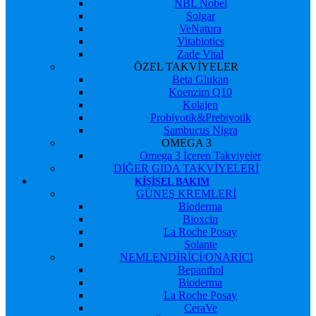
NBL Nobel
Solgar
VeNatura
Vitabiotics
Zade Vital
ÖZEL TAKVİYELER
Beta Glukan
Koenzim Q10
Kolajen
Probiyotik&Prebiyotik
Sambucus Nigra
OMEGA 3
Omega 3 İçeren Takviyeler
DİĞER GIDA TAKVİYELERİ
KIŞISEL BAKIM
GÜNEŞ KREMLERİ
Bioderma
Bioxcin
La Roche Posay
Solante
NEMLENDİRİCİ/ONARICI
Bepanthol
Bioderma
La Roche Posay
CeraVe