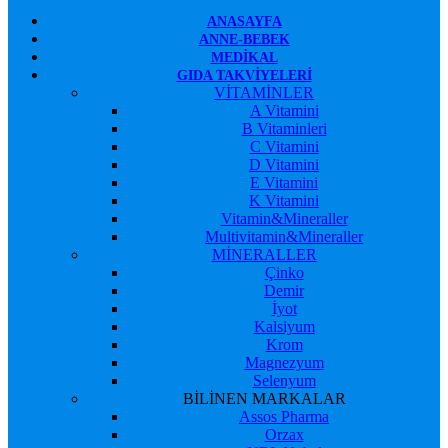
ANASAYFA
ANNE-BEBEK
MEDIKAL
GIDA TAKVIYELERI
VİTAMİNLER
A Vitamini
B Vitaminleri
C Vitamini
D Vitamini
E Vitamini
K Vitamini
Vitamin&Mineraller
Multivitamin&Mineraller
MİNERALLER
Çinko
Demir
İyot
Kalsiyum
Krom
Magnezyum
Selenyum
BİLİNEN MARKALAR
Assos Pharma
Orzax