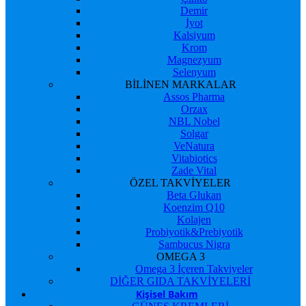
Demir
İyot
Kalsiyum
Krom
Magnezyum
Selenyum
BİLİNEN MARKALAR
Assos Pharma
Orzax
NBL Nobel
Solgar
VeNatura
Vitabiotics
Zade Vital
ÖZEL TAKVİYELER
Beta Glukan
Koenzim Q10
Kolajen
Probiyotik&Prebiyotik
Sambucus Nigra
OMEGA 3
Omega 3 İçeren Takviyeler
DİĞER GIDA TAKVİYELERİ
Kişisel Bakım