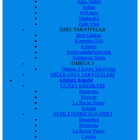
NBL Nobel
Solgar
VeNatura
Vitabiotics
Zade Vital
ÖZEL TAKVİYELER
Beta Glukan
Koenzim Q10
Kolajen
Probiyotik&Prebiyotik
Sambucus Nigra
OMEGA 3
Omega 3 İçeren Takviyeler
DİĞER GIDA TAKVİYELERİ
KIŞISEL BAKIM
GÜNEŞ KREMLERİ
Bioderma
Bioxcin
La Roche Posay
Solante
NEMLENDİRİCİ/ONARICI
Bepanthol
Bioderma
La Roche Posay
CeraVe