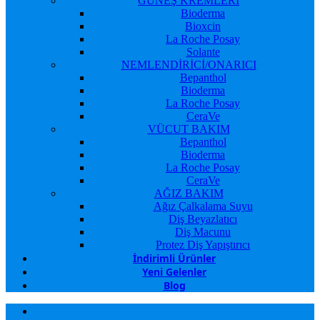
GÜNEŞ KREMLERİ
Bioderma
Bioxcin
La Roche Posay
Solante
NEMLENDİRİCİ/ONARICI
Bepanthol
Bioderma
La Roche Posay
CeraVe
VÜCUT BAKIM
Bepanthol
Bioderma
La Roche Posay
CeraVe
AĞIZ BAKIM
Ağız Çalkalama Suyu
Diş Beyazlatıcı
Diş Macunu
Protez Diş Yapıştırıcı
İndirimli Ürünler
Yeni Gelenler
Blog