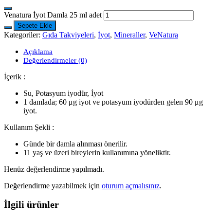
Venatura İyot Damla 25 ml adet
Sepete Ekle
Kategoriler:
Gıda Takviyeleri
,
İyot
,
Mineraller
,
VeNatura
Açıklama
Değerlendirmeler (0)
İçerik :
Su, Potasyum iyodür, İyot
1 damlada; 60 μg iyot ve potasyum iyodürden gelen 90 μg
iyot.
Kullanım Şekli :
Günde bir damla alınması önerilir.
11 yaş ve üzeri bireylerin kullanımına yöneliktir.
Henüz değerlendirme yapılmadı.
Değerlendirme yazabilmek için
oturum açmalısınız
.
İlgili ürünler