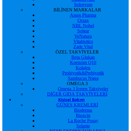
Selenyum
BİLİNEN MARKALAR
Assos Pharma
Orzax
NBL Nobel
Solgar
VeNatura
Vitabiotics
Zade Vital
ÖZEL TAKVİYELER
Beta Glukan
Koenzim Q10
Kolajen
Probiyotik&Prebiyotik
Sambucus Nigra
OMEGA 3
Omega 3 İçeren Takviyeler
DİĞER GIDA TAKVİYELERİ
Kişisel Bakım
GÜNEŞ KREMLERİ
Bioderma
Bioxcin
La Roche Posay
Solante