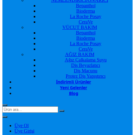
NEMLENDİRİCİ/ONARICI
Bepanthol
Bioderma
La Roche Posay
CeraVe
VÜCUT BAKIM
Bepanthol
Bioderma
La Roche Posay
CeraVe
AĞIZ BAKIM
Ağız Çalkalama Suyu
Diş Beyazlatıcı
Diş Macunu
Protez Diş Yapıştırıcı
İndirimli Ürünler
Yeni Gelenler
Blog
Üye Ol
Üye Girişi