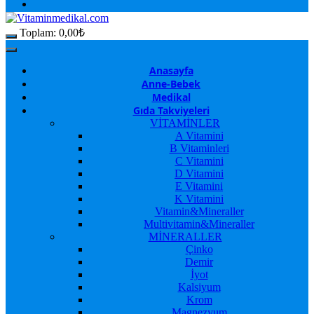
Toplam:
0,00
₺
Anasayfa
Anne-Bebek
Medikal
Gıda Takviyeleri
VİTAMİNLER
A Vitamini
B Vitaminleri
C Vitamini
D Vitamini
E Vitamini
K Vitamini
Vitamin&Mineraller
Multivitamin&Mineraller
MİNERALLER
Çinko
Demir
İyot
Kalsiyum
Krom
Magnezyum