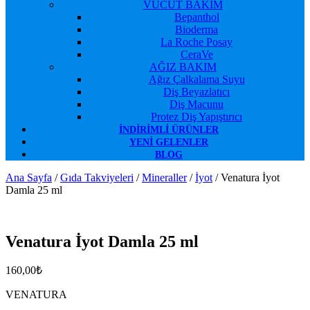
VÜCUT BAKIM
Bepanthol
Bioderma
La Roche Posay
CeraVe
AĞIZ BAKIM
Ağız Çalkalama Suyu
Diş Beyazlatıcı
Diş Macunu
Protez Diş Yapıştırıcı
İNDIRIMLI ÜRÜNLER
YENI GELENLER
BLOG
Ana Sayfa
/
Gıda Takviyeleri
/
Mineraller
/
İyot
/ Venatura İyot
Damla 25 ml
Favorilerime Ekle
Venatura İyot Damla 25 ml
160,00
₺
VENATURA