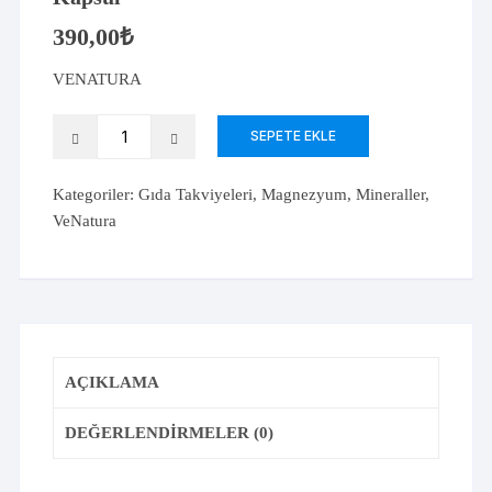
390,00
₺
VENATURA
Venatura
SEPETE EKLE
Magnezyum
Bisglisinat
Kategoriler:
Gıda Takviyeleri
,
Magnezyum
,
Mineraller
,
60
VeNatura
Kapsül
adet
AÇIKLAMA
DEĞERLENDIRMELER (0)