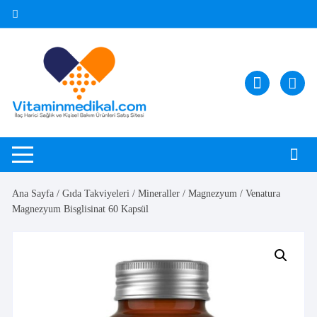
Skip
to
content
Ana Sayfa
/
Gıda Takviyeleri
/
Mineraller
/
Magnezyum
/ Venatura
Magnezyum Bisglisinat 60 Kapsül