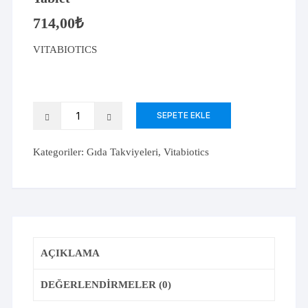
714,00
₺
VITABIOTICS
Vitabiotics
SEPETE EKLE
Pregnacare
Original
Kategoriler:
Gıda Takviyeleri
,
Vitabiotics
30
Tablet
adet
AÇIKLAMA
DEĞERLENDIRMELER (0)