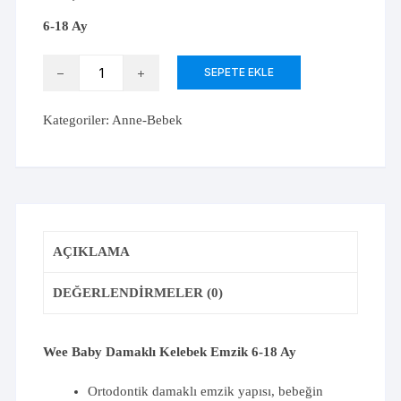
6-18 Ay
Wee
SEPETE EKLE
Baby
Damaklı
Kategoriler:
Anne-Bebek
Kelebek
Emzik
No:2
adet
AÇIKLAMA
DEĞERLENDIRMELER (0)
Wee Baby Damaklı Kelebek Emzik 6-18 Ay
Ortodontik damaklı emzik yapısı, bebeğin