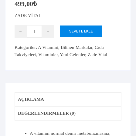
499,00
₺
ZADE VİTAL
Zade
SEPETE EKLE
Vital
A
Kategoriler:
A Vitamini
,
Bilinen Markalar
,
Gıda
Vitamini
Takviyeleri
,
Vitaminler
,
Yeni Gelenler
,
Zade Vital
30
Kapsül
adet
AÇIKLAMA
DEĞERLENDIRMELER (0)
A vitamini normal demir metabolizmasına,