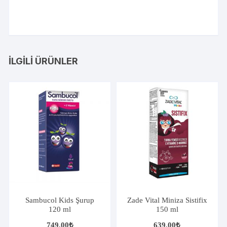
İLGILI ÜRÜNLER
Sambucol Kids Şurup
Zade Vital Miniza Sistifix
120 ml
150 ml
749,00
₺
639,00
₺