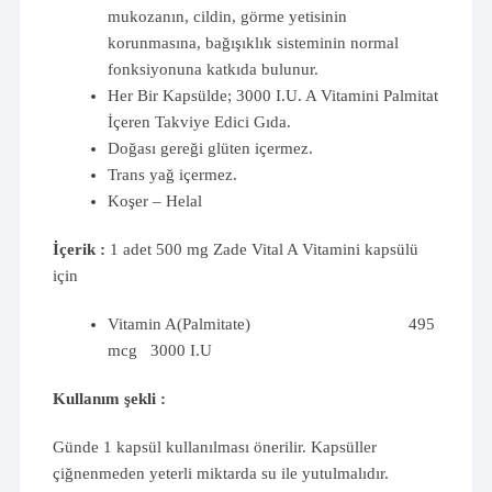
mukozanın, cildin, görme yetisinin
korunmasına, bağışıklık sisteminin normal
fonksiyonuna katkıda bulunur.
Her Bir Kapsülde; 3000 I.U. A Vitamini Palmitat
İçeren Takviye Edici Gıda.
Doğası gereği glüten içermez.
Trans yağ içermez.
Koşer – Helal
İçerik :
1 adet 500 mg Zade Vital A Vitamini kapsülü
için
Vitamin A(Palmitate) 495
mcg 3000 I.U
Kullanım şekli :
Günde 1 kapsül kullanılması önerilir. Kapsüller
çiğnenmeden yeterli miktarda su ile yutulmalıdır.