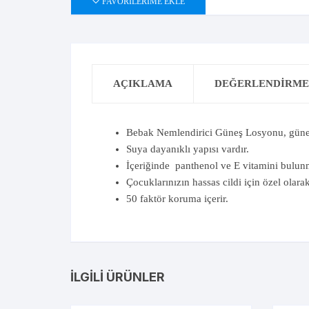
FAVORILERIME EKLE
AÇIKLAMA
DEĞERLENDIRMEL
Bebak Nemlendirici Güneş Losyonu, güneş
Suya dayanıklı yapısı vardır.
İçeriğinde panthenol ve E vitamini bulun
Çocuklarınızın hassas cildi için özel olarak 
50 faktör koruma içerir.
İLGILI ÜRÜNLER