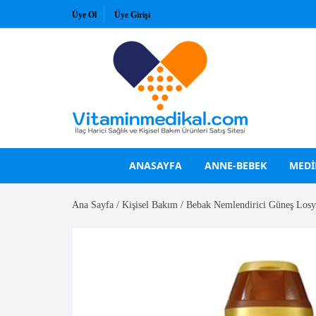
Skip
Üye Ol
Üye Girişi
to
content
ANASAYFA
ANNE-BEBEK
MEDI
Ana Sayfa
/
Kişisel Bakım
/ Bebak Nemlendirici Güneş Los
VİTAMİNLER
GÜNEŞ KREMLERİ
A Vitamini
Bioderma
B Vitaminleri
Bioxcin
C Vitamini
La Roche Posay