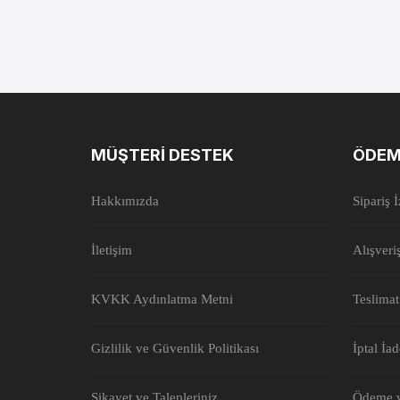
MÜŞTERI DESTEK
ÖDEM
Hakkımızda
Sipariş 
İletişim
Alışveri
KVKK Aydınlatma Metni
Teslimat
Gizlilik ve Güvenlik Politikası
İptal İa
Şikayet ve Talepleriniz
Ödeme v