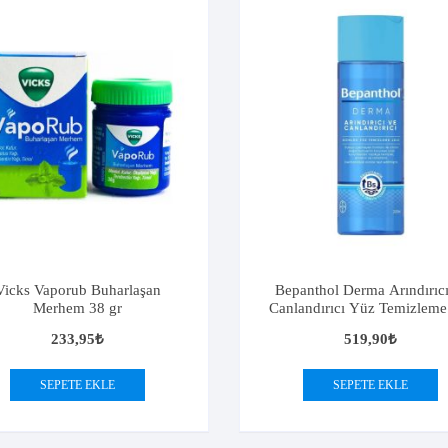
Vicks Vaporub Buharlaşan
Bepanthol Derma Arındırıc
Merhem 38 gr
Canlandırıcı Yüz Temizleme 
200ml
233,95
₺
519,90
₺
SEPETE EKLE
SEPETE EKLE