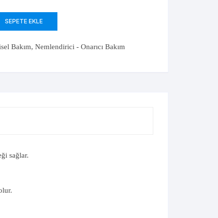
Probiyotik&Prebiyotik
Protez Diş Yapıştırıcı
Sambucus Nigra
SEPETE EKLE
isel Bakım
,
Nemlendirici - Onarıcı Bakım
ği sağlar.
lur.