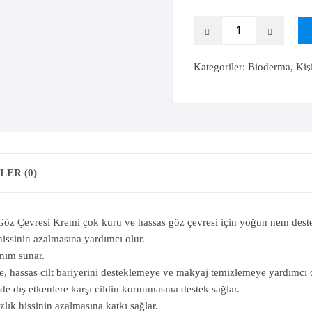
Kalsiyum
CeraVe
Solgar
CeraVe
Bioderma
Krom
VeNatura
Atoderm
Magnezyum
Vitabiotics
Intensive
Kategoriler:
Bioderma
,
Kiş
Eye
Selenyum
Zade Vital
100ml
adet
GIDA TAKVİYELERİ
ER (0)
Göz Çevresi Kremi
çok kuru ve hassas göz çevresi için yoğun nem deste
 hissinin azalmasına yardımcı olur.
anım sunar.
, hassas cilt bariyerini desteklemeye ve makyaj temizlemeye yardımcı o
e dış etkenlere karşı cildin korunmasına destek sağlar.
lık hissinin azalmasına katkı sağlar.