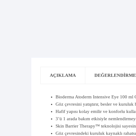
D Vitamini
Solante
E Vitamini
K Vitamini
Vitamin&Mineraller
Multivitamin&Mineraller
OMEGA 3
DİĞER 
Omega 3 İçeren Takviyeler
AÇIKLAMA
DEĞERLENDIRMEL
Bioderma Atoderm Intensive Eye 100 ml 
Göz çevresini yatıştırır, besler ve kuruluk
Hafif yapısı kolay emilir ve konforlu kull
3’ü 1 arada bakım etkisiyle nemlendirmeye
Skin Barrier Therapy™ teknolojisi sayesind
Göz çevresindeki kuruluk kaynaklı rahatsız