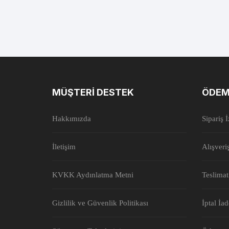
MÜŞTERI DESTEK
ÖDEM
Hakkımızda
Sipariş 
İletişim
Alışveri
KVKK Aydınlatma Metni
Teslimat
Gizlilik ve Güvenlik Politikası
İptal İa