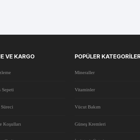
E VE KARGO
POPÜLER KATEGORILE
İzleme
Mineraller
ş Sepeti
Vitaminler
 Süreci
Vücut Bakım
de Koşulları
Güneş Kremleri