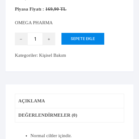
Piyasa Fiyatı :
169,90 TL
OMEGA PHARMA
Deotak
SEPETE EKLE
Krem
Deodorant
Kategoriler:
Kişisel Bakım
Classic
35
ml
adet
AÇIKLAMA
DEĞERLENDIRMELER (0)
Normal ciltler içindir.