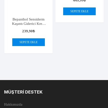
449,99
₺
SEPETE EKLE
Bepanthol Sensiderm
Kaşıntı Giderici Krem
20gr
239,90
₺
SEPETE EKLE
MÜŞTERI DESTEK
Hakkımızda