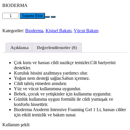
BIODERMA
Bioderma
Sepete Ekle
Atoderm
Intensive
Kategoriler:
Bioderma
,
Kişisel Bakım
,
Vücut Bakım
Foaming
Gel
1
lt
Açıklama
Değerlendirmeler (0)
adet
Çok kuru ve hassas cildi nazikçe temizler.Cilt bariyerini
destekler.
Kuruluk hissini azaltmaya yardımcı olur.
Yoğun nem desteği sağlar.Sabun içermez.
Cildi tahriş etmeden arındırır.
Yüz ve vücut kullanımına uygundur.
Bebek, çocuk ve yetişkinler için kullanıma uygundur.
Günlük kullanıma uygun formülü ile cildi yumuşak ve
konforlu hissettirir.
Bioderma Atoderm Intensive Foaming Gel 1 Lt, hassas ciltler
için etkili temizlik ve bakım sunar.
Kullanım şekli: