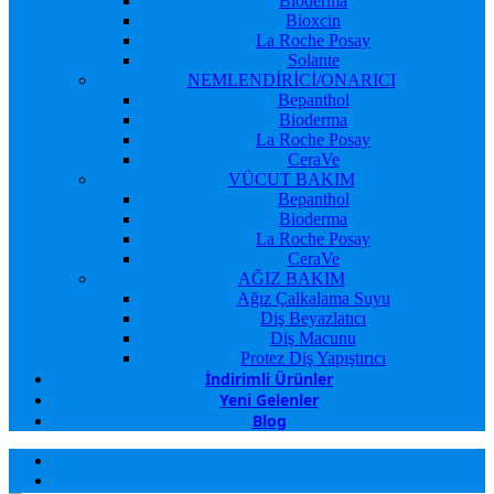
Bioderma
Bioxcin
La Roche Posay
Solante
NEMLENDİRİCİ/ONARICI
Bepanthol
Bioderma
La Roche Posay
CeraVe
VÜCUT BAKIM
Bepanthol
Bioderma
La Roche Posay
CeraVe
AĞIZ BAKIM
Ağız Çalkalama Suyu
Diş Beyazlatıcı
Diş Macunu
Protez Diş Yapıştırıcı
İndirimli Ürünler
Yeni Gelenler
Blog