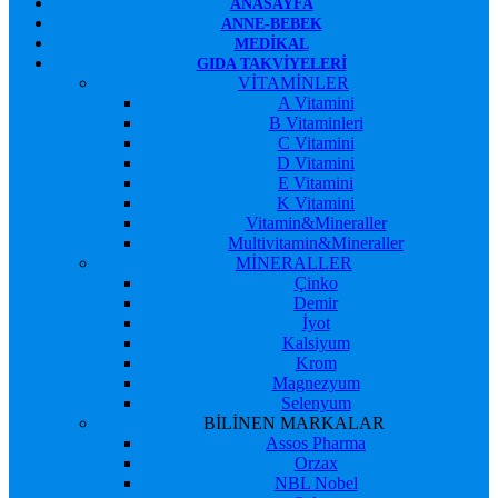
ANASAYFA
ANNE-BEBEK
MEDIKAL
GIDA TAKVIYELERI
VİTAMİNLER
A Vitamini
B Vitaminleri
C Vitamini
D Vitamini
E Vitamini
K Vitamini
Vitamin&Mineraller
Multivitamin&Mineraller
MİNERALLER
Çinko
Demir
İyot
Kalsiyum
Krom
Magnezyum
Selenyum
BİLİNEN MARKALAR
Assos Pharma
Orzax
NBL Nobel