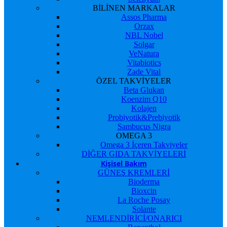
BİLİNEN MARKALAR
Assos Pharma
Orzax
NBL Nobel
Solgar
VeNatura
Vitabiotics
Zade Vital
ÖZEL TAKVİYELER
Beta Glukan
Koenzim Q10
Kolajen
Probiyotik&Prebiyotik
Sambucus Nigra
OMEGA 3
Omega 3 İçeren Takviyeler
DİĞER GIDA TAKVİYELERİ
Kişisel Bakım
GÜNEŞ KREMLERİ
Bioderma
Bioxcin
La Roche Posay
Solante
NEMLENDİRİCİ/ONARICI