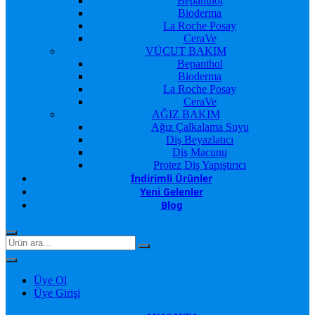
Bepanthol
Bioderma
La Roche Posay
CeraVe
VÜCUT BAKIM
Bepanthol
Bioderma
La Roche Posay
CeraVe
AĞIZ BAKIM
Ağız Çalkalama Suyu
Diş Beyazlatıcı
Diş Macunu
Protez Diş Yapıştırıcı
İndirimli Ürünler
Yeni Gelenler
Blog
Üye Ol
Üye Girişi