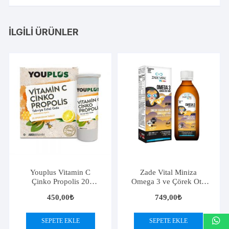
İLGILI ÜRÜNLER
Youplus Vitamin C
Zade Vital Miniza
Çinko Propolis 20
Omega 3 ve Çörek Otu
Efervesan Tablet
Yağı 150 ml
450,00
₺
749,00
₺
SEPETE EKLE
SEPETE EKLE