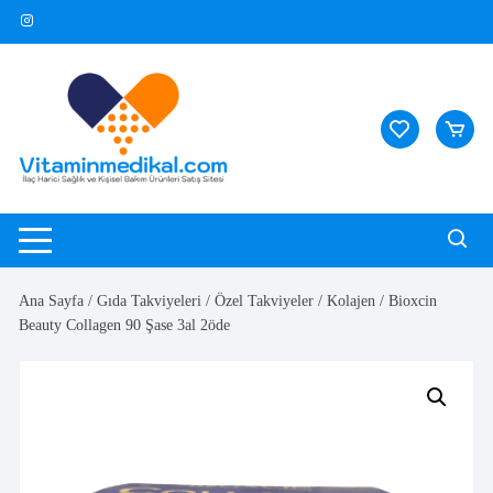
Skip
to
content
Ana Sayfa
/
Gıda Takviyeleri
/
Özel Takviyeler
/
Kolajen
/ Bioxcin
Beauty Collagen 90 Şase 3al 2öde