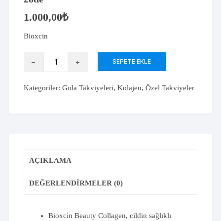
1.000,00
₺
Bioxcin
Bioxcin
SEPETE EKLE
Beauty
Collagen
Kategoriler:
Gıda Takviyeleri
,
Kolajen
,
Özel Takviyeler
90
Şase
3al
2öde
adet
AÇIKLAMA
DEĞERLENDIRMELER (0)
Bioxcin Beauty Collagen, cildin sağlıklı