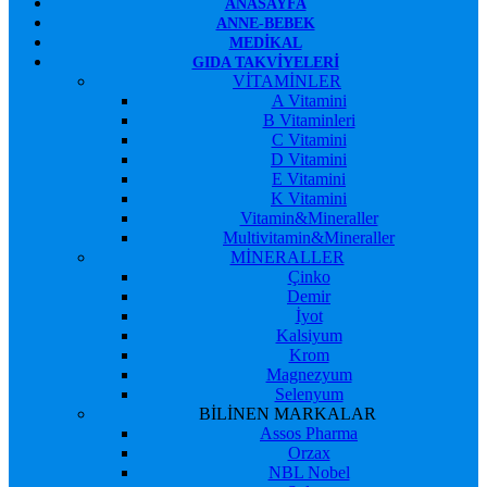
ANASAYFA
ANNE-BEBEK
MEDIKAL
GIDA TAKVIYELERI
VİTAMİNLER
A Vitamini
B Vitaminleri
C Vitamini
D Vitamini
E Vitamini
K Vitamini
Vitamin&Mineraller
Multivitamin&Mineraller
MİNERALLER
Çinko
Demir
İyot
Kalsiyum
Krom
Magnezyum
Selenyum
BİLİNEN MARKALAR
Assos Pharma
Orzax
NBL Nobel