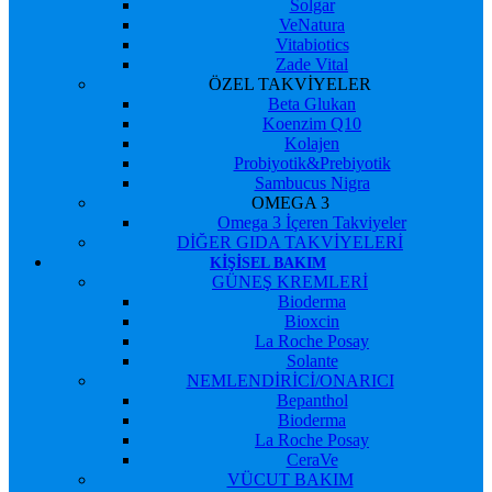
Solgar
VeNatura
Vitabiotics
Zade Vital
ÖZEL TAKVİYELER
Beta Glukan
Koenzim Q10
Kolajen
Probiyotik&Prebiyotik
Sambucus Nigra
OMEGA 3
Omega 3 İçeren Takviyeler
DİĞER GIDA TAKVİYELERİ
KIŞISEL BAKIM
GÜNEŞ KREMLERİ
Bioderma
Bioxcin
La Roche Posay
Solante
NEMLENDİRİCİ/ONARICI
Bepanthol
Bioderma
La Roche Posay
CeraVe
VÜCUT BAKIM