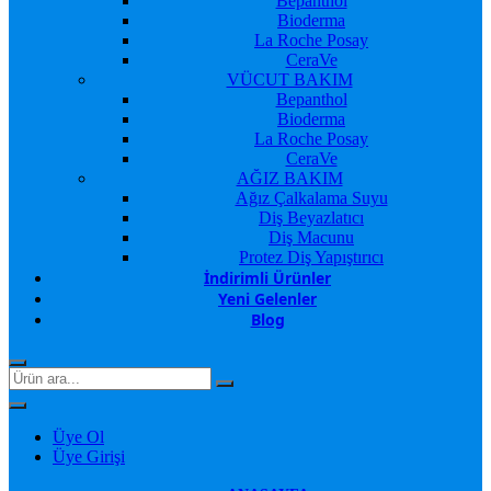
Bepanthol
Bioderma
La Roche Posay
CeraVe
VÜCUT BAKIM
Bepanthol
Bioderma
La Roche Posay
CeraVe
AĞIZ BAKIM
Ağız Çalkalama Suyu
Diş Beyazlatıcı
Diş Macunu
Protez Diş Yapıştırıcı
İndirimli Ürünler
Yeni Gelenler
Blog
Üye Ol
Üye Girişi