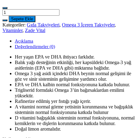
Zade
Vital
Sepete Ekle
Miniza
Kategoriler:
Gıda Takviyeleri
,
Omega 3 İçeren Takviyeler
,
Omega
Vitaminler
,
Zade Vital
3
Yer
Açıklama
Fıstığı
Değerlendirmeler (0)
Yağı
150
Her yaşın EPA ve DHA ihtiyacı farklıdır.
ml
Balık yağı desteğinin etkinliği, her kapsüldeki Omega-3 yağ
adet
asitlerinin (EPA ve DHA gibi) miktarına bağlıdır.
Omega 3 yağ asidi içindeki DHA beynin normal gelişimi ile
göz ve sinir sisteminin gelişimine yardımcı olur.
EPA ve DHA kalbin normal fonksiyonuna katkıda bulunur.
Trigliserid formdaki Omega 3’ün bağırsaklardan emilimi
yüksektir.
Rafinerize edilmiş yer fıstığı yağı içerir.
A vitamini normal görme yetisinin korunmasına ve bağışıklık
sisteminin normal fonksiyonuna katkıda bulunur
D vitamini bağışıklık sisteminin normal fonksiyonuna, normal
kemiklerin ve dişlerin korunmasına katkıda bulunur.
Doğal limon aromalıdır.