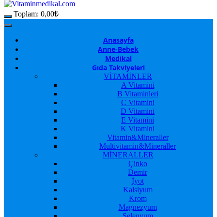
Toplam:
0,00
₺
Anasayfa
Anne-Bebek
Medikal
Gıda Takviyeleri
VİTAMİNLER
A Vitamini
B Vitaminleri
C Vitamini
D Vitamini
E Vitamini
K Vitamini
Vitamin&Mineraller
Multivitamin&Mineraller
MİNERALLER
Çinko
Demir
İyot
Kalsiyum
Krom
Magnezyum
Selenyum