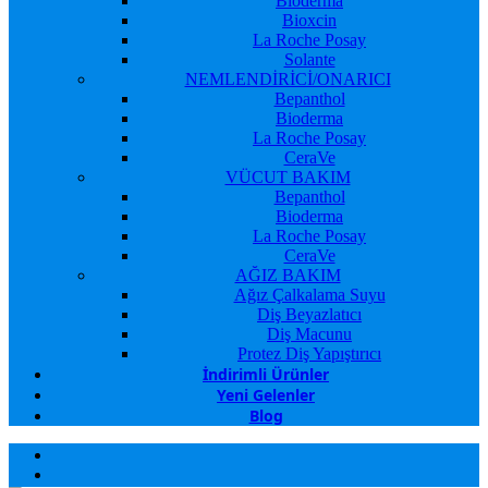
Bioderma
Bioxcin
La Roche Posay
Solante
NEMLENDİRİCİ/ONARICI
Bepanthol
Bioderma
La Roche Posay
CeraVe
VÜCUT BAKIM
Bepanthol
Bioderma
La Roche Posay
CeraVe
AĞIZ BAKIM
Ağız Çalkalama Suyu
Diş Beyazlatıcı
Diş Macunu
Protez Diş Yapıştırıcı
İndirimli Ürünler
Yeni Gelenler
Blog