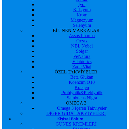
İyot
Kalsiyum
Krom
Magnezyum
Selenyum
BİLİNEN MARKALAR
Assos Pharma
Orzax
NBL Nobel
Solgar
VeNatura
Vitabiotics
Zade Vital
ÖZEL TAKVİYELER
Beta Glukan
Koenzim Q10
Kolajen
Probiyotik&Prebiyotik
Sambucus Nigra
OMEGA 3
Omega 3 İçeren Takviyeler
DİĞER GIDA TAKVİYELERİ
Kişisel Bakım
GÜNEŞ KREMLERİ