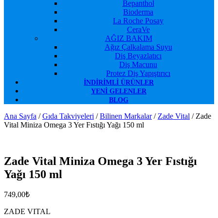
Bepanthol
Bioderma
La Roche Posay
CeraVe
AĞIZ BAKIM
Ağız Çalkalama Suyu
Diş Beyazlatıcı
Diş Macunu
Protez Diş Yapıştırıcı
İNDIRIMLI ÜRÜNLER
YENI GELENLER
BLOG
Ana Sayfa
/
Gıda Takviyeleri
/
Bilinen Markalar
/
Zade Vital
/ Zade
Vital Miniza Omega 3 Yer Fıstığı Yağı 150 ml
Favorilerime Ekle
Zade Vital Miniza Omega 3 Yer Fıstığı
Yağı 150 ml
749,00
₺
ZADE VITAL