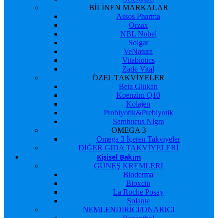
BİLİNEN MARKALAR
Assos Pharma
Orzax
NBL Nobel
Solgar
VeNatura
Vitabiotics
Zade Vital
ÖZEL TAKVİYELER
Beta Glukan
Koenzim Q10
Kolajen
Probiyotik&Prebiyotik
Sambucus Nigra
OMEGA 3
Omega 3 İçeren Takviyeler
DİĞER GIDA TAKVİYELERİ
Kişisel Bakım
GÜNEŞ KREMLERİ
Bioderma
Bioxcin
La Roche Posay
Solante
NEMLENDİRİCİ/ONARICI