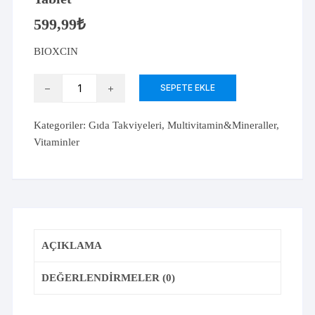
599,99
₺
BIOXCIN
Bioxcin
SEPETE EKLE
Women's
Hair
Kategoriler:
Gıda Takviyeleri
,
Multivitamin&Mineraller
,
Multivitamin
Vitaminler
30
Tablet
adet
AÇIKLAMA
DEĞERLENDIRMELER (0)