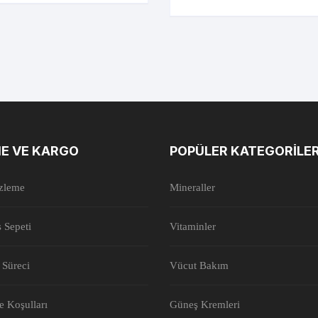
E VE KARGO
POPÜLER KATEGORILE
İzleme
Mineraller
ş Sepeti
Vitaminler
 Süreci
Vücut Bakım
de Koşulları
Güneş Kremleri