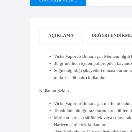
FAVORILERIME EKLE
AÇIKLAMA
DEĞERLENDIRMEL
Vicks Vaporub Buharlaşan Merhem, ilgili 
38 gr merhem içeren polipropilen kavanoz 
Soğuk algınlığı şikâyetleri olması durumun
mukozası iltihabı) kullanılır.
Kullanım Şekli :
Vicks Vaporub Buharlaşan merhemi daima ku
Tereddütte olduğunuz durumlarda lütfen d
Merhem haricen sürülerek veya soluyarak k
Haricen sürülerek kullanımı:
-Yetişkinlerde ve 12 yaşın üstündeki çocu