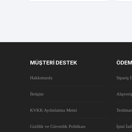
MÜŞTERI DESTEK
ÖDEM
Hakkımızda
Sipariş 
İletişim
Alışveri
KVKK Aydınlatma Metni
Teslimat
Gizlilik ve Güvenlik Politikası
İptal İa