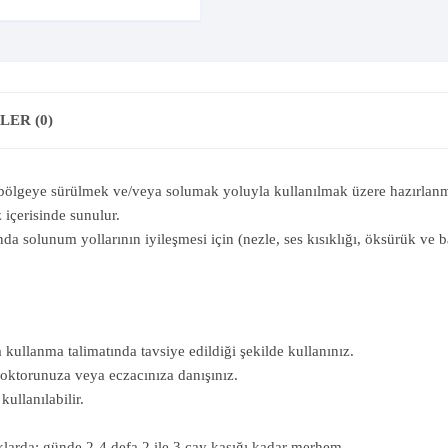
ER (0)
bölgeye sürülmek ve/veya solumak yoluyla kullanılmak üzere hazırlanmı
içerisinde sunulur.
da solunum yollarının iyileşmesi için (nezle, ses kısıklığı, öksürük ve b
llanma talimatında tavsiye edildiği şekilde kullanınız.
oktorunuza veya eczacınıza danışınız.
ullanılabilir.
klarda: günde 2-4 defa 2 ile 3 çay kaşığı kadar merhem.