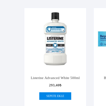
Listerine Advanced White 500ml
B
293,40
₺
SEPETE EKLE