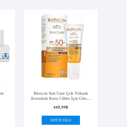
ım
Bioxcin Sun Care Çok Yüksek
Korumalı Kuru Ciltler İçin Güneş
Kremi Spf 50+ 50 ml
449,99
₺
SEPETE EKLE