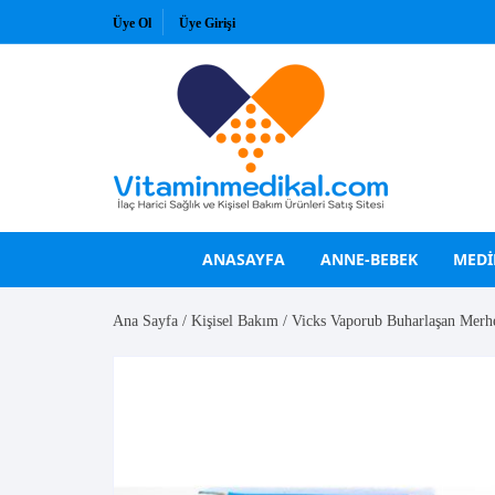
Skip
Üye Ol
Üye Girişi
to
content
ANASAYFA
ANNE-BEBEK
MEDI
Ana Sayfa
/
Kişisel Bakım
/ Vicks Vaporub Buharlaşan Merh
VİTAMİNLER
GÜNEŞ KREMLERİ
A Vitamini
Bioderma
B Vitaminleri
Bioxcin
C Vitamini
La Roche Posay