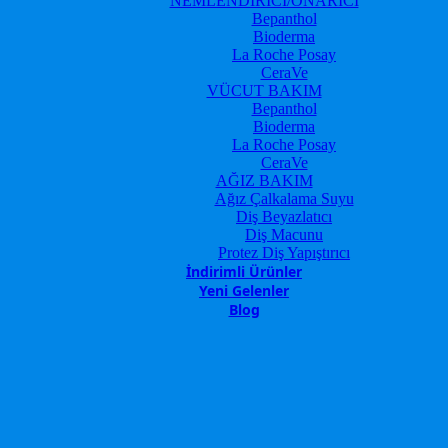
NEMLENDİRİCİ/ONARICI
Bepanthol
Bioderma
La Roche Posay
CeraVe
VÜCUT BAKIM
Bepanthol
Bioderma
La Roche Posay
CeraVe
AĞIZ BAKIM
Ağız Çalkalama Suyu
Diş Beyazlatıcı
Diş Macunu
Protez Diş Yapıştırıcı
İndirimli Ürünler
Yeni Gelenler
Blog