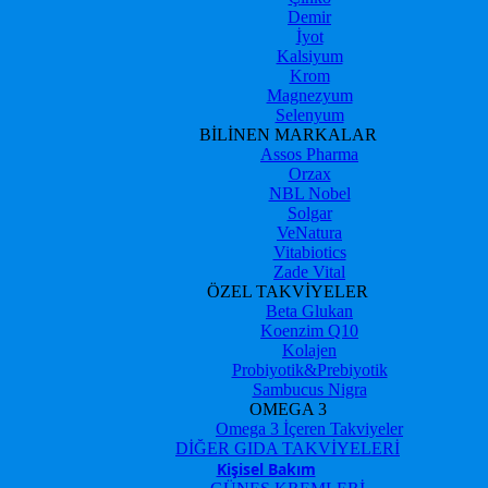
Demir
İyot
Kalsiyum
Krom
Magnezyum
Selenyum
BİLİNEN MARKALAR
Assos Pharma
Orzax
NBL Nobel
Solgar
VeNatura
Vitabiotics
Zade Vital
ÖZEL TAKVİYELER
Beta Glukan
Koenzim Q10
Kolajen
Probiyotik&Prebiyotik
Sambucus Nigra
OMEGA 3
Omega 3 İçeren Takviyeler
DİĞER GIDA TAKVİYELERİ
Kişisel Bakım