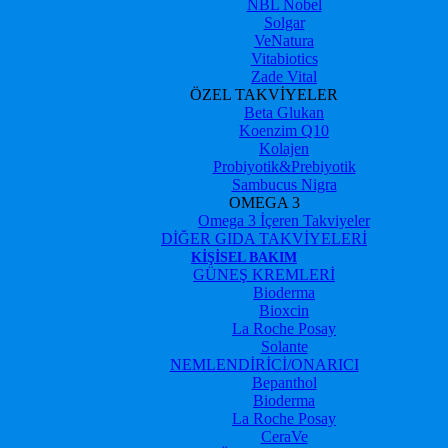
NBL Nobel
Solgar
VeNatura
Vitabiotics
Zade Vital
ÖZEL TAKVİYELER
Beta Glukan
Koenzim Q10
Kolajen
Probiyotik&Prebiyotik
Sambucus Nigra
OMEGA 3
Omega 3 İçeren Takviyeler
DİĞER GIDA TAKVİYELERİ
KIŞISEL BAKIM
GÜNEŞ KREMLERİ
Bioderma
Bioxcin
La Roche Posay
Solante
NEMLENDİRİCİ/ONARICI
Bepanthol
Bioderma
La Roche Posay
CeraVe