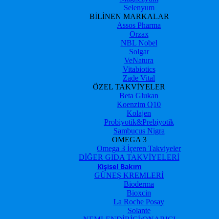
Selenyum
BİLİNEN MARKALAR
Assos Pharma
Orzax
NBL Nobel
Solgar
VeNatura
Vitabiotics
Zade Vital
ÖZEL TAKVİYELER
Beta Glukan
Koenzim Q10
Kolajen
Probiyotik&Prebiyotik
Sambucus Nigra
OMEGA 3
Omega 3 İçeren Takviyeler
DİĞER GIDA TAKVİYELERİ
Kişisel Bakım
GÜNEŞ KREMLERİ
Bioderma
Bioxcin
La Roche Posay
Solante