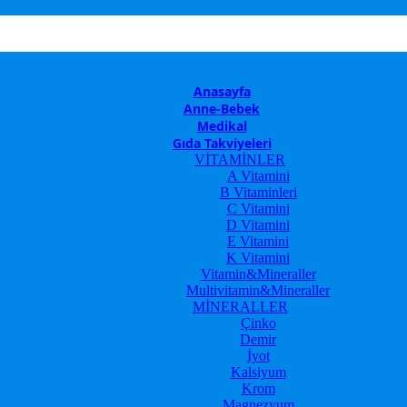
Anasayfa
Anne-Bebek
Medikal
Gıda Takviyeleri
VİTAMİNLER
A Vitamini
B Vitaminleri
C Vitamini
D Vitamini
E Vitamini
K Vitamini
Vitamin&Mineraller
Multivitamin&Mineraller
MİNERALLER
Çinko
Demir
İyot
Kalsiyum
Krom
Magnezyum