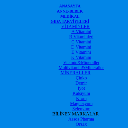
ANASAYFA
ANNE-BEBEK
MEDIKAL
GIDA TAKVIYELERI
VİTAMİNLER
A Vitamini
B Vitaminleri
C Vitamini
D Vitamini
E Vitamini
K Vitamini
Vitamin&Mineraller
Multivitamin&Mineraller
MİNERALLER
Çinko
Demir
İyot
Kalsiyum
Krom
Magnezyum
Selenyum
BİLİNEN MARKALAR
Assos Pharma
Orzax