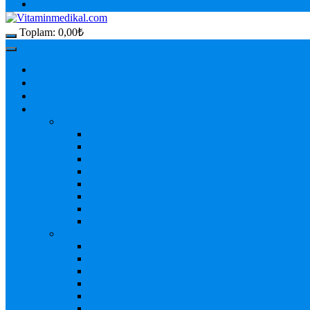
Toplam:
0,00
₺