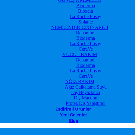
GÜNEŞ KREMLERİ
Bioderma
Bioxcin
La Roche Posay
Solante
NEMLENDİRİCİ/ONARICI
Bepanthol
Bioderma
La Roche Posay
CeraVe
VÜCUT BAKIM
Bepanthol
Bioderma
La Roche Posay
CeraVe
AĞIZ BAKIM
Ağız Çalkalama Suyu
Diş Beyazlatıcı
Diş Macunu
Protez Diş Yapıştırıcı
İndirimli Ürünler
Yeni Gelenler
Blog