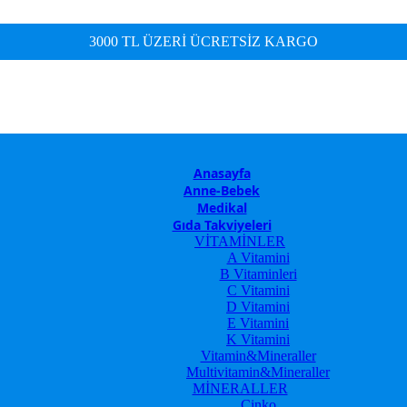
3000 TL ÜZERİ ÜCRETSİZ KARGO
Anasayfa
Anne-Bebek
Medikal
Gıda Takviyeleri
VİTAMİNLER
A Vitamini
B Vitaminleri
C Vitamini
D Vitamini
E Vitamini
K Vitamini
Vitamin&Mineraller
Multivitamin&Mineraller
MİNERALLER
Çinko