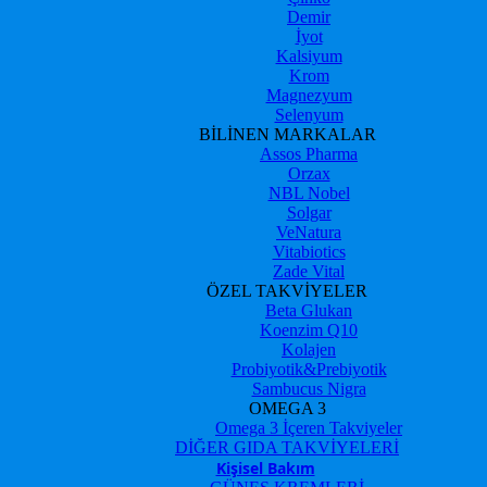
Demir
İyot
Kalsiyum
Krom
Magnezyum
Selenyum
BİLİNEN MARKALAR
Assos Pharma
Orzax
NBL Nobel
Solgar
VeNatura
Vitabiotics
Zade Vital
ÖZEL TAKVİYELER
Beta Glukan
Koenzim Q10
Kolajen
Probiyotik&Prebiyotik
Sambucus Nigra
OMEGA 3
Omega 3 İçeren Takviyeler
DİĞER GIDA TAKVİYELERİ
Kişisel Bakım