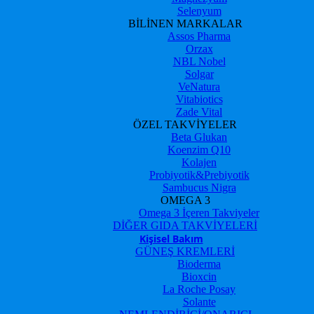
Selenyum
BİLİNEN MARKALAR
Assos Pharma
Orzax
NBL Nobel
Solgar
VeNatura
Vitabiotics
Zade Vital
ÖZEL TAKVİYELER
Beta Glukan
Koenzim Q10
Kolajen
Probiyotik&Prebiyotik
Sambucus Nigra
OMEGA 3
Omega 3 İçeren Takviyeler
DİĞER GIDA TAKVİYELERİ
Kişisel Bakım
GÜNEŞ KREMLERİ
Bioderma
Bioxcin
La Roche Posay
Solante