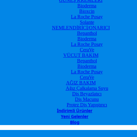
GÜNEŞ KREMLERİ
Bioderma
Bioxcin
La Roche Posay
Solante
NEMLENDİRİCİ/ONARICI
Bepanthol
Bioderma
La Roche Posay
CeraVe
VÜCUT BAKIM
Bepanthol
Bioderma
La Roche Posay
CeraVe
AĞIZ BAKIM
Ağız Çalkalama Suyu
Diş Beyazlatıcı
Diş Macunu
Protez Diş Yapıştırıcı
İndirimli Ürünler
Yeni Gelenler
Blog