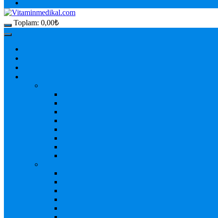
Toplam:
0,00
₺