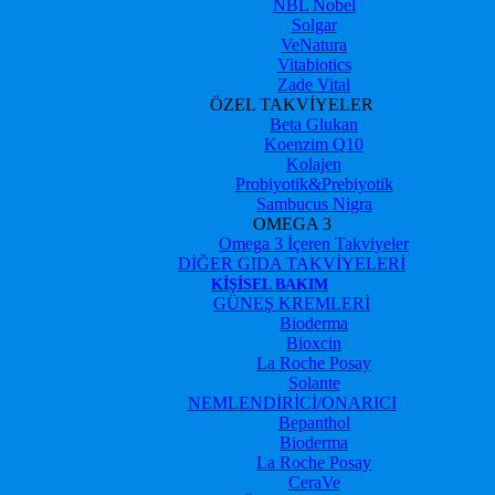
NBL Nobel
Solgar
VeNatura
Vitabiotics
Zade Vital
ÖZEL TAKVİYELER
Beta Glukan
Koenzim Q10
Kolajen
Probiyotik&Prebiyotik
Sambucus Nigra
OMEGA 3
Omega 3 İçeren Takviyeler
DİĞER GIDA TAKVİYELERİ
KIŞISEL BAKIM
GÜNEŞ KREMLERİ
Bioderma
Bioxcin
La Roche Posay
Solante
NEMLENDİRİCİ/ONARICI
Bepanthol
Bioderma
La Roche Posay
CeraVe