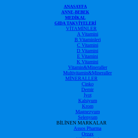
ANASAYFA
ANNE-BEBEK
MEDIKAL
GIDA TAKVIYELERI
VİTAMİNLER
A Vitamini
B Vitaminleri
C Vitamini
D Vitamini
E Vitamini
K Vitamini
Vitamin&Mineraller
Multivitamin&Mineraller
MİNERALLER
Çinko
Demir
İyot
Kalsiyum
Krom
Magnezyum
Selenyum
BİLİNEN MARKALAR
Assos Pharma
Orzax