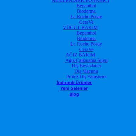
NEMLENDİRİCİ/ONARICI
Bepanthol
Bioderma
La Roche Posay
CeraVe
VÜCUT BAKIM
Bepanthol
Bioderma
La Roche Posay
CeraVe
AĞIZ BAKIM
Ağız Çalkalama Suyu
Diş Beyazlatıcı
Diş Macunu
Protez Diş Yapıştırıcı
İndirimli Ürünler
Yeni Gelenler
Blog