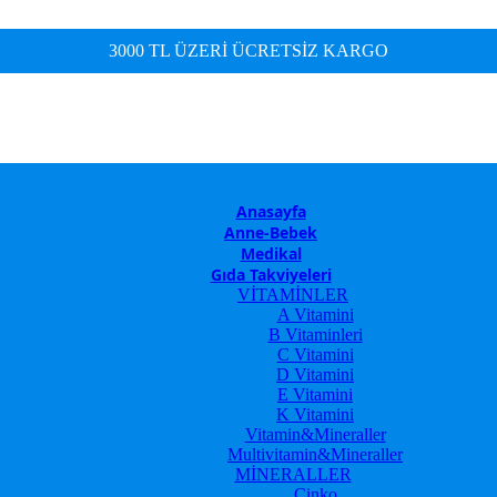
3000 TL ÜZERİ ÜCRETSİZ KARGO
Anasayfa
Anne-Bebek
Medikal
Gıda Takviyeleri
VİTAMİNLER
A Vitamini
B Vitaminleri
C Vitamini
D Vitamini
E Vitamini
K Vitamini
Vitamin&Mineraller
Multivitamin&Mineraller
MİNERALLER
Çinko