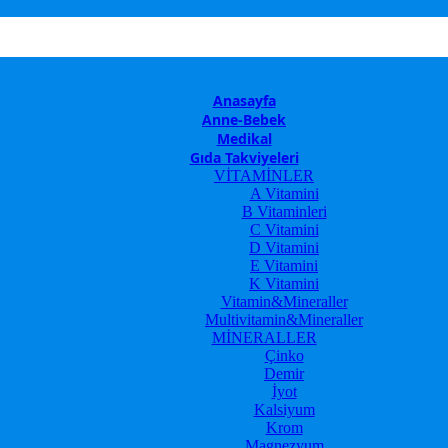
Anasayfa
Anne-Bebek
Medikal
Gıda Takviyeleri
VİTAMİNLER
A Vitamini
B Vitaminleri
C Vitamini
D Vitamini
E Vitamini
K Vitamini
Vitamin&Mineraller
Multivitamin&Mineraller
MİNERALLER
Çinko
Demir
İyot
Kalsiyum
Krom
Magnezyum