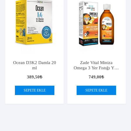
Ocean D3K2 Damla 20
Zade Vital Miniza
ml
Omega 3 Yer Fıstığı Yağı
150 ml
389,50
₺
749,00
₺
SEPETE EKLE
SEPETE EKLE