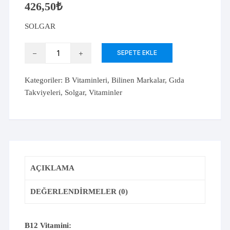
426,50
₺
SOLGAR
Solgar
SEPETE EKLE
Vitamin
B12
Kategoriler:
B Vitaminleri
,
Bilinen Markalar
,
Gıda
500
Takviyeleri
,
Solgar
,
Vitaminler
Mcg
50
Kapsül
adet
AÇIKLAMA
DEĞERLENDIRMELER (0)
B12 Vitamini: