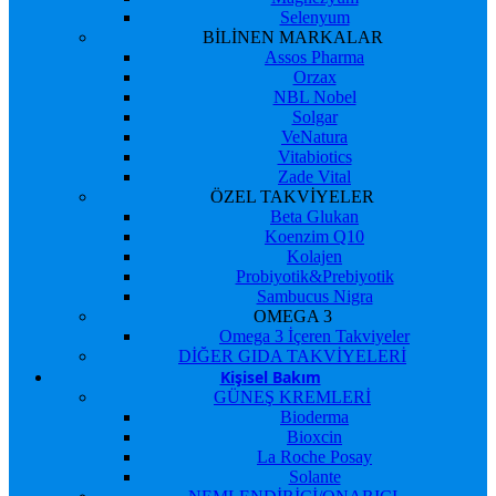
Selenyum
BİLİNEN MARKALAR
Assos Pharma
Orzax
NBL Nobel
Solgar
VeNatura
Vitabiotics
Zade Vital
ÖZEL TAKVİYELER
Beta Glukan
Koenzim Q10
Kolajen
Probiyotik&Prebiyotik
Sambucus Nigra
OMEGA 3
Omega 3 İçeren Takviyeler
DİĞER GIDA TAKVİYELERİ
Kişisel Bakım
GÜNEŞ KREMLERİ
Bioderma
Bioxcin
La Roche Posay
Solante