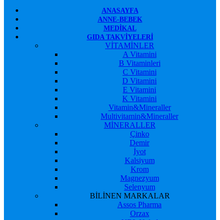
ANASAYFA
ANNE-BEBEK
MEDIKAL
GIDA TAKVIYELERI
VİTAMİNLER
A Vitamini
B Vitaminleri
C Vitamini
D Vitamini
E Vitamini
K Vitamini
Vitamin&Mineraller
Multivitamin&Mineraller
MİNERALLER
Çinko
Demir
İyot
Kalsiyum
Krom
Magnezyum
Selenyum
BİLİNEN MARKALAR
Assos Pharma
Orzax