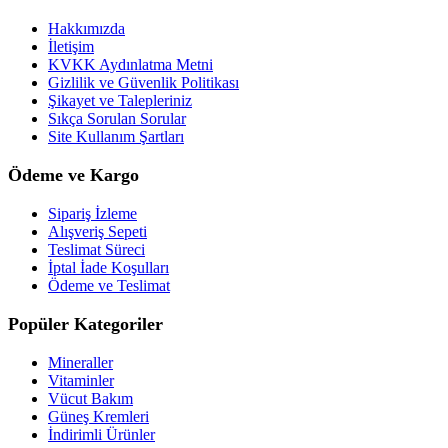
Hakkımızda
İletişim
KVKK Aydınlatma Metni
Gizlilik ve Güvenlik Politikası
Şikayet ve Talepleriniz
Sıkça Sorulan Sorular
Site Kullanım Şartları
Ödeme ve Kargo
Sipariş İzleme
Alışveriş Sepeti
Teslimat Süreci
İptal İade Koşulları
Ödeme ve Teslimat
Popüler Kategoriler
Mineraller
Vitaminler
Vücut Bakım
Güneş Kremleri
İndirimli Ürünler