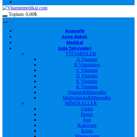
Toplam:
0,00
₺
Anasayfa
Anne-Bebek
Medikal
Gıda Takviyeleri
VİTAMİNLER
A Vitamini
B Vitaminleri
C Vitamini
D Vitamini
E Vitamini
K Vitamini
Vitamin&Mineraller
Multivitamin&Mineraller
MİNERALLER
Çinko
Demir
İyot
Kalsiyum
Krom
Magnezyum