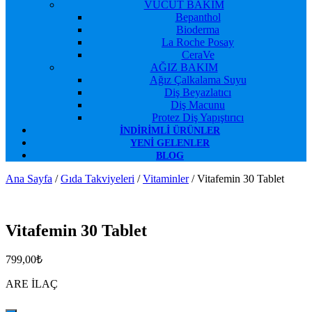
VÜCUT BAKIM
Bepanthol
Bioderma
La Roche Posay
CeraVe
AĞIZ BAKIM
Ağız Çalkalama Suyu
Diş Beyazlatıcı
Diş Macunu
Protez Diş Yapıştırıcı
İNDIRIMLI ÜRÜNLER
YENI GELENLER
BLOG
Ana Sayfa
/
Gıda Takviyeleri
/
Vitaminler
/ Vitafemin 30 Tablet
Favorilerime Ekle
Vitafemin 30 Tablet
799,00
₺
ARE İLAÇ