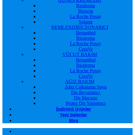
GÜNEŞ KREMLERİ
Bioderma
Bioxcin
La Roche Posay
Solante
NEMLENDİRİCİ/ONARICI
Bepanthol
Bioderma
La Roche Posay
CeraVe
VÜCUT BAKIM
Bepanthol
Bioderma
La Roche Posay
CeraVe
AĞIZ BAKIM
Ağız Çalkalama Suyu
Diş Beyazlatıcı
Diş Macunu
Protez Diş Yapıştırıcı
İndirimli Ürünler
Yeni Gelenler
Blog