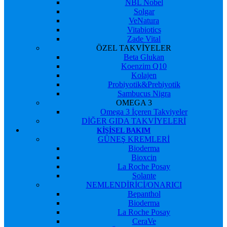
NBL Nobel
Solgar
VeNatura
Vitabiotics
Zade Vital
ÖZEL TAKVİYELER
Beta Glukan
Koenzim Q10
Kolajen
Probiyotik&Prebiyotik
Sambucus Nigra
OMEGA 3
Omega 3 İçeren Takviyeler
DİĞER GIDA TAKVİYELERİ
KIŞISEL BAKIM
GÜNEŞ KREMLERİ
Bioderma
Bioxcin
La Roche Posay
Solante
NEMLENDİRİCİ/ONARICI
Bepanthol
Bioderma
La Roche Posay
CeraVe