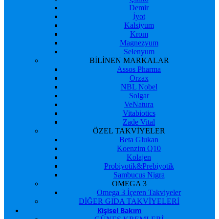
Demir
İyot
Kalsiyum
Krom
Magnezyum
Selenyum
BİLİNEN MARKALAR
Assos Pharma
Orzax
NBL Nobel
Solgar
VeNatura
Vitabiotics
Zade Vital
ÖZEL TAKVİYELER
Beta Glukan
Koenzim Q10
Kolajen
Probiyotik&Prebiyotik
Sambucus Nigra
OMEGA 3
Omega 3 İçeren Takviyeler
DİĞER GIDA TAKVİYELERİ
Kişisel Bakım