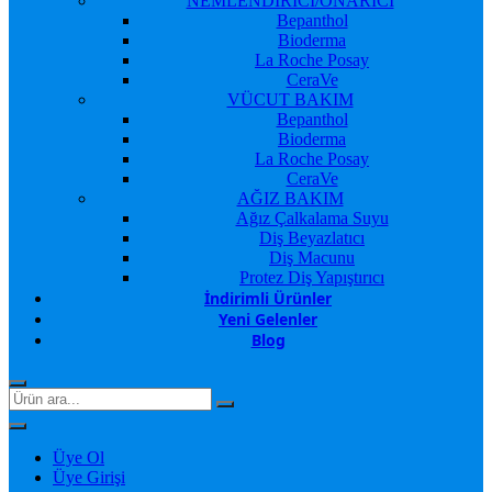
NEMLENDİRİCİ/ONARICI
Bepanthol
Bioderma
La Roche Posay
CeraVe
VÜCUT BAKIM
Bepanthol
Bioderma
La Roche Posay
CeraVe
AĞIZ BAKIM
Ağız Çalkalama Suyu
Diş Beyazlatıcı
Diş Macunu
Protez Diş Yapıştırıcı
İndirimli Ürünler
Yeni Gelenler
Blog
Üye Ol
Üye Girişi