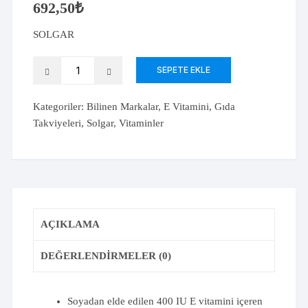
692,50
₺
SOLGAR
Solgar
SEPETE EKLE
Vitamin
E
Kategoriler:
Bilinen Markalar
,
E Vitamini
,
Gıda
400
Takviyeleri
,
Solgar
,
Vitaminler
IU
50
Kapsül
adet
AÇIKLAMA
DEĞERLENDIRMELER (0)
Soyadan elde edilen 400 IU E vitamini içeren