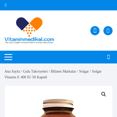
Skip
to
content
Ana Sayfa
/
Gıda Takviyeleri
/
Bilinen Markalar
/
Solgar
/ Solgar
Vitamin E 400 IU 50 Kapsül