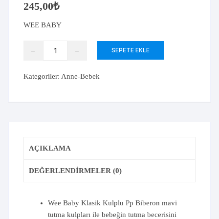
245,00
₺
WEE BABY
Wee
SEPETE EKLE
Baby
Klasik
Kategoriler:
Anne-Bebek
Kulplu
Pp
Biberon
270
ml
adet
AÇIKLAMA
DEĞERLENDIRMELER (0)
Wee Baby Klasik Kulplu Pp Biberon mavi
tutma kulpları ile bebeğin tutma becerisini