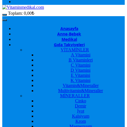
Toplam:
0,00
₺
Anasayfa
Anne-Bebek
Medikal
Gıda Takviyeleri
VİTAMİNLER
A Vitamini
B Vitaminleri
C Vitamini
D Vitamini
E Vitamini
K Vitamini
Vitamin&Mineraller
Multivitamin&Mineraller
MİNERALLER
Çinko
Demir
İyot
Kalsiyum
Krom
Magnezyum