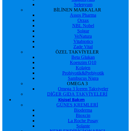
Selenyum
BİLİNEN MARKALAR
Assos Pharma
Orzax
NBL Nobel
Solgar
VeNatura
Vitabiotics
Zade Vital
ÖZEL TAKVİYELER
Beta Glukan
Koenzim Q10
Kolajen
Probiyotik&Prebiyotik
Sambucus Nigra
OMEGA 3
Omega 3 İçeren Takviyeler
DİĞER GIDA TAKVİYELERİ
Kişisel Bakım
GÜNEŞ KREMLERİ
Bioderma
Bioxcin
La Roche Posay
Solante