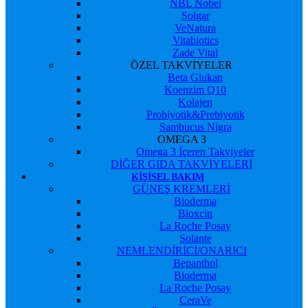
NBL Nobel
Solgar
VeNatura
Vitabiotics
Zade Vital
ÖZEL TAKVİYELER
Beta Glukan
Koenzim Q10
Kolajen
Probiyotik&Prebiyotik
Sambucus Nigra
OMEGA 3
Omega 3 İçeren Takviyeler
DİĞER GIDA TAKVİYELERİ
KIŞISEL BAKIM
GÜNEŞ KREMLERİ
Bioderma
Bioxcin
La Roche Posay
Solante
NEMLENDİRİCİ/ONARICI
Bepanthol
Bioderma
La Roche Posay
CeraVe