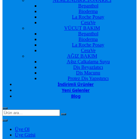
NEMLENDİRİCİ/ONARICI
Bepanthol
Bioderma
La Roche Posay
CeraVe
VÜCUT BAKIM
Bepanthol
Bioderma
La Roche Posay
CeraVe
AĞIZ BAKIM
Ağız Çalkalama Suyu
Diş Beyazlatıcı
Diş Macunu
Protez Diş Yapıştırıcı
İndirimli Ürünler
Yeni Gelenler
Blog
Üye Ol
Üye Girişi