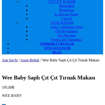
VÜCUT BAKIM
Bepanthol
Bioderma
La Roche Posay
CeraVe
AĞIZ BAKIM
Ağız Çalkalama Suyu
Diş Beyazlatıcı
Diş Macunu
Protez Diş Yapıştırıcı
İNDIRIMLI ÜRÜNLER
YENI GELENLER
BLOG
Ana Sayfa
/
Anne-Bebek
/ Wee Baby Saplı Çıt Çıt Tırnak Makası
Favorilerime Ekle
Wee Baby Saplı Çıt Çıt Tırnak Makası
195,00
₺
WEE BABY