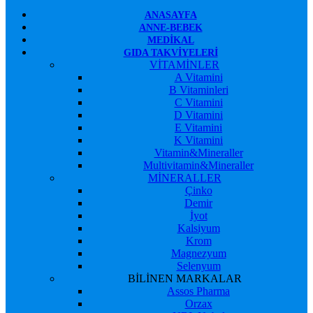
ANASAYFA
ANNE-BEBEK
MEDIKAL
GIDA TAKVIYELERI
VİTAMİNLER
A Vitamini
B Vitaminleri
C Vitamini
D Vitamini
E Vitamini
K Vitamini
Vitamin&Mineraller
Multivitamin&Mineraller
MİNERALLER
Çinko
Demir
İyot
Kalsiyum
Krom
Magnezyum
Selenyum
BİLİNEN MARKALAR
Assos Pharma
Orzax