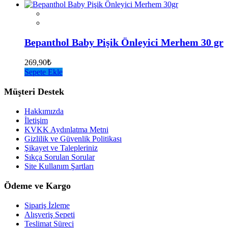
Bepanthol Baby Pişik Önleyici Merhem 30 gr
269,90
₺
Sepete Ekle
Müşteri Destek
Hakkımızda
İletişim
KVKK Aydınlatma Metni
Gizlilik ve Güvenlik Politikası
Şikayet ve Talepleriniz
Sıkça Sorulan Sorular
Site Kullanım Şartları
Ödeme ve Kargo
Sipariş İzleme
Alışveriş Sepeti
Teslimat Süreci