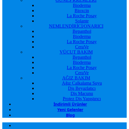
GÜNEŞ KREMLERİ
Bioderma
Bioxcin
La Roche Posay
Solante
NEMLENDİRİCİ/ONARICI
Bepanthol
Bioderma
La Roche Posay
CeraVe
VÜCUT BAKIM
Bepanthol
Bioderma
La Roche Posay
CeraVe
AĞIZ BAKIM
Ağız Çalkalama Suyu
Diş Beyazlatıcı
Diş Macunu
Protez Diş Yapıştırıcı
İndirimli Ürünler
Yeni Gelenler
Blog