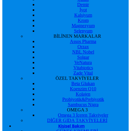
Demir
İyot
Kalsiyum
Krom
Magnezyum
Selenyum
BİLİNEN MARKALAR
Assos Pharma
Orzax
NBL Nobel
Solgar
VeNatura
Vitabiotics
Zade Vital
ÖZEL TAKVİYELER
Beta Glukan
Koenzim Q10
Kolajen
Probiyotik&Prebiyotik
Sambucus Nigra
OMEGA 3
Omega 3 İçeren Takviyeler
DİĞER GIDA TAKVİYELERİ
Kişisel Bakım