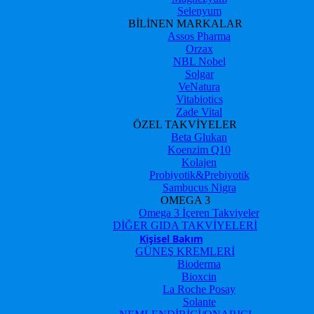
Selenyum
BİLİNEN MARKALAR
Assos Pharma
Orzax
NBL Nobel
Solgar
VeNatura
Vitabiotics
Zade Vital
ÖZEL TAKVİYELER
Beta Glukan
Koenzim Q10
Kolajen
Probiyotik&Prebiyotik
Sambucus Nigra
OMEGA 3
Omega 3 İçeren Takviyeler
DİĞER GIDA TAKVİYELERİ
Kişisel Bakım
GÜNEŞ KREMLERİ
Bioderma
Bioxcin
La Roche Posay
Solante