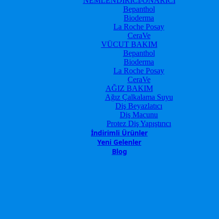
NEMLENDİRİCİ/ONARICI
Bepanthol
Bioderma
La Roche Posay
CeraVe
VÜCUT BAKIM
Bepanthol
Bioderma
La Roche Posay
CeraVe
AĞIZ BAKIM
Ağız Çalkalama Suyu
Diş Beyazlatıcı
Diş Macunu
Protez Diş Yapıştırıcı
İndirimli Ürünler
Yeni Gelenler
Blog