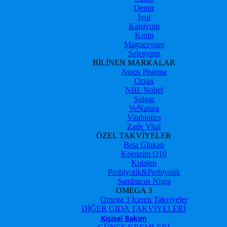
Demir
İyot
Kalsiyum
Krom
Magnezyum
Selenyum
BİLİNEN MARKALAR
Assos Pharma
Orzax
NBL Nobel
Solgar
VeNatura
Vitabiotics
Zade Vital
ÖZEL TAKVİYELER
Beta Glukan
Koenzim Q10
Kolajen
Probiyotik&Prebiyotik
Sambucus Nigra
OMEGA 3
Omega 3 İçeren Takviyeler
DİĞER GIDA TAKVİYELERİ
Kişisel Bakım