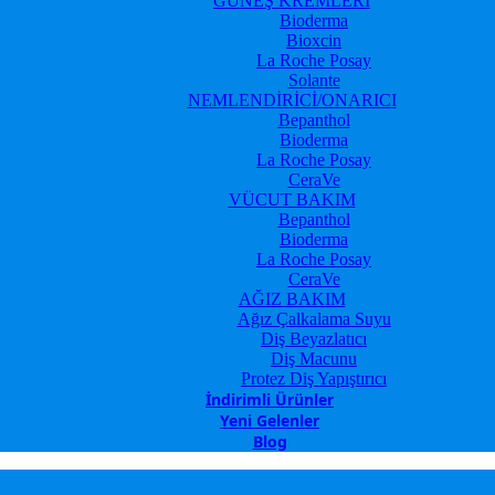
GÜNEŞ KREMLERİ
Bioderma
Bioxcin
La Roche Posay
Solante
NEMLENDİRİCİ/ONARICI
Bepanthol
Bioderma
La Roche Posay
CeraVe
VÜCUT BAKIM
Bepanthol
Bioderma
La Roche Posay
CeraVe
AĞIZ BAKIM
Ağız Çalkalama Suyu
Diş Beyazlatıcı
Diş Macunu
Protez Diş Yapıştırıcı
İndirimli Ürünler
Yeni Gelenler
Blog