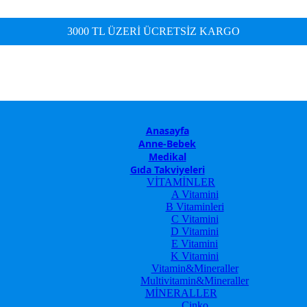
3000 TL ÜZERİ ÜCRETSİZ KARGO
Anasayfa
Anne-Bebek
Medikal
Gıda Takviyeleri
VİTAMİNLER
A Vitamini
B Vitaminleri
C Vitamini
D Vitamini
E Vitamini
K Vitamini
Vitamin&Mineraller
Multivitamin&Mineraller
MİNERALLER
Çinko