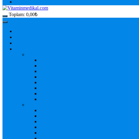
Toplam:
0,00
₺