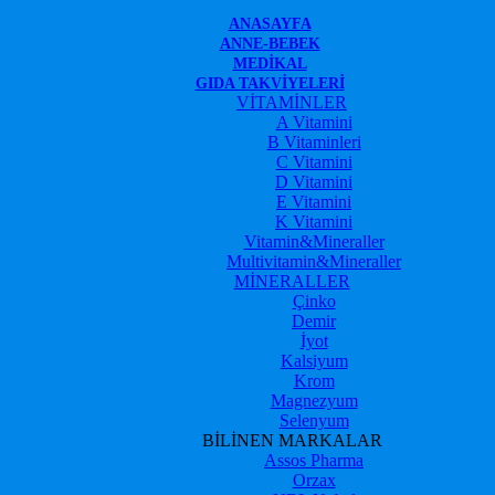
ANASAYFA
ANNE-BEBEK
MEDIKAL
GIDA TAKVIYELERI
VİTAMİNLER
A Vitamini
B Vitaminleri
C Vitamini
D Vitamini
E Vitamini
K Vitamini
Vitamin&Mineraller
Multivitamin&Mineraller
MİNERALLER
Çinko
Demir
İyot
Kalsiyum
Krom
Magnezyum
Selenyum
BİLİNEN MARKALAR
Assos Pharma
Orzax