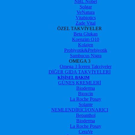
NBL Nobel
Solgar
VeNatura
Vitabiotics
Zade Vital
ÖZEL TAKVİYELER
Beta Glukan
Koenzim Q10
Kolajen
Probiyotik&Prebiyotik
Sambucus Nigra
OMEGA 3
Omega 3 İçeren Takviyeler
DİĞER GIDA TAKVİYELERİ
KIŞISEL BAKIM
GÜNEŞ KREMLERİ
Bioderma
Bioxcin
La Roche Posay
Solante
NEMLENDİRİCİ/ONARICI
Bepanthol
Bioderma
La Roche Posay
CeraVe