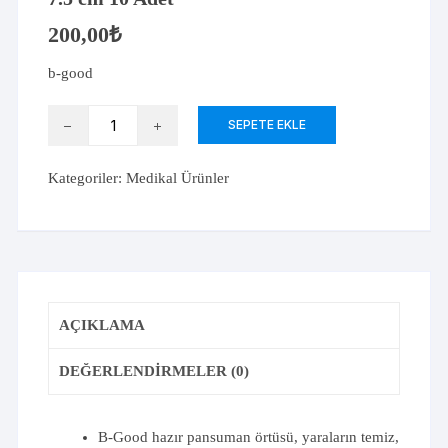
200,00
₺
b-good
B-
SEPETE EKLE
Good
Hazır
Kategoriler:
Medikal Ürünler
Pansuman
Örtüsü
5
cm
x
7.5
AÇIKLAMA
cm
10
DEĞERLENDIRMELER (0)
Adet
adet
B-Good hazır pansuman örtüsü, yaraların temiz,