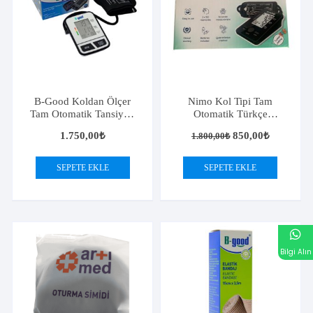
B-Good Koldan Ölçer
Nimo Kol Tipi Tam
Tam Otomatik Tansiyon
Otomatik Türkçe
Aleti BSP-11
Konuşan Dijital Tansiyon
Orijinal
Şu
1.750,00
₺
850,00
₺
1.800,00
₺
Aleti
fiyat:
andaki
1.800,00₺.
fiyat:
850,00₺.
SEPETE EKLE
SEPETE EKLE
Bilgi Alın