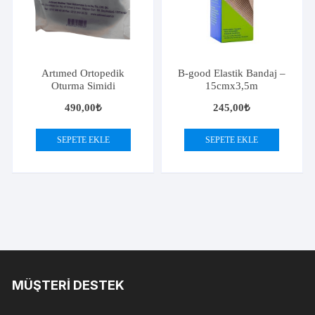
Artımed Ortopedik
B-good Elastik Bandaj –
Oturma Simidi
15cmx3,5m
490,00
₺
245,00
₺
SEPETE EKLE
SEPETE EKLE
MÜŞTERI DESTEK