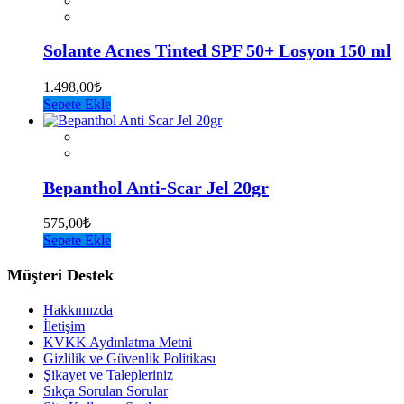
Solante Acnes Tinted SPF 50+ Losyon 150 ml
1.498,00
₺
Sepete Ekle
Bepanthol Anti-Scar Jel 20gr
575,00
₺
Sepete Ekle
Müşteri Destek
Hakkımızda
İletişim
KVKK Aydınlatma Metni
Gizlilik ve Güvenlik Politikası
Şikayet ve Talepleriniz
Sıkça Sorulan Sorular