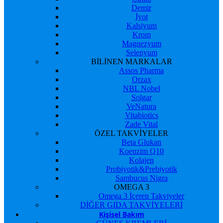
Demir
İyot
Kalsiyum
Krom
Magnezyum
Selenyum
BİLİNEN MARKALAR
Assos Pharma
Orzax
NBL Nobel
Solgar
VeNatura
Vitabiotics
Zade Vital
ÖZEL TAKVİYELER
Beta Glukan
Koenzim Q10
Kolajen
Probiyotik&Prebiyotik
Sambucus Nigra
OMEGA 3
Omega 3 İçeren Takviyeler
DİĞER GIDA TAKVİYELERİ
Kişisel Bakım