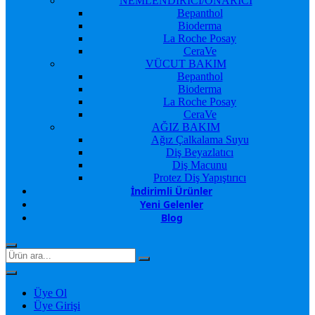
NEMLENDİRİCİ/ONARICI
Bepanthol
Bioderma
La Roche Posay
CeraVe
VÜCUT BAKIM
Bepanthol
Bioderma
La Roche Posay
CeraVe
AĞIZ BAKIM
Ağız Çalkalama Suyu
Diş Beyazlatıcı
Diş Macunu
Protez Diş Yapıştırıcı
İndirimli Ürünler
Yeni Gelenler
Blog
Üye Ol
Üye Girişi