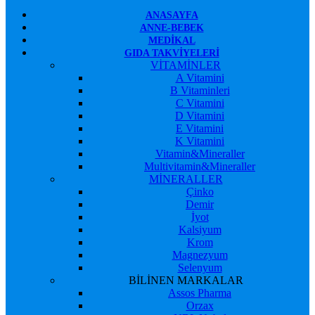
ANASAYFA
ANNE-BEBEK
MEDIKAL
GIDA TAKVIYELERI
VİTAMİNLER
A Vitamini
B Vitaminleri
C Vitamini
D Vitamini
E Vitamini
K Vitamini
Vitamin&Mineraller
Multivitamin&Mineraller
MİNERALLER
Çinko
Demir
İyot
Kalsiyum
Krom
Magnezyum
Selenyum
BİLİNEN MARKALAR
Assos Pharma
Orzax