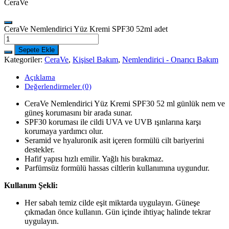
CeraVe
CeraVe Nemlendirici Yüz Kremi SPF30 52ml adet
Sepete Ekle
Kategoriler:
CeraVe
,
Kişisel Bakım
,
Nemlendirici - Onarıcı Bakım
Açıklama
Değerlendirmeler (0)
CeraVe Nemlendirici Yüz Kremi SPF30 52 ml günlük nem ve
güneş korumasını bir arada sunar.
SPF30 koruması ile cildi UVA ve UVB ışınlarına karşı
korumaya yardımcı olur.
Seramid ve hyaluronik asit içeren formülü cilt bariyerini
destekler.
Hafif yapısı hızlı emilir. Yağlı his bırakmaz.
Parfümsüz formülü hassas ciltlerin kullanımına uygundur.
Kullanım Şekli:
Her sabah temiz cilde eşit miktarda uygulayın. Güneşe
çıkmadan önce kullanın. Gün içinde ihtiyaç halinde tekrar
uygulayın.