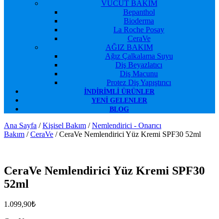
VÜCUT BAKIM
Bepanthol
Bioderma
La Roche Posay
CeraVe
AĞIZ BAKIM
Ağız Çalkalama Suyu
Diş Beyazlatıcı
Diş Macunu
Protez Diş Yapıştırıcı
İNDIRIMLI ÜRÜNLER
YENI GELENLER
BLOG
Ana Sayfa
/
Kişisel Bakım
/
Nemlendirici - Onarıcı
Bakım
/
CeraVe
/ CeraVe Nemlendirici Yüz Kremi SPF30 52ml
Favorilerime Ekle
CeraVe Nemlendirici Yüz Kremi SPF30
52ml
1.099,90
₺