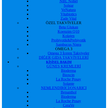
NBL Nobel
Solgar
VeNatura
Vitabiotics
Zade Vital
ÖZEL TAKVİYELER
Beta Glukan
Koenzim Q10
Kolajen
Probiyotik&Prebiyotik
Sambucus Nigra
OMEGA 3
Omega 3 İçeren Takviyeler
DİĞER GIDA TAKVİYELERİ
KIŞISEL BAKIM
GÜNEŞ KREMLERİ
Bioderma
Bioxcin
La Roche Posay
Solante
NEMLENDİRİCİ/ONARICI
Bepanthol
Bioderma
La Roche Posay
CeraVe