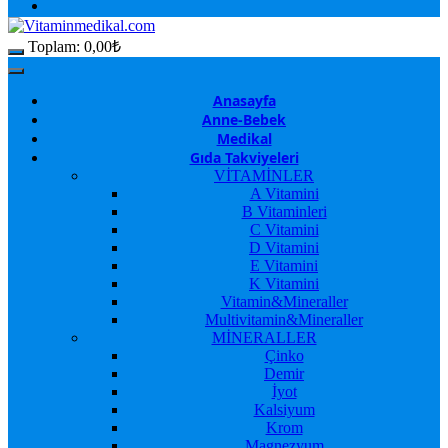
Toplam:
0,00
₺
Anasayfa
Anne-Bebek
Medikal
Gıda Takviyeleri
VİTAMİNLER
A Vitamini
B Vitaminleri
C Vitamini
D Vitamini
E Vitamini
K Vitamini
Vitamin&Mineraller
Multivitamin&Mineraller
MİNERALLER
Çinko
Demir
İyot
Kalsiyum
Krom
Magnezyum