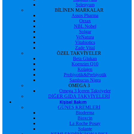
Selenyum
BİLİNEN MARKALAR
Assos Pharma
Orzax
NBL Nobel
Solgar
VeNatura
Vitabiotics
Zade Vital
ÖZEL TAKVİYELER
Beta Glukan
Koenzim Q10
Kolajen
Probiyotik&Prebiyotik
Sambucus Nigra
OMEGA 3
Omega 3 İçeren Takviyeler
DİĞER GIDA TAKVİYELERİ
Kişisel Bakım
GÜNEŞ KREMLERİ
Bioderma
Bioxcin
La Roche Posay
Solante