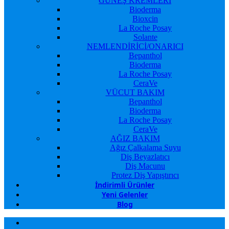
GÜNEŞ KREMLERİ
Bioderma
Bioxcin
La Roche Posay
Solante
NEMLENDİRİCİ/ONARICI
Bepanthol
Bioderma
La Roche Posay
CeraVe
VÜCUT BAKIM
Bepanthol
Bioderma
La Roche Posay
CeraVe
AĞIZ BAKIM
Ağız Çalkalama Suyu
Diş Beyazlatıcı
Diş Macunu
Protez Diş Yapıştırıcı
İndirimli Ürünler
Yeni Gelenler
Blog