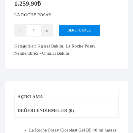
1.259,90
₺
LA ROCHE POSAY
La
SEPETE EKLE
Roche
Posay
Kategoriler:
Kişisel Bakım
,
La Roche Posay
,
Cicaplast
Nemlendirici - Onarıcı Bakım
Gel
B5
40ml
adet
AÇIKLAMA
DEĞERLENDIRMELER (0)
La Roche Posay Cicaplast Gel B5 40 ml hassas,