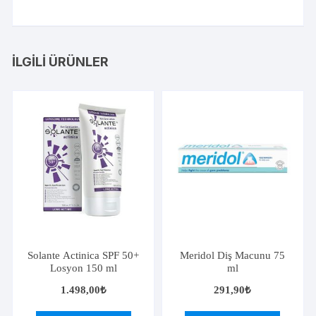
İLGILI ÜRÜNLER
Solante Actinica SPF 50+
Meridol Diş Macunu 75
Losyon 150 ml
ml
1.498,00
₺
291,90
₺